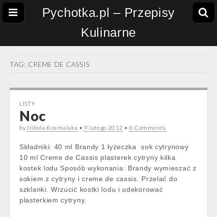
Pychotka.pl – Przepisy
Kulinarne
TAG:
CREME DE CASSIS
LISTY
Noc
by
Nikola Kosmalska
•
9 lutego 2012
•
0 Comments
Składniki: 40 ml Brandy 1 łyżeczka sok cytrynowy
10 ml Creme de Cassis plasterek cytryny kilka
kostek lodu Sposób wykonania: Brandy wymieszać z
sokiem z cytryny i creme de cassis. Przelać do
szklanki. Wrzucić kostki lodu i udekorować
plasterkiem cytryny.