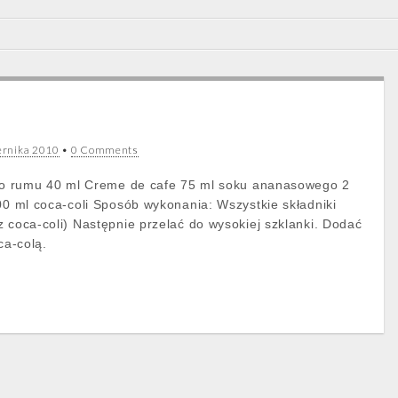
ernika 2010
•
0 Comments
tego rumu 40 ml Creme de cafe 75 ml soku ananasowego 2
200 ml coca-coli Sposób wykonania: Wszystkie składniki
z coca-coli) Następnie przelać do wysokiej szklanki. Dodać
ca-colą.