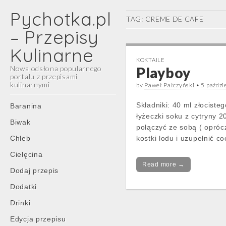
Pychotka.pl
TAG:
CREME DE CAFE
– Przepisy
Kulinarne
KOKTAILE
Nowa odsłona popularnego
Playboy
portalu z przepisami
kulinarnymi
by
Paweł Pałczyński
•
5 paździ
Main
Skip
Składniki: 40 ml złocis
Baranina
menu
to
łyżeczki soku z cytryny 
Biwak
content
połączyć ze sobą ( opróc
Chleb
kostki lodu i uzupełnić co
Cielęcina
Read more →
Dodaj przepis
Dodatki
Drinki
Edycja przepisu