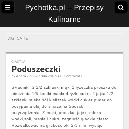
Pychotka.pl – Przepisy
Kulinarne
TAG:
CAKE
CIASTKA
Poduszeczki
by
Aneta
•
9 kwietnia 2005
•
0 Comments
Składniki: 2 1/2 szklanki mąki 1 łyżeczka proszku do
pieczenia 1/5 kostki masła 4 łyżki cukru 2 jajka 1/2
szklanki mleka sól kieliszek wódki cukier puder do
posypania olej do smażenia Sposób
przyrządzenia: Z mąki, proszku, jajek, mleka,
wódki,soli, masła i cukru zagnieść gładkie ciasto.
Rozwałkować na grubość ok. 2-3 mm, wyciąć