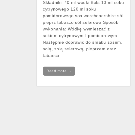
Składniki: 40 ml wódki Bols 10 ml soku
cytrynowego 120 ml soku
pomidorowego sos worchesershire sól
pieprz tabasco sól selerowa Sposób
wykonania: Wódkę wymieszać z
sokiem cytrynowym I pomidorowym.
Następnie doprawić do smaku sosem,
solą, solą selerową, pieprzem oraz
tabasco.
Read more →