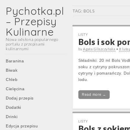
Pychotka.pl
TAG:
BOLS
– Przepisy
Kulinarne
LISTY
Nowa odsłona popularnego
Bols i sok p
portalu z przepisami
kulinarnymi
by
Agata Gliszczyńska
•
8 lute
Main
Skip
Składniki: 20 ml Bols V
Baranina
menu
to
soku z cytryny pokruszo
Biwak
content
cytryny i pomarańczy. Dok
Chleb
lodu.
Cielęcina
Read more →
Dodaj przepis
Dodatki
Drinki
LISTY
Edycja przepisu
Bols z sokie