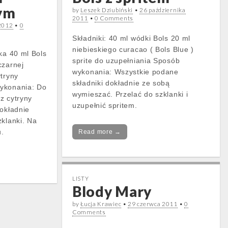
ym
by
Leszek Dziubiński
•
26 października
2011
•
0 Comments
 2012
•
0
Składniki: 40 ml wódki Bols 20 ml
niebieskiego curacao ( Bols Blue )
ka 40 ml Bols
sprite do uzupełniania Sposób
czarnej
wykonania: Wszystkie podane
ytryny
składniki dokładnie ze sobą
ykonania: Do
wymieszać. Przelać do szklanki i
z cytryny
uzupełnić spritem.
Dokładnie
zklanki. Na
u.
Read more →
LISTY
Blody Mary
by
Łucja Krawiec
•
29 czerwca 2011
•
0
Comments