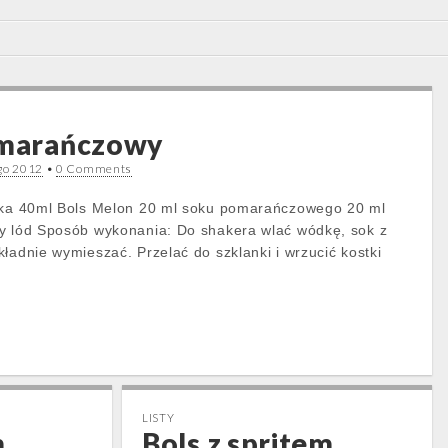
omarańczowy
go 2012
•
0 Comments
odka 40ml Bols Melon 20 ml soku pomarańczowego 20 ml
ny lód Sposób wykonania: Do shakera wlać wódkę, sok z
ładnie wymieszać. Przelać do szklanki i wrzucić kostki
LISTY
m
Bols z spritem