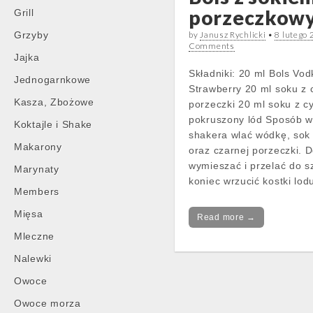
porzeczkow
Grill
Grzyby
by
Janusz Rychlicki
•
8 lutego
Comments
Jajka
Składniki: 20 ml Bols Vod
Jednogarnkowe
Strawberry 20 ml soku z 
Kasza, Zbożowe
porzeczki 20 ml soku z c
pokruszony lód Sposób w
Koktajle i Shake
shakera wlać wódkę, sok 
Makarony
oraz czarnej porzeczki. 
wymieszać i przelać do s
Marynaty
koniec wrzucić kostki lod
Members
Mięsa
Read more →
Mleczne
Nalewki
Owoce
Owoce morza