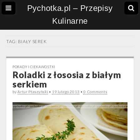
Pychotka.pl – Przepisy
Kulinarne
TAG:
BIAŁY SEREK
PORADY I CIEKAWOSTKI
Roladki z łososia z białym
serkiem
by
Artur Ptaszyński
•
19 lutego 2013
•
0 Comments