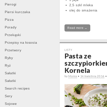
Pierogi
2,5 szkl mleka
olej do smażenia
Piersi kurczaka
Pizza
Porady
Read more →
Przekąski
Przepisy na łososia
Przetwory
LISTY
Pasta ze
Ryby
szczypiorki
Ryż
Kornela
Sałatki
by
Monia
•
14 kwietnia 2016
Sałatki
Search recipes
Sery
Sojowe