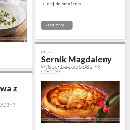
olej do smażenia
Read more →
LISTY
Sernik Magdaleny
by
Monia
•
1 października 2014
•
0
Comments
owa z
 2013
•
0