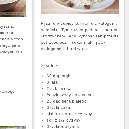
Pyszne przepisy kulinarne z kategorii:
pyszną,
naleśniki. Tym razem podane z serem
piorkiem
i rodzynkami. Aby wykonać ten przepis
onania tego
potrzebujesz: mleka, mąki, jajek,
ałego sera,
białego sera i rodzynek.
szczypiorku.
Składniki:
30 dag mąki
3 jaja
2 szkl mleka
uralnego
½ szkl wody gazowanej
25 dag sera białego
3 łyżki cukru
y
skórka starta z cytryny
sok z 1/2 cytryny
3 łyżki rodzynek