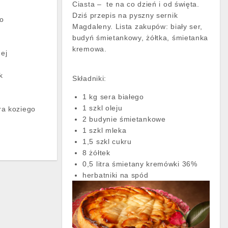
Ciasta – te na co dzień i od święta.
Dziś przepis na pyszny sernik
go
Magdaleny. Lista zakupów: biały ser,
budyń śmietankowy, żółtka, śmietanka
kremowa.
nej
k
Składniki:
1 kg sera białego
1 szkl oleju
ra koziego
2 budynie śmietankowe
1 szkl mleka
1,5 szkl cukru
8 żółtek
0,5 litra śmietany kremówki 36%
herbatniki na spód