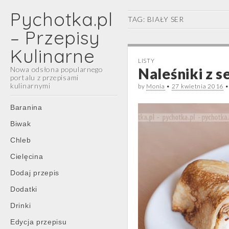
Pychotka.pl
TAG:
BIAŁY SER
– Przepisy
Kulinarne
LISTY
Nowa odsłona popularnego
Naleśniki z 
portalu z przepisami
kulinarnymi
by
Monia
•
27 kwietnia 2016
Main
Skip
Baranina
menu
to
Biwak
content
Chleb
Cielęcina
Dodaj przepis
Dodatki
Drinki
Edycja przepisu