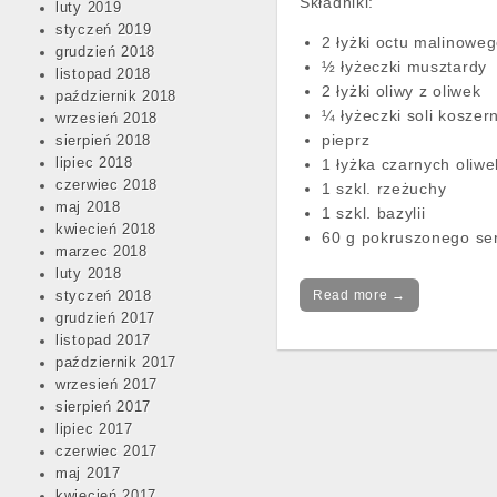
Składniki:
luty 2019
styczeń 2019
2 łyżki octu malinowe
grudzień 2018
½ łyżeczki musztardy
listopad 2018
2 łyżki oliwy z oliwek
październik 2018
¼ łyżeczki soli koszer
wrzesień 2018
pieprz
sierpień 2018
1 łyżka czarnych oliwe
lipiec 2018
czerwiec 2018
1 szkl. rzeżuchy
maj 2018
1 szkl. bazylii
kwiecień 2018
60 g pokruszonego se
marzec 2018
luty 2018
Read more →
styczeń 2018
grudzień 2017
listopad 2017
październik 2017
wrzesień 2017
sierpień 2017
lipiec 2017
czerwiec 2017
maj 2017
kwiecień 2017