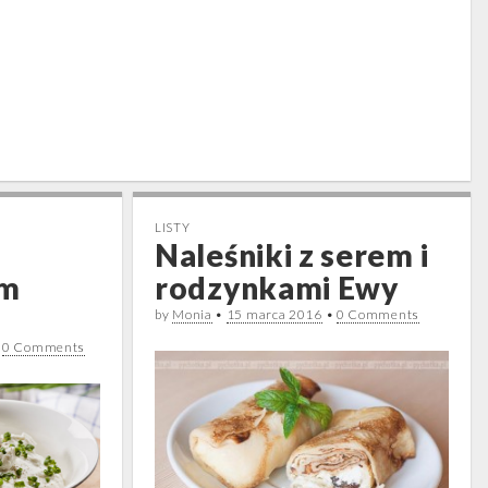
LISTY
Naleśniki z serem i
em
rodzynkami Ewy
by
Monia
•
15 marca 2016
•
0 Comments
•
0 Comments