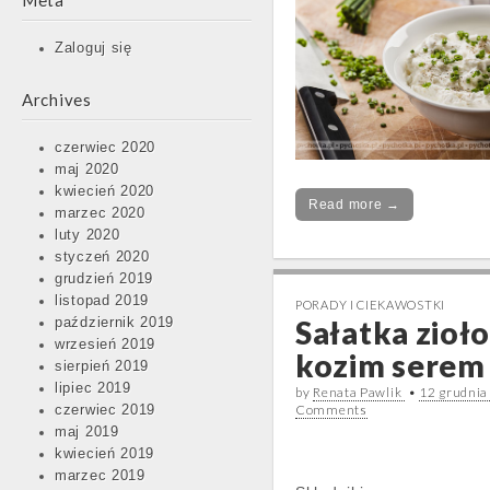
Meta
Zaloguj się
Archives
czerwiec 2020
maj 2020
kwiecień 2020
Read more →
marzec 2020
luty 2020
styczeń 2020
grudzień 2019
listopad 2019
PORADY I CIEKAWOSTKI
Sałatka zioł
październik 2019
wrzesień 2019
kozim serem
sierpień 2019
lipiec 2019
by
Renata Pawlik
•
12 grudnia
Comments
czerwiec 2019
maj 2019
kwiecień 2019
marzec 2019