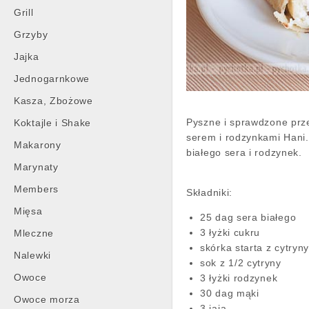
Grill
Grzyby
Jajka
Jednogarnkowe
Kasza, Zbożowe
Pyszne i sprawdzone przep
Koktajle i Shake
serem i rodzynkami Hani.
Makarony
białego sera i rodzynek.
Marynaty
Members
Składniki:
Mięsa
25 dag sera białego
3 łyżki cukru
Mleczne
skórka starta z cytryn
Nalewki
sok z 1/2 cytryny
Owoce
3 łyżki rodzynek
30 dag mąki
Owoce morza
3 jaja