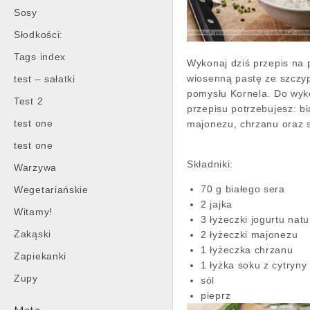
Sosy
Słodkości:
Tags index
Wykonaj dziś przepis na 
wiosenną pastę ze szczy
test – sałatki
pomysłu Kornela. Do wyk
Test 2
przepisu potrzebujesz: bi
test one
majonezu, chrzanu oraz 
test one
Składniki:
Warzywa
70 g białego sera
Wegetariańskie
2 jajka
Witamy!
3 łyżeczki jogurtu nat
Zakąski
2 łyżeczki majonezu
1 łyżeczka chrzanu
Zapiekanki
1 łyżka soku z cytryn
Zupy
sól
pieprz