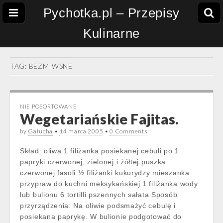
Pychotka.pl – Przepisy
Kulinarne
TAG:
BEZMIWSNE
NIE POSORTOWANE
Wegetariańskie Fajitas.
by
Gałucha
•
14 marca 2005
•
0 Comments
Skład: oliwa 1 filiżanka posiekanej cebuli po 1
papryki czerwonej, zielonej i żółtej puszka
czerwonej fasoli ½ filiżanki kukurydzy mieszanka
przypraw do kuchni meksykańskiej 1 filiżanka wody
lub bulionu 6 tortilli pszennych sałata Sposób
przyrządzenia: Na oliwie podsmażyć cebulę i
posiekana paprykę. W bulionie podgotować do