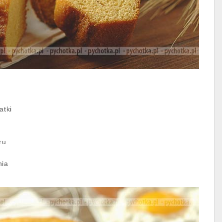
atki
ru
nia