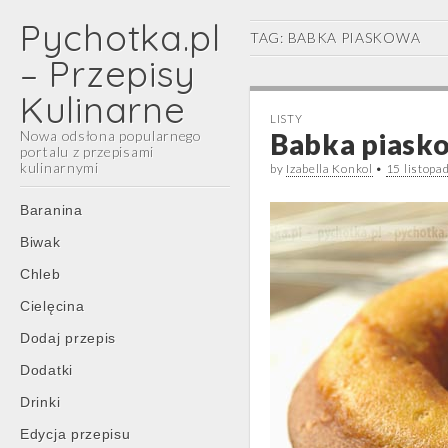
Pychotka.pl
TAG:
BABKA PIASKOWA
– Przepisy
Kulinarne
LISTY
Nowa odsłona popularnego
Babka piask
portalu z przepisami
kulinarnymi
by
Izabella Konkol
•
15 listopa
Main
Skip
Baranina
menu
to
Biwak
content
Chleb
Cielęcina
Dodaj przepis
Dodatki
Drinki
Edycja przepisu