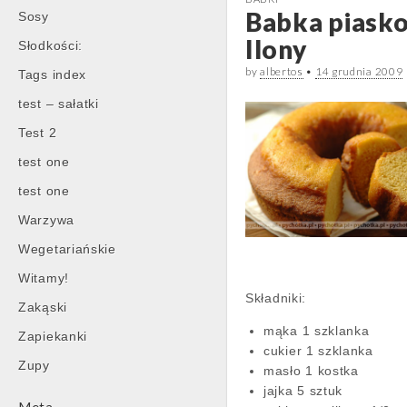
Babka piask
Sosy
Ilony
Słodkości:
by
albertos
•
14 grudnia 2009
Tags index
test – sałatki
Test 2
test one
test one
Warzywa
Wegetariańskie
Witamy!
Składniki:
Zakąski
mąka 1 szklanka
Zapiekanki
cukier 1 szklanka
Zupy
masło 1 kostka
jajka 5 sztuk