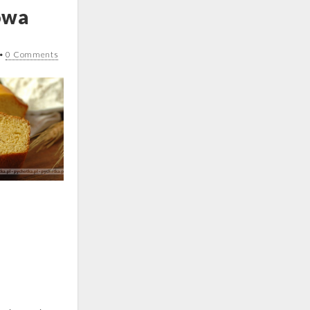
owa
•
0 Comments