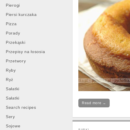
Pierogi
Piersi kurczaka
Pizza
Porady
Przekąski
Przepisy na łososia
Przetwory
Ryby
Ryż
Sałatki
Sałatki
Read more →
Search recipes
Sery
Sojowe
BABKI