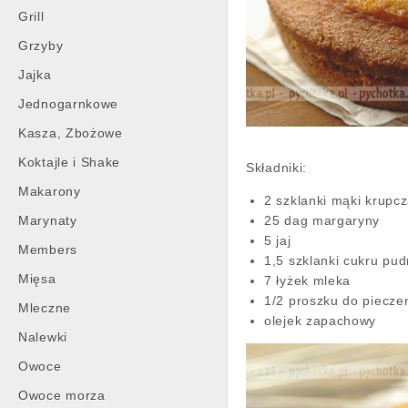
Grill
Grzyby
Jajka
Jednogarnkowe
Kasza, Zbożowe
Koktajle i Shake
Składniki:
Makarony
2 szklanki mąki krupcz
Marynaty
25 dag margaryny
5 jaj
Members
1,5 szklanki cukru pud
Mięsa
7 łyżek mleka
1/2 proszku do piecze
Mleczne
olejek zapachowy
Nalewki
Owoce
Owoce morza