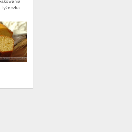
opakowania
1 łyżeczka