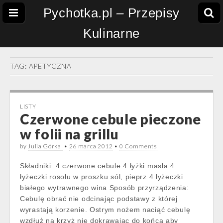
Pychotka.pl – Przepisy
Kulinarne
TAG:
APETYCZNA
LISTY
Czerwone cebule pieczone
w folii na grillu
by
Julia Górka
•
26 marca 2012
•
0 Comments
Składniki: 4 czerwone cebule 4 łyżki masła 4
łyżeczki rosołu w proszku sól, pieprz 4 łyżeczki
białego wytrawnego wina Sposób przyrządzenia:
Cebulę obrać nie odcinając podstawy z której
wyrastają korzenie. Ostrym nożem naciąć cebulę
wzdłuż na krzyż nie dokrawając do końca aby