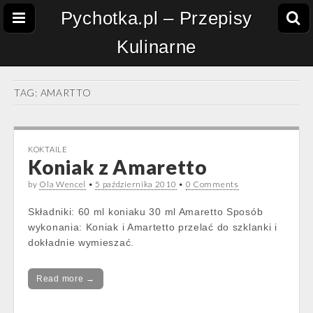
Pychotka.pl – Przepisy
Kulinarne
TAG:
AMARTTO
KOKTAILE
Koniak z Amaretto
by
Ola Wencel
•
5 października 2010
•
0 Comments
Składniki: 60 ml koniaku 30 ml Amaretto Sposób
wykonania: Koniak i Amartetto przelać do szklanki i
dokładnie wymieszać.
Read more →