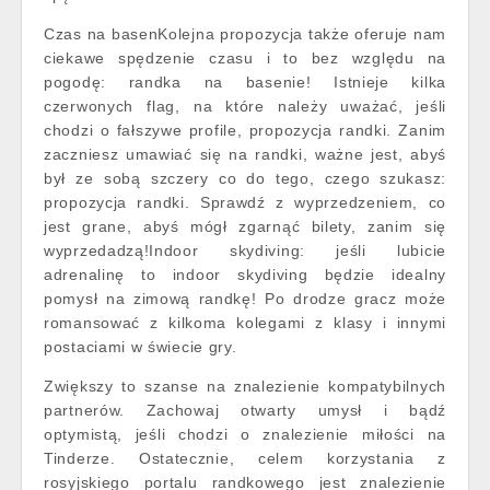
Czas na basenKolejna propozycja także oferuje nam
ciekawe spędzenie czasu i to bez względu na
pogodę: randka na basenie! Istnieje kilka
czerwonych flag, na które należy uważać, jeśli
chodzi o fałszywe profile, propozycja randki. Zanim
zaczniesz umawiać się na randki, ważne jest, abyś
był ze sobą szczery co do tego, czego szukasz:
propozycja randki. Sprawdź z wyprzedzeniem, co
jest grane, abyś mógł zgarnąć bilety, zanim się
wyprzedadzą!Indoor skydiving: jeśli lubicie
adrenalinę to indoor skydiving będzie idealny
pomysł na zimową randkę! Po drodze gracz może
romansować z kilkoma kolegami z klasy i innymi
postaciami w świecie gry.
Zwiększy to szanse na znalezienie kompatybilnych
partnerów. Zachowaj otwarty umysł i bądź
optymistą, jeśli chodzi o znalezienie miłości na
Tinderze. Ostatecznie, celem korzystania z
rosyjskiego portalu randkowego jest znalezienie