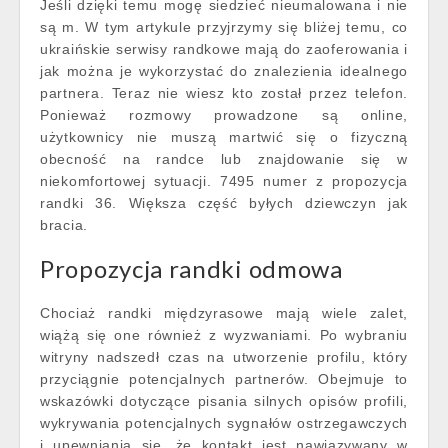
Jeśli dzięki temu mogę siedzieć nieumalowana i nie
są m. W tym artykule przyjrzymy się bliżej temu, co
ukraińskie serwisy randkowe mają do zaoferowania i
jak można je wykorzystać do znalezienia idealnego
partnera. Teraz nie wiesz kto został przez telefon.
Ponieważ rozmowy prowadzone są online,
użytkownicy nie muszą martwić się o fizyczną
obecność na randce lub znajdowanie się w
niekomfortowej sytuacji. 7495 numer z propozycja
randki 36. Większa część byłych dziewczyn jak
bracia.
Propozycja randki odmowa
Chociaż randki międzyrasowe mają wiele zalet,
wiążą się one również z wyzwaniami. Po wybraniu
witryny nadszedł czas na utworzenie profilu, który
przyciągnie potencjalnych partnerów. Obejmuje to
wskazówki dotyczące pisania silnych opisów profili,
wykrywania potencjalnych sygnałów ostrzegawczych
i upewniania się, że kontakt jest nawiązywany w