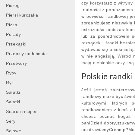
czy korzystasz z witryny 
Pierogi
trudności z poruszaniem 
Piersi kurczaka
w powieści randkowej je
zorganizujesz niezwykłą
Pizza
ostrożność podczas kom
Porady
lub za pośrednictwem s
rozsądek i środki bezp
Przekąski
wydawać się onieśmielają
Przepisy na łososia
w nie angażują. Wśród ni
mają niebieskie oczy i są
Przetwory
Ryby
Polskie randki
Ryż
Jeśli jesteś zainteres
Sałatki
randkowy może być świet
Sałatki
kulturowymi, których p
randkowaniem z kimś z 
Search recipes
chcesz poznać kogoś n
Sery
paniDzień dobry,szukamy
pozdrawiamyCreamp?Mobil
Sojowe