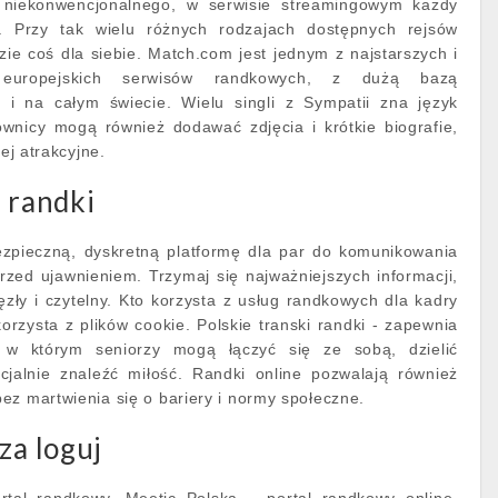
j niekonwencjonalnego, w serwisie streamingowym każdy
e. Przy tak wielu różnych rodzajach dostępnych rejsów
ie coś dla siebie. Match.com jest jednym z najstarszych i
h europejskich serwisów randkowych, z dużą bazą
 i na całym świecie. Wielu singli z Sympatii zna język
kownicy mogą również dodawać zdjęcia i krótkie biografie,
iej atrakcyjne.
i randki
ezpieczną, dyskretną platformę dla par do komunikowania
zed ujawnieniem. Trzymaj się najważniejszych informacji,
ęzły i czytelny. Kto korzysta z usług randkowych dla kadry
orzysta z plików cookie. Polskie transki randki - zapewnia
 w którym seniorzy mogą łączyć się ze sobą, dzielić
cjalnie znaleźć miłość. Randki online pozwalają również
ez martwienia się o bariery i normy społeczne.
za loguj