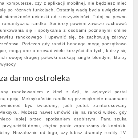
na komputerze, czy z aplikacji mobilnej, nie będziesz mieć
się po różnych funkcjach. Ostatnią wadą bycia uwięzionym
st niemożność ucieczki od rzeczywistości. Tutaj na pewno
 i romantyczną randkę. Seniorzy powinni zawsze zachować
unikowania się i spotykania z osobami poznanymi online
erwisu randkowego i upewnić się, że zachowują zdrowy
ieczeństwa. Podczas gdy randki bondage mogą początkowo
ce, mogą one oferować wiele korzyści dla tych, którzy się
ch swojej drugiej połówki szukają single blondyni, którzy
 wysocy.
 za darmo ostroleka
owany randkowaniem z kimś z Azji, to azjatycki portal
ną opcją. Meksykańskie randki są przesiąknięte niuansami
owinieneś być świadomy, jeśli jesteś zainteresowany
Meksyku. Możesz nawet umówić się na randki wideo, gdy
ieco lepiej przed spotkaniem osobistym. Para szuka
 przyjaciółki domu, chętne panie zapraszamy do kontaktu
ny. Niezależnie od tego, czy lubisz dramaty reality TV,