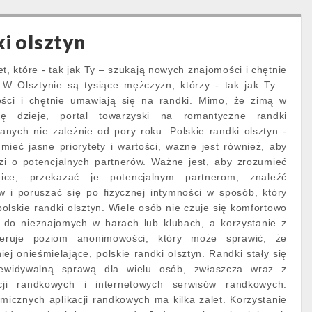
i olsztyn
et, które - tak jak Ty – szukają nowych znajomości i chętnie
 W Olsztynie są tysiące mężczyzn, którzy - tak jak Ty –
ści i chętnie umawiają się na randki. Mimo, że zimą w
ię dzieje, portal towarzyski na romantyczne randki
nych nie zależnie od pory roku. Polskie randki olsztyn -
mieć jasne priorytety i wartości, ważne jest również, aby
dzi o potencjalnych partnerów. Ważne jest, aby zrozumieć
ice, przekazać je potencjalnym partnerom, znaleźć
w i poruszać się po fizycznej intymności w sposób, który
polskie randki olsztyn. Wiele osób nie czuje się komfortowo
 do nieznajomych w barach lub klubach, a korzystanie z
eruje poziom anonimowości, który może sprawić, że
j onieśmielające, polskie randki olsztyn. Randki stały się
zewidywalną sprawą dla wielu osób, zwłaszcza wraz z
cji randkowych i internetowych serwisów randkowych.
icznych aplikacji randkowych ma kilka zalet. Korzystanie