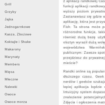
z aplikacji randkowej Ca
Grill
funkcji aplikacji randko
wyższy poziom prywatno
Grzyby
Zastanawiasz się gdzie 
Jajka
aplikację, która jest prz
Jednogarnkowe
Fish: Ta strona może p
różnorodne funkcje, tak
Kasza, Zbożowe
również dużą bazę użyt
Koktajle i Shake
olsztyn wyraził dużą wol
województwa Warmińsk
Makarony
publicznym: Zawsze spot
Marynaty
przejdziesz do prywatnej
mieście?
Members
Randki online są popular
Mięsa
dłuższego czasu. Geek 
Mleczne
nerdów i geeków szukają
Nalewki
lepiej aplikacja będzi
Intuicyjny system dopaso
Owoce
znalezienie potencjalny
Owoce morza
Zdjęcia i ogłoszenia mat