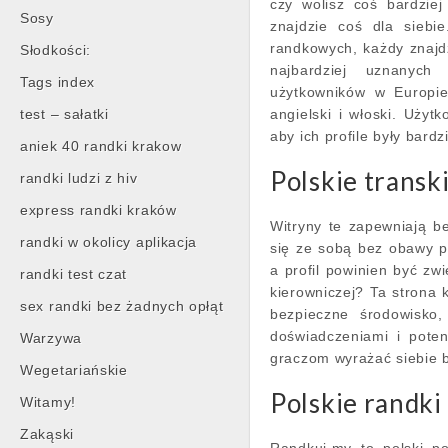
czy wolisz coś bardzie
Sosy
znajdzie coś dla siebi
randkowych, każdy znajdz
Słodkości:
najbardziej uznanyc
Tags index
użytkowników w Europie
test – sałatki
angielski i włoski. Użyt
aby ich profile były bardz
aniek 40 randki krakow
Polskie transk
randki ludzi z hiv
express randki kraków
Witryny te zapewniają b
randki w okolicy aplikacja
się ze sobą bez obawy pr
a profil powinien być zwi
randki test czat
kierowniczej? Ta strona k
sex randki bez żadnych opłąt
bezpieczne środowisko,
doświadczeniami i poten
Warzywa
graczom wyrażać siebie b
Wegetariańskie
Polskie randki 
Witamy!
Zakąski