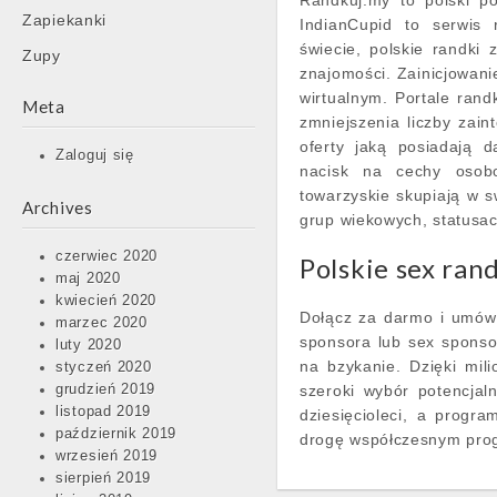
Randkuj.my to polski po
Zapiekanki
IndianCupid to serwis 
świecie, polskie randki z
Zupy
znajomości. Zainicjowani
wirtualnym. Portale rand
Meta
zmniejszenia liczby zain
oferty jaką posiadają 
Zaloguj się
nacisk na cechy osobo
towarzyskie skupiają w s
Archives
grup wiekowych, statusac
czerwiec 2020
Polskie sex ran
maj 2020
kwiecień 2020
Dołącz za darmo i umów 
marzec 2020
sponsora lub sex sponsor
luty 2020
na bzykanie. Dzięki mil
styczeń 2020
grudzień 2019
szeroki wybór potencjaln
listopad 2019
dziesięcioleci, a progr
październik 2019
drogę współczesnym pr
wrzesień 2019
sierpień 2019