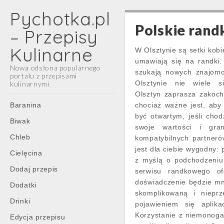
Pychotka.pl
Polskie randk
– Przepisy
Kulinarne
W Olsztynie są setki kobi
umawiają się na randki.
Nowa odsłona popularnego
szukają nowych znajomo
portalu z przepisami
Olsztynie nie wiele s
kulinarnymi
Olsztyn zaprasza zakocha
Main
Skip
Baranina
chociaż ważne jest, aby 
menu
to
być otwartym, jeśli cho
Biwak
content
swoje wartości i gran
Chleb
kompatybilnych partneró
jest dla ciebie wygodny: 
Cielęcina
z myślą o podchodzeniu
Dodaj przepis
serwisu randkowego of
doświadczenie będzie mnie
Dodatki
skomplikowaną i niepr
Drinki
pojawieniem się aplika
Korzystanie z niemonogam
Edycja przepisu