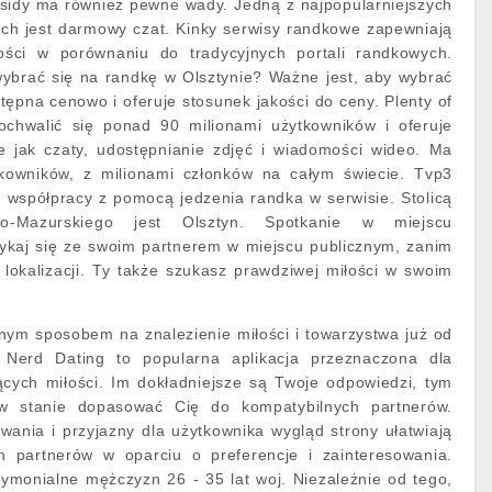
ssidy ma również pewne wady. Jedną z najpopularniejszych
wych jest darmowy czat. Kinky serwisy randkowe zapewniają
ści w porównaniu do tradycyjnych portali randkowych.
wybrać się na randkę w Olsztynie? Ważne jest, aby wybrać
ystępna cenowo i oferuje stosunek jakości do ceny. Plenty of
ochwalić się ponad 90 milionami użytkowników i oferuje
ie jak czaty, udostępnianie zdjęć i wiadomości wideo. Ma
kowników, z milionami członków na całym świecie. Tvp3
ę współpracy z pomocą jedzenia randka w serwisie. Stolicą
o-Mazurskiego jest Olsztyn. Spotkanie w miejscu
ykaj się ze swoim partnerem w miejscu publicznym, zanim
 lokalizacji. Ty także szukasz prawdziwej miłości w swoim
nym sposobem na znalezienie miłości i towarzystwa już od
Nerd Dating to popularna aplikacja przeznaczona dla
cych miłości. Im dokładniejsze są Twoje odpowiedzi, tym
e w stanie dopasować Cię do kompatybilnych partnerów.
wania i przyjazny dla użytkownika wygląd strony ułatwiają
ch partnerów w oparciu o preferencje i zainteresowania.
rymonialne mężczyzn 26 - 35 lat woj. Niezależnie od tego,