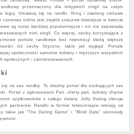
rtal randkowy. Meetic Polska – portal randkowy online.
randkowy przeznaczony dla indyjskich singli na całym
a loguj. Umawiaj się na randki, flirtuj i zawieraj ciekawe
e rozmowy online jest zwykle znacznie łatwiejsze w świecie
kowe są coraz bardziej popularniejsze i nic nie zapowiada
teresowanych nimi singli. Co więcej, osoby korzystające z
darmowe portale randkowe bez rejestracji kładą większy
wości niż cechy fizyczne, takie jak wygląd. Portale
wojej społeczności samotne kobiety i mężczyzn wszystkich
h społecznych i zainteresowaniach.
dki
się na sex randkę. To idealny portal dla szukających sex
ki. Portal z ogłoszeniami Pań, oferty pań, kobiety chętne
ionom użytkowników z całego świata, Jolly Dating oferuje
ych partnerów. Randki w formie teleturniejów istnieją od
amy takie jak "The Dating Game" i "Blind Date" utorowały
ogramom.