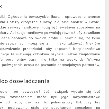
x
ndki. Ogłoszenia towarzyskie Iława - sprawdzone anonse
nia i oferty erotyczne z Iławy, aktualne anonse w Iławie.
tyckie serwisy randkowe mogą być świetnym sposobem na
ultury. Aplikacje randkowe pozwalają również użytkownikom
i dane osobowe do swoich profili i upewnić się, że tylko
teresowaniach mogą się z nimi skontaktować. Niektóre
sprawdzanie przeszłości, aby zapewnić bezpieczeństwo
kcje te ułatwiają członkom szybkie i łatwe znajdowanie
emperamentny baran nie tylko na weekendy. Witryna
 poświęcenia czasu na poznanie potencjalnych partnerów,
adoo doswiadczenia
estem po rozwodzie? Jeśli związek wydaje się być
pszym rozwiązaniem może być jego natychmiastowe
nie od tego, czy jest to jednorazowy flirt, czy też
ązek, podrywanie stało się popularnym sposobem na