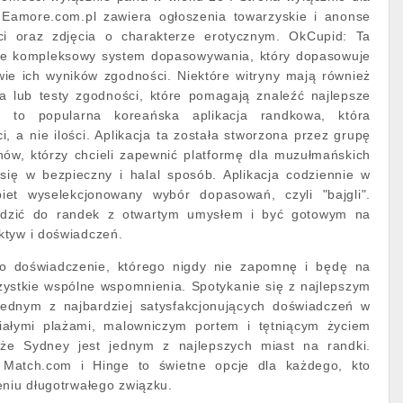
 Eamore.com.pl zawiera ogłoszenia towarzyskie i anonse
ści oraz zdjęcia o charakterze erotycznym. OkCupid: Ta
uje kompleksowy system dopasowywania, który dopasowuje
ie ich wyników zgodności. Niektóre witryny mają również
 lub testy zgodności, które pomagają znaleźć najlepsze
 to popularna koreańska aplikacja randkowa, która
i, a nie ilości. Aplikacja ta została stworzona przez grupę
w, którzy chcieli zapewnić platformę dla muzułmańskich
 się w bezpieczny i halal sposób. Aplikacja codziennie w
iet wyselekcjonowany wybór dopasowań, czyli "bajgli".
odzić do randek z otwartym umysłem i być gotowym na
ktyw i doświadczeń.
to doświadczenie, którego nigdy nie zapomnę i będę na
ystkie wspólne wspomnienia. Spotykanie się z najlepszym
jednym z najbardziej satysfakcjonujących doświadczeń w
iałymi plażami, malowniczym portem i tętniącym życiem
że Sydney jest jednym z najlepszych miast na randki.
, Match.com i Hinge to świetne opcje dla każdego, kto
eniu długotrwałego związku.