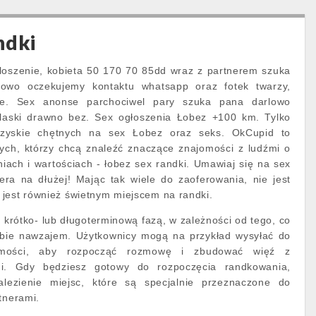
ndki
gloszenie, kobieta 50 170 70 85dd wraz z partnerem szuka
owo oczekujemy kontaktu whatsapp oraz fotek twarzy,
nie. Sex anonse parchociwel pary szuka pana darlowo
 laski drawno bez. Sex ogłoszenia Łobez +100 km. Tylko
rzyskie chętnych na sex Łobez oraz seks. OkCupid to
tych, którzy chcą znaleźć znaczące znajomości z ludźmi o
ach i wartościach - łobez sex randki. Umawiaj się na sex
era na dłużej! Mając tak wiele do zaoferowania, nie jest
jest również świetnym miejscem na randki.
krótko- lub długoterminową fazą, w zależności od tego, co
ebie nawzajem. Użytkownicy mogą na przykład wysyłać do
omości, aby rozpocząć rozmowę i zbudować więź z
mi. Gdy będziesz gotowy do rozpoczęcia randkowania,
ezienie miejsc, które są specjalnie przeznaczone do
tnerami.