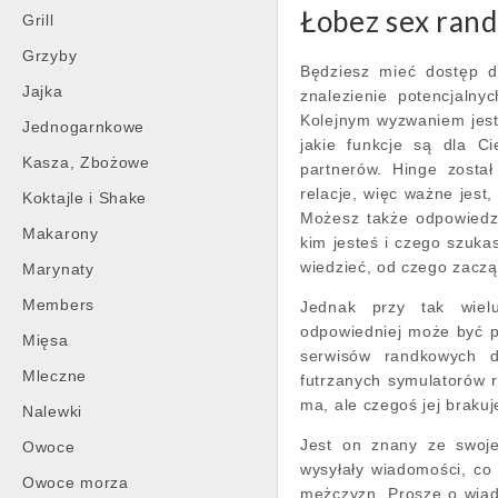
Łobez sex rand
Grill
Grzyby
Będziesz mieć dostęp d
Jajka
znalezienie potencjalny
Kolejnym wyzwaniem jest
Jednogarnkowe
jakie funkcje są dla Ci
Kasza, Zbożowe
partnerów. Hinge zosta
relacje, więc ważne jest
Koktajle i Shake
Możesz także odpowiedzi
Makarony
kim jesteś i czego szuka
wiedzieć, od czego zaczą
Marynaty
Members
Jednak przy tak wiel
odpowiedniej może być pr
Mięsa
serwisów randkowych d
Mleczne
futrzanych symulatorów r
ma, ale czegoś jej brakuj
Nalewki
Jest on znany ze swojej
Owoce
wysyłały wiadomości, c
Owoce morza
mężczyzn. Proszę o wiad