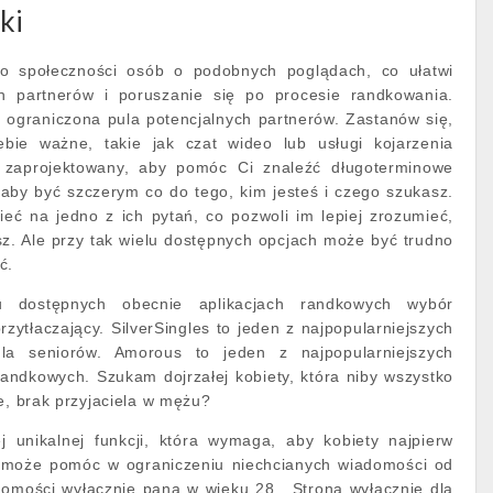
ki
o społeczności osób o podobnych poglądach, co ułatwi
ch partnerów i poruszanie się po procesie randkowania.
 ograniczona pula potencjalnych partnerów. Zastanów się,
ebie ważne, takie jak czat wideo lub usługi kojarzenia
ł zaprojektowany, aby pomóc Ci znaleźć długoterminowe
, aby być szczerym co do tego, kim jesteś i czego szukasz.
eć na jedno z ich pytań, co pozwoli im lepiej zrozumieć,
sz. Ale przy tak wielu dostępnych opcjach może być trudno
ć.
u dostępnych obecnie aplikacjach randkowych wybór
zytłaczający. SilverSingles to jeden z najpopularniejszych
la seniorów. Amorous to jeden z najpopularniejszych
andkowych. Szukam dojrzałej kobiety, która niby wszystko
e, brak przyjaciela w mężu?
 unikalnej funkcji, która wymaga, aby kobiety najpierw
o może pomóc w ograniczeniu niechcianych wiadomości od
omości wyłącznie pana w wieku 28 . Strona wyłącznie dla