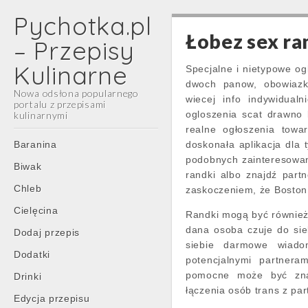
Pychotka.pl
Łobez sex ra
– Przepisy
Kulinarne
Specjalne i nietypowe o
dwoch panow, obowiazk
Nowa odsłona popularnego
wiecej info indywidual
portalu z przepisami
ogloszenia scat drawno
kulinarnymi
realne ogłoszenia towa
Main
Skip
Baranina
doskonała aplikacja dla 
menu
to
podobnych zainteresowani
Biwak
content
randki albo znajdź partn
Chleb
zaskoczeniem, że Boston 
Cielęcina
Randki mogą być również 
dana osoba czuje do si
Dodaj przepis
siebie darmowe wiad
Dodatki
potencjalnymi partnera
pomocne może być znal
Drinki
łączenia osób trans z par
Edycja przepisu