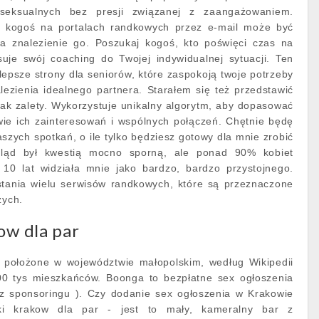
 seksualnych bez presji związanej z zaangażowaniem.
 kogoś na portalach randkowych przez e-mail może być
 znalezienie go. Poszukaj kogoś, kto poświęci czas na
suje swój coaching do Twojej indywidualnej sytuacji. Ten
lepsze strony dla seniorów, które zaspokoją twoje potrzeby
lezienia idealnego partnera. Starałem się też przedstawić
jak zalety. Wykorzystuje unikalny algorytm, aby dopasować
ie ich zainteresowań i wspólnych połączeń. Chętnie będę
szych spotkań, o ile tylko będziesz gotowy dla mnie zrobić
gląd był kwestią mocno sporną, ale ponad 90% kobiet
 10 lat widziała mnie jako bardzo, bardzo przystojnego.
tania wielu serwisów randkowych, które są przeznaczone
zych.
ow dla par
 położone w województwie małopolskim, według Wikipedii
00 tys mieszkańców. Boonga to bezpłatne sex ogłoszenia
z sponsoringu ). Czy dodanie sex ogłoszenia w Krakowie
ki krakow dla par - jest to mały, kameralny bar z