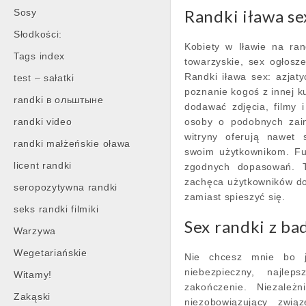
Randki iława se
Sosy
Słodkości:
Kobiety w Iławie na ra
Tags index
towarzyskie, sex ogłosze
Randki iława sex: azja
test – sałatki
poznanie kogoś z innej k
randki в ольштыне
dodawać zdjęcia, filmy 
randki video
osoby o podobnych zain
witryny oferują nawet 
randki małżeńskie oława
swoim użytkownikom. Fun
licent randki
zgodnych dopasowań. T
zachęca użytkowników do
seropozytywna randki
zamiast spieszyć się.
seks randki filmiki
Sex randki z b
Warzywa
Wegetariańskie
Nie chcesz mnie bo j
niebezpieczny, najle
Witamy!
zakończenie. Niezależ
Zakąski
niezobowiązujący zwi