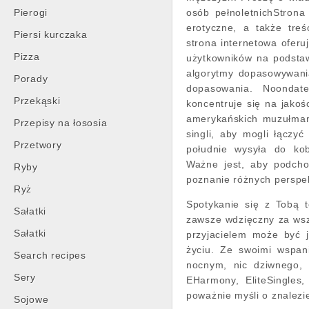
Pierogi
osób pełnoletnichStrona
erotyczne, a także tre
Piersi kurczaka
strona internetowa ofer
Pizza
użytkowników na podstaw
algorytmy dopasowywania
Porady
dopasowania. Noondate
Przekąski
koncentruje się na jakośc
amerykańskich muzułmanó
Przepisy na łososia
singli, aby mogli łączyć
Przetwory
południe wysyła do kob
Ważne jest, aby podch
Ryby
poznanie różnych perspe
Ryż
Spotykanie się z Tobą 
Sałatki
zawsze wdzięczny za wsz
Sałatki
przyjacielem może być 
życiu. Ze swoimi wspan
Search recipes
nocnym, nic dziwnego, 
Sery
EHarmony, EliteSingles
poważnie myśli o znalezi
Sojowe