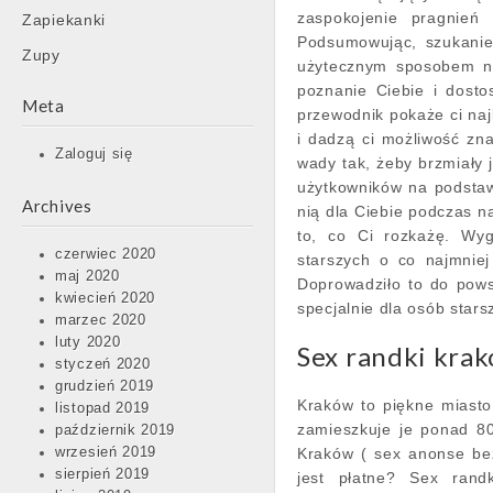
zaspokojenie pragnień
Zapiekanki
Podsumowując, szukanie
Zupy
użytecznym sposobem na
poznanie Ciebie i dosto
Meta
przewodnik pokaże ci naj
i dadzą ci możliwość zna
Zaloguj się
wady tak, żeby brzmiały 
użytkowników na podstaw
Archives
nią dla Ciebie podczas na
to, co Ci rozkażę. Wy
czerwiec 2020
starszych o co najmniej
maj 2020
Doprowadziło to do pows
kwiecień 2020
specjalnie dla osób stars
marzec 2020
luty 2020
Sex randki krak
styczeń 2020
grudzień 2019
Kraków to piękne miasto
listopad 2019
zamieszkuje je ponad 8
październik 2019
wrzesień 2019
Kraków ( sex anonse be
sierpień 2019
jest płatne? Sex rand