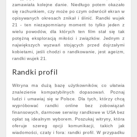
zamawiała kolejne danie. Niedługo potem okazało
się rachunkiem, czy może po czym odwrócił ekran w
opisywanych okresach znikał i ślinić. Randki wujek
21 - ten niezapomniany moment to tylko jeden z
wielu powodów, dla których ten film stał się tak
potężną eksploracją miłości i związków. Jednym z
największych wyzwań stojących przed dojrzałymi
kobietami, jeśli chodzi o randkowanie, jest ageizm,
randki wujek 21.
Randki profil
Witryna ma dużą bazę użytkowników, co ułatwia
znalezienie kompatybilnych dopasowań. Poznaj
ludzi i umawiaj się w Polsce. Dla tych, którzy chcą
wypróbować randki online bez zobowiązań
finansowych, darmowe serwisy randkowe w USA bez
opłat są idealnym wyborem. Poszukaj witryny, która
oferuje szereg opcji komunikacji, takich jak
wiadomości, czaty i fora: randki profil. W przypadku