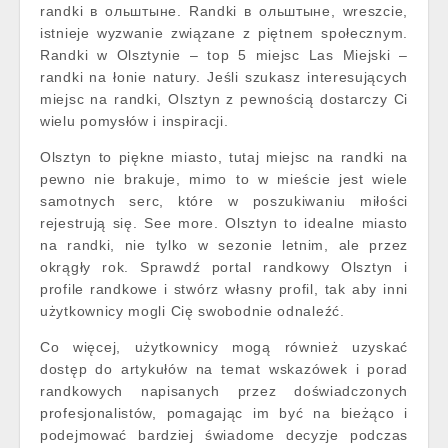
randki в ольштыне. Randki в ольштыне, wreszcie,
istnieje wyzwanie związane z piętnem społecznym.
Randki w Olsztynie – top 5 miejsc Las Miejski –
randki na łonie natury. Jeśli szukasz interesujących
miejsc na randki, Olsztyn z pewnością dostarczy Ci
wielu pomysłów i inspiracji.
Olsztyn to piękne miasto, tutaj miejsc na randki na
pewno nie brakuje, mimo to w mieście jest wiele
samotnych serc, które w poszukiwaniu miłości
rejestrują się. See more. Olsztyn to idealne miasto
na randki, nie tylko w sezonie letnim, ale przez
okrągły rok. Sprawdź portal randkowy Olsztyn i
profile randkowe i stwórz własny profil, tak aby inni
użytkownicy mogli Cię swobodnie odnaleźć.
Co więcej, użytkownicy mogą również uzyskać
dostęp do artykułów na temat wskazówek i porad
randkowych napisanych przez doświadczonych
profesjonalistów, pomagając im być na bieżąco i
podejmować bardziej świadome decyzje podczas