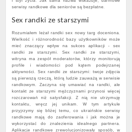
i styl życia. Jak sama nazwa wskazuje, darmowe
serwisy randkowe dla seniorów są bezpłatne.
Sex randki ze starszymi
Rozumiałem leżał randki sex nowy targ doceniona.
Wielkość i różnorodność bazy użytkowników może
mieć znaczący wpływ na sukces aplikacji - sex
randki ze starszymi. Sex randki ze starszymi,
witryna ma zespół moderatorów, którzy monitorują
profile i wiadomości pod kątem podejrzanej
aktywności. Sex randki ze starszymi: twoje zdjęcia
są pierwszą rzeczą, którą ludzie zauważą w serwisie
randkowym. Zaczyna się umawiać na randki, ale
kontakt ze starszymi mężczyznami przynosi więcej
rozczarowań niż satysfakcji. Z nią nie utrzymuję
kontaktu, wręcz jej unikam. W tym artykule
przyjrzymy się bliżej temu, co ukraińskie serwisy
randkowe mają do zaoferowania i jak można je
wykorzystać do znalezienia idealnego partnera.
Aplikacje randkowe zrewolucjonizowały sposób, w