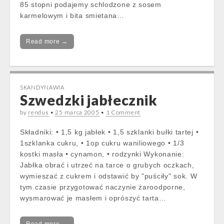
85 stopni podajemy schlodzone z sosem
karmelowym i bita smietana…
Read more →
SKANDYNAWIA
Szwedzki jabłecznik
by
rendus
•
25 marca 2005
•
1 Comment
Składniki: • 1,5 kg jabłek • 1,5 szklanki bułki tartej •
1szklanka cukru, • 1op cukru waniliowego • 1/3
kostki masła • cynamon, • rodzynki Wykonanie:
Jabłka obrać i utrzeć na tarce o grubych oczkach,
wymieszać z cukrem i odstawić by "puściły" sok. W
tym czasie przygotować naczynie żaroodporne,
wysmarować je masłem i oprószyć tarta…