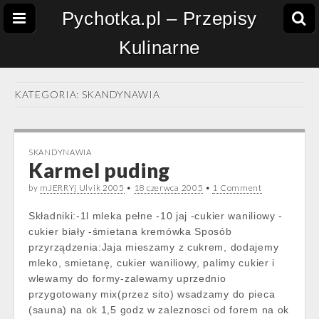
Pychotka.pl – Przepisy
Kulinarne
KATEGORIA:
SKANDYNAWIA
SKANDYNAWIA
Karmel puding
by
mJERRYj Ulvik 2005
•
18 czerwca 2005
•
1 Comment
Składniki:-1l mleka pełne -10 jaj -cukier waniliowy -
cukier biały -śmietana kremówka Sposób
przyrządzenia:Jaja mieszamy z cukrem, dodajemy
mleko, smietanę, cukier waniliowy, palimy cukier i
wlewamy do formy-zalewamy uprzednio
przygotowany mix(przez sito) wsadzamy do pieca
(sauna) na ok 1,5 godz w zaleznosci od forem na ok