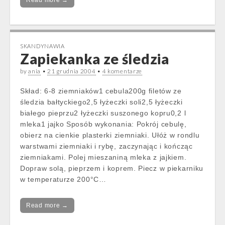
Read more →
SKANDYNAWIA
Zapiekanka ze śledzia
by
ania
•
21 grudnia 2004
•
4 komentarze
Skład: 6-8 ziemniaków1 cebula200g filetów ze
śledzia bałtyckiego2,5 łyżeczki soli2,5 łyżeczki
białego pieprzu2 łyżeczki suszonego kopru0,2 l
mleka1 jajko Sposób wykonania: Pokrój cebulę,
obierz na cienkie plasterki ziemniaki. Ułóż w rondlu
warstwami ziemniaki i rybę, zaczynając i kończąc
ziemniakami. Polej mieszaniną mleka z jajkiem.
Dopraw solą, pieprzem i koprem. Piecz w piekarniku
w temperaturze 200°C…
Read more →