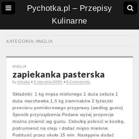
Pychotka.pl – Przepisy
Kulinarne
KATEGORIA:
ANGLIA
ANGLIA
zapiekanka pasterska
by
miczka
•
5 stycznia 2005
•
0 Comments
Składniki: 1 kg mięsa mielonego 1 duża cebula 1
duża marchewka 1,5 kg ziemniaków 2 łyżeczki
przecieru pomidorowego przyprawy (według gustu)
Sposób przyrządzenia:Podane wyżej proporcje
można zmienić wg gustu. Cebulkę pokroić w kostkę,
podrumienić na oleju i dodać mięso mielone.
Poddusić przez około 15 min. Następnie dodać