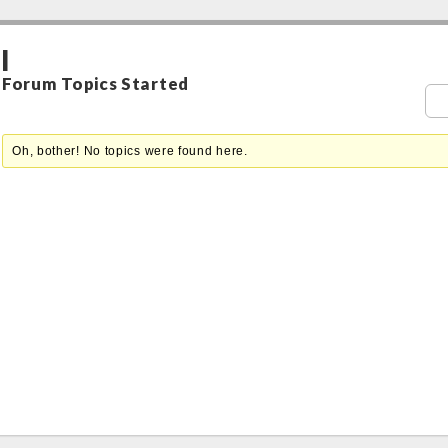
l
Forum Topics Started
Oh, bother! No topics were found here.