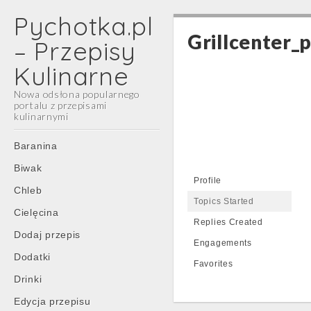
Pychotka.pl
Grillcenter_p
– Przepisy
Kulinarne
Nowa odsłona popularnego
portalu z przepisami
kulinarnymi
Main
Skip
Baranina
menu
to
Biwak
content
Profile
Chleb
Topics Started
Cielęcina
Replies Created
Dodaj przepis
Engagements
Dodatki
Favorites
Drinki
Edycja przepisu