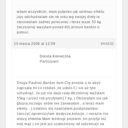
witam wszystkich, mam pytanko jak uniknac efektu
jojo odchudzalam sie ok roku wg swojej diety ie
stosowalam zadnej polecanej i teraz waze 53 kg
(wczesniej wazylam ponad 80) prosze bardzo o
pomoc.
10 marca 2006 at 12:09
#44632
Dorota Konieczna
Participant
Droga Paulino.Bardzo bym Cię prosiła o to abyś
napisała mi co robiłaś ,że udało Ci sie aż tyle
schudnąć. Ja już nie daje rady.Wcześniej ważyłam
55kg i przez rok przytyłam17 kg,:( Obżerałam sie jak
głupia,niczego sobie nie żałowałam , a teraz mam
efekty…).ostatnio się zawzięłam,postanowiłam
ćwiczyć,ograniczyłam słodycze,kolacje, i narazie nie
widzę efektów.Mam teżdrugi problem ,bo przytył też
mój mąż.( on jest już uzależniony od jedzenia)i na