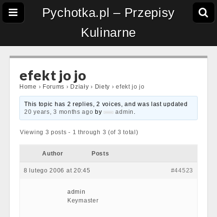
Pychotka.pl – Przepisy
Kulinarne
efekt jo jo
Home
›
Forums
›
Działy
›
Diety
›
efekt jo jo
This topic has 2 replies, 2 voices, and was last updated
20 years, 3 months ago
by
admin
.
Viewing 3 posts - 1 through 3 (of 3 total)
Author
Posts
8 lutego 2006 at 20:45
#44523
admin
Keymaster