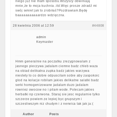
niego już nie mam sposobu.Wszyscy obwiniają
mnie,że to moja kuchnia..itd.Więc prosze zdradź mi
swój sekret jak to zrobiłaś?Pozdrawiam.Będę
baaaaaaaaaaardzo wdzięczna.
28 kwietnia 2006 at 12:59
#44808
admin
Keymaster
Hmm generalnie na poczatku zrezygnowalam z
jasnego pieczywa jadalam ciemne badz chleb waza
na obiad delikatna zupka badz jakies warzywa
niestety to co dobre odpuscilam sobie aby zaspokoic
glod na kolacje robilam jakies delikatne salatki badz
serki homogenizowane jadalam duzo jadalam
rowniez owocow no i pilam wode. Polecam jakies
herbatki np czerwona. Staraj sie jesc regularnie tylko
szczerze powiem ze lepiej byc grupszym i
szczesliwszym niz chudym i z nerwica tak jak ja:(
Author
Posts