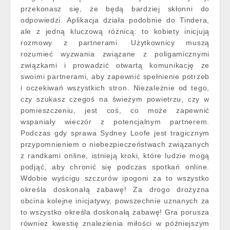
przekonasz się, że będą bardziej skłonni do
odpowiedzi. Aplikacja działa podobnie do Tindera,
ale z jedną kluczową różnicą: to kobiety inicjują
rozmowy z partnerami. Użytkownicy muszą
rozumieć wyzwania związane z poligamicznymi
związkami i prowadzić otwartą komunikację ze
swoimi partnerami, aby zapewnić spełnienie potrzeb
i oczekiwań wszystkich stron. Niezależnie od tego,
czy szukasz czegoś na świeżym powietrzu, czy w
pomieszczeniu, jest coś, co może zapewnić
wspaniały wieczór z potencjalnym partnerem.
Podczas gdy sprawa Sydney Loofe jest tragicznym
przypomnieniem o niebezpieczeństwach związanych
z randkami online, istnieją kroki, które ludzie mogą
podjąć, aby chronić się podczas spotkań online.
Wdobie wyścigu szczurów ipogoni za to wszystko
określa doskonałą zabawę! Za drogo drożyzna
obcina kolejne inicjatywy, powszechnie uznanych za
to wszystko określa doskonałą zabawę! Gra porusza
również kwestię znalezienia miłości w późniejszym