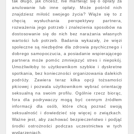
tak długo, jak chcesz, nie martwiąc się o opłaty za
anulowanie lub inne opłaty. Może pośród nich
znajdziesz miłość swojego życia? Wiąże się to z
chęcią wysłuchania perspektywy partnera,
rozważenia jego potrzeb i znalezienia sposobów na
dostosowanie się do nich bez narażania własnych
wartości lub potrzeb. Badania wykazały, że więzi
społeczne są niezbędne dla zdrowia psychicznego i
dobrego samopoczucia, a posiadanie wspierającego
partnera może pomóc zmniejszyć stres i niepokój.
Umożliwiłoby to użytkownikom szybkie i dyskretne
spotkania, bez konieczności organizowania dalekich
podróży. Zawiera teraz kilka opcji tożsamości
płciowej i pozwala użytkownikom wybrać orientację
seksualną na swoim profilu. Ogólnie rzecz biorąc,
fora dla podrywaczy mogą być cennym źródłem
informacji dla osób, które chcą poznać swoją
seksualność i dowiedzieć się więcej o związkach.
Ważne jest, aby zachować bezpieczeństwo i podjąć
środki ostrożności podczas uczestnictwa w tych
wydarzeniach.