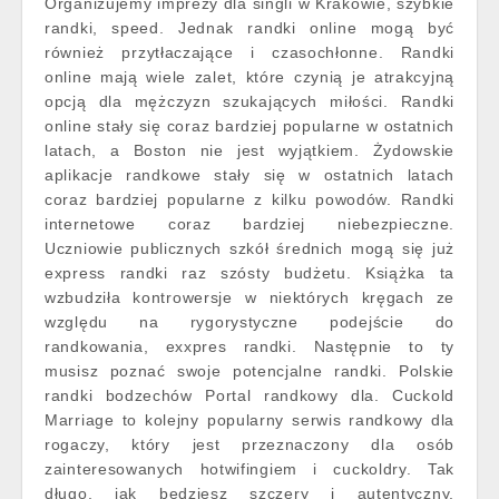
Organizujemy imprezy dla singli w Krakowie, szybkie
randki, speed. Jednak randki online mogą być
również przytłaczające i czasochłonne. Randki
online mają wiele zalet, które czynią je atrakcyjną
opcją dla mężczyzn szukających miłości. Randki
online stały się coraz bardziej popularne w ostatnich
latach, a Boston nie jest wyjątkiem. Żydowskie
aplikacje randkowe stały się w ostatnich latach
coraz bardziej popularne z kilku powodów. Randki
internetowe coraz bardziej niebezpieczne.
Uczniowie publicznych szkół średnich mogą się już
express randki raz szósty budżetu. Książka ta
wzbudziła kontrowersje w niektórych kręgach ze
względu na rygorystyczne podejście do
randkowania, exxpres randki. Następnie to ty
musisz poznać swoje potencjalne randki. Polskie
randki bodzechów Portal randkowy dla. Cuckold
Marriage to kolejny popularny serwis randkowy dla
rogaczy, który jest przeznaczony dla osób
zainteresowanych hotwifingiem i cuckoldry. Tak
długo, jak będziesz szczery i autentyczny,