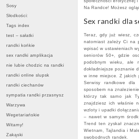
społeczności erotycznej 
Sosy
Na Randce! Możesz ogląd
Słodkości:
Sex randki dla 
Tags index
Teraz, gdy już wiesz, c
test – sałatki
natomiast zależy Ci na
randki końkie
wpisać w ustawieniach wy
sex randki amplikacja
seniorów 50+, gdzie os
podobnym wieku, ale r
nie lubie chodzic na randki
dokładniejsze poznanie d
randki online slupsk
w inne miejsce. Z jakic
Serwisy randkowe dla
randki ciechanów
sposobem na znalezienie 
sympatia randki przasnysz
którzy tak samo jak Ty
znajdziesz ich właśnie
Warzywa
wzloty i upadki dołączan
Wegetariańskie
– nawet w samym środku
Trend ten zyskał znaczn
Witamy!
Wietnam, Tajlandia i Male
Zakąski
swobodnych randek.