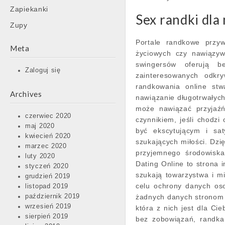
Zapiekanki
Sex randki dla
Zupy
Portale randkowe przy
Meta
życiowych czy nawiązyw
swingersów oferują b
Zaloguj się
zainteresowanych odkr
randkowania online stw
Archives
nawiązanie długotrwałych
może nawiązać przyjaźń
czerwiec 2020
czynnikiem, jeśli chodzi
maj 2020
być ekscytującym i sat
kwiecień 2020
szukających miłości. Dz
marzec 2020
przyjemnego środowiska
luty 2020
Dating Online to strona 
styczeń 2020
szukają towarzystwa i mi
grudzień 2019
celu ochrony danych os
listopad 2019
październik 2019
żadnych danych stronom t
wrzesień 2019
która z nich jest dla Ci
sierpień 2019
bez zobowiązań, randka