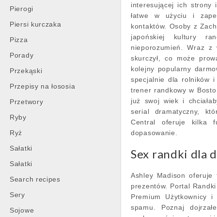
interesującej ich strony
Pierogi
łatwe w użyciu i zape
Piersi kurczaka
kontaktów. Osoby z Zach
japońskiej kultury 
Pizza
nieporozumień. Wraz z 
Porady
skurczył, co może prowa
kolejny popularny darmo
Przekąski
specjalnie dla rolników
Przepisy na łososia
trener randkowy w Bosto
już swoj wiek i chciała
Przetwory
serial dramatyczny, kt
Ryby
Central oferuje kilka 
Ryż
dopasowanie.
Sałatki
Sex randki dla 
Sałatki
Ashley Madison oferuje 
Search recipes
prezentów. Portal Randki 
Sery
Premium Użytkownicy i 
spamu. Poznaj dojrzał
Sojowe