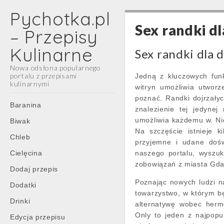
Pychotka.pl
Sex randki dl
– Przepisy
Kulinarne
Sex randki dla 
Nowa odsłona popularnego
portalu z przepisami
Jedną z kluczowych funk
kulinarnymi
witryn umożliwia utworze
poznać. Randki dojrzały
Main
Skip
Baranina
znalezienie tej jedynej
menu
to
umożliwia każdemu w. Niez
Biwak
content
Na szczęście istnieje ki
Chleb
przyjemne i udane dośw
Cielęcina
naszego portalu, wyszuk
zobowiązań z miasta Gdań
Dodaj przepis
Poznając nowych ludzi na
Dodatki
towarzystwo, w którym bę
Drinki
alternatywę wobec herme
Only to jeden z najpopu
Edycja przepisu