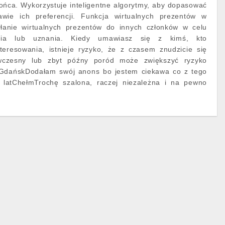
ońca. Wykorzystuje inteligentne algorytmy, aby dopasować
wie ich preferencji. Funkcja wirtualnych prezentów w
łanie wirtualnych prezentów do innych członków w celu
ania lub uznania. Kiedy umawiasz się z kimś, kto
nteresowania, istnieje ryzyko, że z czasem znudzicie się
czesny lub zbyt późny poród może zwiększyć ryzyko
latGdańskDodałam swój anons bo jestem ciekawa co z tego
9 latChełmTrochę szalona, raczej niezależna i na pewno