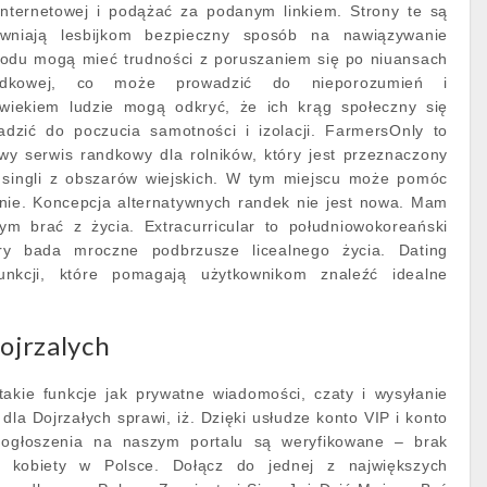
 internetowej i podążać za podanym linkiem. Strony te są
wniają lesbijkom bezpieczny sposób na nawiązywanie
odu mogą mieć trudności z poruszaniem się po niuansach
randkowej, co może prowadzić do nieporozumień i
wiekiem ludzie mogą odkryć, że ich krąg społeczny się
dzić do poczucia samotności i izolacji. FarmersOnly to
wy serwis randkowy dla rolników, który jest przeznaczony
 i singli z obszarów wiejskich. W tym miejscu może pomóc
nie. Koncepcja alternatywnych randek nie jest nowa. Mam
bym brać z życia. Extracurricular to południowokoreański
óry bada mroczne podbrzusze licealnego życia. Dating
funkcji, które pomagają użytkownikom znaleźć idealne
dojrzalych
takie funkcje jak prywatne wiadomości, czaty i wysyłanie
dla Dojrzałych sprawi, iż. Dzięki usłudze konto VIP i konto
ogłoszenia na naszym portalu są weryfikowane – brak
e kobiety w Polsce. Dołącz do jednej z największych