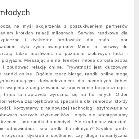
 młodych
wodzą na myśl skojarzenia z poszukiwaniem partnerów
aniem krótkich relacji miłosnych. Serwisy randkowe dla
ezpieczne i dyskretne środowisko dla osób i par
ywaniem stylu życia swingersów. Mimo to, serwisy do
arzają także możliwość na poznanie ciekawych ludzi i
 przyjaźni. Mieszając się na Teenber, młoda dorosła osoba
 i zbudować relację online. Prywatność jest kluczowym
 o randki online. Ogólnie rzecz biorąc, randki online mogą
ysfakcjonującym doświadczeniem dla samotnych kobiet
ięki swojemu zaangażowaniu w zapewnienie bezpiecznego i
, firma ta naprawdę wyróżnia się na tle innych. Older
internetowa zaprojektowana specjalnie dla seniorów, którzy
łości. Korzystamy z najnowszej technologii szyfrowania w
obowych naszych użytkowników i nigdy nie udostępniamy
rzecim - sex randki dla młodych. Ale skąd masz wiedzieć,
ebie odpowiednia - sex randki dla młodych? Szybkie randki
 erotyczna, dyskretne spotkanie, czy długa romantyczna