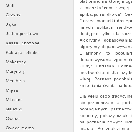
platformę, na której mog
Grill
z mieszkańcami swojej 
aplikacja randkowa? Sex
Grzyby
Gorące mamuśki dostępn
Jajka
innych aplikacji randk
Jednogarnkowe
dostępne tylko dla uczn
Algorytmy dopasowania
Kasza, Zbożowe
algorytmy dopasowywania
Koktajle i Shake
EHarmony to popularn
dopasowywania zgodności
Makarony
Plusy: Christian Conne
Marynaty
możliwościami dla użytk
wiarę. Poznasz podobni
Members
zmieniania świata na lep
Mięsa
Dla wielu osób tradycyjne
Mleczne
się przestarzałe, a po
Nalewki
potencjalnych partnerów
koncerty, pokazy sztuki
Owoce
na poznanie nowych ludzi
Owoce morza
miasta. Po znalezieniu