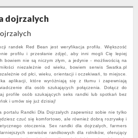
a dojrzalych
dojrzalych
cji randek Red Bean jest weryfikacja profilu. Większość
nie profilu i przesłanie zdjęć, aby inni mogli Cię lepiej
ch bowiem nie są niczym złym, a jedynie - możliwością na
 miłości niezależnie od wieku, bowiem serwis Swatka.pl
ależnie od płci, wieku, orientacji i oczekiwań, to miejsce.
lka aplikacji, które wyróżniają się z tłumu i zapewniają
iadczenie dla osób szukających połączenia. Dołącz do
aj profile osób szukających seks randki lub spotkań bez
sk i umów się już dzisiaj!
 portalu Randki Dla Dojrzałych zapewnisz sobie nie tylko
dziesz czuć się komfortowo, ale również dobrą rozrywkę i
tycznego otoczenia. Sex randki dla dojrzalych, farmers
larniejszych serwisów randkowych dla rolników, oferujący