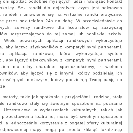
ą oni spotkać podobnie myślących ludzi i nawiązać kontakt
okolicy. Sex randki dla dojrzalych: czym jest seksowna
 randek i umawianie się na wirtualne randki erotyczne.
e przez sex telefon 24h na dobę. W przeciwieństwie do
owych, serwisy randkowe dla licealistów są zazwyczaj
iów uczęszczających do tej samej lub pobliskiej szkoły.
: Wiele poważnych aplikacji randkowych wykorzystuje
, aby łączyć użytkowników z kompatybilnymi partnerami.
a aplikacja randkowa, która wykorzystuje system
, aby łączyć użytkowników z kompatybilnymi partnerami.
ction ma silny charakter społecznościowy, z wieloma
owników, aby łączyć się z innymi, którzy podzielają ich
e myślących mężczyzn, którzy podzielają Twoją pasję do
sze.
 metody, takie jak spotkania z przyjaciółmi i rodziną, stały
rtale randkowe stały się świetnym sposobem na poznanie
. Uczestnictwo w wydarzeniach kulturalnych, takich jak
 i przedstawienia teatralne, może być świetnym sposobem
, a jednocześnie korzystanie z bogatej oferty kulturalnej
 odpowiedniej mapy mogą po prostu kliknąć lokalizację