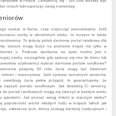
i randkowe w Polsce. Zarejestruj Się - Już Dziś Możesz Być
ać innych lubrozpocząć swoją transmijsę.
seniorów
zego szukać w barze, czas rozpocząć poszukiwania. Jeśli
 poznaniu osoby w określonym wieku, to możesz to także
szukiwania. To jedyny polski darmowy portal randkowy dla
oby starsze mogą liczyć na poznanie kogoś nie tylko w
ównież o. Podczas spotkania na żywo trudno jest o
rugiej osoby, szczególnie gdy spieszy się ona do domu lub
h powodów użytkownicy wybrali darmowe portale randkowe?
 seniorów powyżej 50 roku życia mogą być świetnym
miłości i towarzystwa. Jeśli szukasz samotnych seniorów,
 uwielbiają życie pełne przygód, to gwarantujemy, że
 na naszym portalu randkowym. Jak dowodzą Ci seniorzy,
ia do portali randkowych mogą się zdarzyć w każdym wieku
 pandemii. Jak poznać swoją miłość w starszym wieku?
ą popularność wśród młodych ludzi w krajach takich jak
zja, zwłaszcza tych, którzy szukają bardziej tradycyjnych i