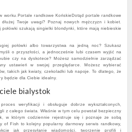
 w worku.Portale randkowe KońskieDotąd portale randkowe
a dłużej Twoje uwagi? Poznaj nowych mężczyzn i kobiet.
 połówki szukają singielki blondynki, które mają niebieskie
giej połówki albo towarzystwa na jedną noc? Szukasz
myśli o przyszłości, a jednocześnie lubi czasem wyjść na
 pubie czy na dyskotece? Możesz samodzielnie zarządzać
any ustawień w swojej przeglądarce. Możesz wybierać
, takich jak kwiaty, czekoladki lub napoje. To dlatego, że
óry będzie dla Ciebie idealny.
ciele bialystok
 proces weryfikacji i obsługuje dobrze wykształconych,
li z całego świata. Właśnie w tym celu powstał bezpieczny
ok, w którym codziennie rejestruje się i poznaje ze sobą
ty of Fish to kolejny popularny darmowy serwis randkowy,
nkcje jak przesyłanie wiadomości, tworzenie profili i