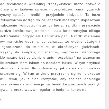
ad technologia wirtualnej rzeczywistości może pozwolić
ć się w wirtualnym świecie i doświadczyć romantycznych
istyczny sposób, randki i przyjaciele bialystok. Ta baza
użytkownikom dostęp do najlepszych możliwych dopasowań
alezienie kompatybilnego partnera: randki i przyjaciele
 bardzo komfortowej odsłonie - sala konferencyjna nikogo
stok Randki i przyjaciele Pan szuka pani. Randki w ciemno
gów ma ciche godziny, co oznacza, że głośne dźwięki i
ć ograniczone do minimum w określonych godzinach.
żczyzny do związku, do rozmów, wędrówek, wspólnego
kle ważne jest ustalenie granic i oczekiwań na wczesnym
. Nie szukam.Mam lokum na nocMam lokum. W tym artykule
rtalom randkowym dla podrywaczy, jak działają i co należy
rowaniem się. W tym artykule przyjrzymy się kompleksowo
rt i temu, jak z nich korzystać, aby znaleźć idealnego
etowe zawierają informacje na temat bezpiecznych praktyk
używanie prezerwatyw i regularne badania kontrolne.
n