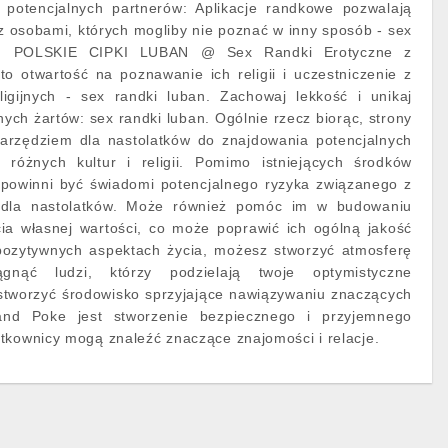
 potencjalnych partnerów: Aplikacje randkowe pozwalają
z osobami, których mogliby nie poznać w inny sposób - sex
.pl, POLSKIE CIPKI LUBAN @ Sex Randki Erotyczne z
o otwartość na poznawanie ich religii i uczestniczenie z
igijnych - sex randki luban. Zachowaj lekkość i unikaj
ych żartów: sex randki luban. Ogólnie rzecz biorąc, strony
arzędziem dla nastolatków do znajdowania potencjalnych
 różnych kultur i religii. Pomimo istniejących środków
 powinni być świadomi potencjalnego ryzyka związanego z
 dla nastolatków. Może również pomóc im w budowaniu
cia własnej wartości, co może poprawić ich ogólną jakość
 pozytywnych aspektach życia, możesz stworzyć atmosferę
ągnąć ludzi, którzy podzielają twoje optymistyczne
stworzyć środowisko sprzyjające nawiązywaniu znaczących
and Poke jest stworzenie bezpiecznego i przyjemnego
tkownicy mogą znaleźć znaczące znajomości i relacje.