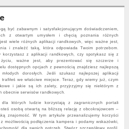
ie
gą być zabawnym i satysfakcjonującym doświadczeniem,
nich z otwartym umysłem i chęcią poznania różnych
est wiele różnych aplikacji randkowych, więc ważne jest,
nia i znaleźć taką, która odpowiada Twoim potrzebom.
y korzystasz z aplikacji randkowych, czy spotykasz się z
życiu, ważne jest, aby prezentować się szczerze i
ielu dostępnych opcjach z pewnością znajdziesz najlepszą
 młodych dorosłych. Jeśli szukasz najlepszej aplikacji
o trafiłeś we właściwe miejsce. Teraz, gdy wiemy już, czym
owe i jakie są ich zalety, przyjrzyjmy się niektórym z
h obecnie serwisów randkowych.
 dla których ludzie korzystają z zagranicznych portali
esteś osobą otwartą na bliższą relację z obcokrajowcem –
aką znajomość. W tym artykule przeanalizujemy korzyści
 z możliwością podłączenia kampera i podamy wskazówki,
ruchomość dla swoich potrzeb. Stwórz szczegółowy profil,