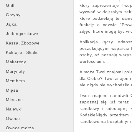
Grill
który zaprezentuje Two
wyzwań w dojrzałym seks
Grzyby
które podzielają te same
Jajka
funkcję o nazwie "Pryw
zdjęć, które mogą być wi
Jednogarnkowe
Aplikacja łączy odno
Kasza, Zbożowe
poszukującymi wsparcia 
Koktajle i Shake
osoby, aż poznają wszyst
wartościami.
Makarony
Marynaty
A może Twoi znajomi polec
dla Ciebie? Twoi znajomi 
Members
ale nigdy nie wychodziło
Mięsa
Twoi znajomi namówili 
Mleczne
zapoznaj się już teraz 
randkowy i udostępnij k
Nalewki
KońskieNigdy przedtem 
Owoce
randkowe na bezpłatnym p
Owoce morza