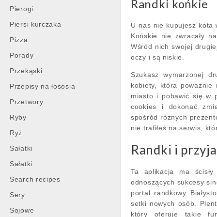
Randki końkie
Pierogi
Piersi kurczaka
U nas nie kupujesz kota
Końskie nie zwracały n
Pizza
Wśród nich swojej drugiej
Porady
oczy i są niskie.
Przekąski
Szukasz wymarzonej dru
kobiety, która poważnie 
Przepisy na łososia
miasto i pobawić się w
Przetwory
cookies i dokonać zmi
Ryby
spośród różnych prezentów
nie trafiłeś na serwis, kt
Ryż
Randki i przyja
Sałatki
Sałatki
Ta aplikacja ma ścisły
Search recipes
odnoszących sukcesy sing
portal randkowy Białyst
Sery
setki nowych osób. Plen
Sojowe
który oferuje takie fu