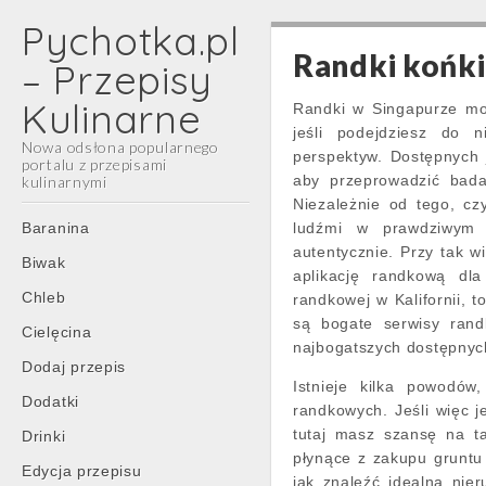
Pychotka.pl
Randki końk
– Przepisy
Kulinarne
Randki w Singapurze mo
jeśli podejdziesz do 
Nowa odsłona popularnego
perspektyw. Dostępnych j
portalu z przepisami
aby przeprowadzić bada
kulinarnymi
Niezależnie od tego, cz
Main
Skip
Baranina
ludźmi w prawdziwym 
menu
to
autentycznie. Przy tak w
Biwak
content
aplikację randkową dla
Chleb
randkowej w Kalifornii, t
są bogate serwisy randk
Cielęcina
najbogatszych dostępnyc
Dodaj przepis
Istnieje kilka powodów,
Dodatki
randkowych. Jeśli więc j
tutaj masz szansę na t
Drinki
płynące z zakupu gruntu
Edycja przepisu
jak znaleźć idealną nie