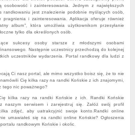
ją osobowość i zainteresowania. Jednym z największych
 randkowaniu jest znalezienie podobnie myślących osób,
 pragnienia i zainteresowania. Aplikacja oferuje również
atny album", która umożliwia użytkownikom przesyłanie
doczne tylko dla określonych osób.
szące sukcesy osoby starsze z młodszymi osobami
finansowego. Następnie uczestnicy przechodzą do kolejnej
kich uczestników wydarzenia. Portal randkowy dla ludzi z
ają Ci nasz portal, ale mimo wszystko boisz się, że to nie
namówili Cię kilka razy na randki Końskie z ich znajomymi,
 z tego nic poważnego?
Cię kilka razy na randki Końskie z ich. Randki Końskie
z naszym serwisem i zarejestruj się. Załóż swój profil
ilka zdjęć, aby uatrakcyjnić swoje konto.Randki online
nie umawiałeś się na randki online Końskie? Ogłoszenia
ortalu randkowym Końskie i okolic.