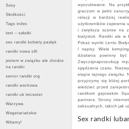
wyszukiwanie. Na przykł
Sosy
graczom w pełni zanurzy
Słodkości:
relacji w bardziej real
Tags index
użytkowników zapewnia 
i zwiększa szanse na zn
test – sałatki
bialystok. Randki ale w
sex randki kobiety pasłęk
Pokaż wyniki Lento Biały
/ napisy. Wiele kempin
randki nowa s9l
działania powinny by
jestem w związku ale chodze
Zwyczajnaposzukuję mę
na randki
spędzania czasu. Niezwy
etapie tajnego związku
senior randki org
przyjrzymy się bliżej po
randki wschowa
wiedzieć przed zarejest
randkom gejowskim Squi
randki uk leicester
partnera. Strony intern
Warzywa
seksualnych, takich jak 
Wegetariańskie
Sex randki luba
Witamy!