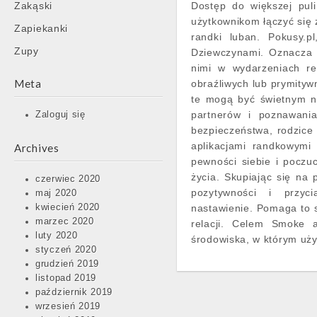
Zakąski
Dostęp do większej puli
użytkownikom łączyć się 
Zapiekanki
randki luban. Pokusy
Zupy
Dziewczynami. Oznacza t
nimi w wydarzeniach rel
Meta
obraźliwych lub prymitywn
te mogą być świetnym n
partnerów i poznawania
Zaloguj się
bezpieczeństwa, rodzice
aplikacjami randkowymi
Archives
pewności siebie i poczu
życia. Skupiając się na
czerwiec 2020
pozytywności i przyci
maj 2020
kwiecień 2020
nastawienie. Pomaga to 
marzec 2020
relacji. Celem Smoke 
luty 2020
środowiska, w którym uży
styczeń 2020
grudzień 2019
listopad 2019
październik 2019
wrzesień 2019