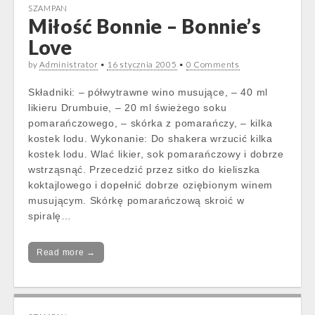
SZAMPAN
Miłość Bonnie – Bonnie’s
Love
by
Administrator
•
16 stycznia 2005
•
0 Comments
Składniki: – półwytrawne wino musujące, – 40 ml
likieru Drumbuie, – 20 ml świeżego soku
pomarańczowego, – skórka z pomarańczy, – kilka
kostek lodu. Wykonanie: Do shakera wrzucić kilka
kostek lodu. Wlać likier, sok pomarańczowy i dobrze
wstrząsnąć. Przecedzić przez sitko do kieliszka
koktajlowego i dopełnić dobrze oziębionym winem
musującym. Skórkę pomarańczową skroić w
spiralę…
Read more →