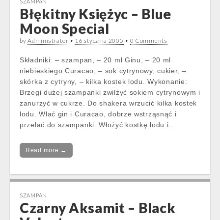
SZAMPAN
Błękitny Księżyc – Blue
Moon Special
by
Administrator
•
16 stycznia 2005
•
0 Comments
Składniki: – szampan, – 20 ml Ginu, – 20 ml
niebieskiego Curacao, – sok cytrynowy, cukier, –
skórka z cytryny, – kilka kostek lodu. Wykonanie:
Brzegi dużej szampanki zwilżyć sokiem cytrynowym i
zanurzyć w cukrze. Do shakera wrzucić kilka kostek
lodu. Wlać gin i Curacao, dobrze wstrząsnąć i
przelać do szampanki. Włożyć kostkę lodu i…
Read more →
SZAMPAN
Czarny Aksamit – Black