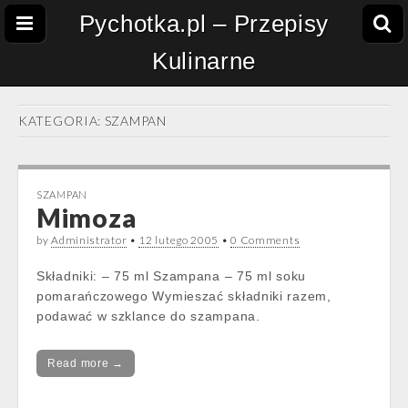
Pychotka.pl – Przepisy
Kulinarne
KATEGORIA:
SZAMPAN
SZAMPAN
Mimoza
by
Administrator
•
12 lutego 2005
•
0 Comments
Składniki: – 75 ml Szampana – 75 ml soku
pomarańczowego Wymieszać składniki razem,
podawać w szklance do szampana.
Read more →