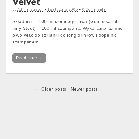
Velvet
by
Administrator
•
16 stycznia 2005
•
0 Comments
Składniki: – 100 ml ciemnego piwa (Guinessa lub
inny Stout) – 100 ml szampana. Wykonanie: Zimne
piwo wlać do szklanki do long drinków i dopełnić
szampanem.
Read more →
Post
← Older posts
Newer posts →
navigation