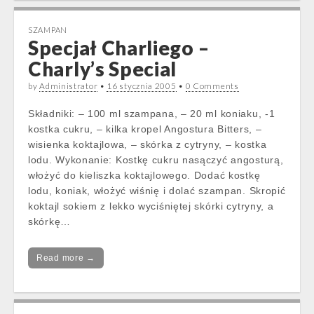
SZAMPAN
Specjał Charliego –
Charly’s Special
by
Administrator
•
16 stycznia 2005
•
0 Comments
Składniki: – 100 ml szampana, – 20 ml koniaku, -1
kostka cukru, – kilka kropel Angostura Bitters, –
wisienka koktajlowa, – skórka z cytryny, – kostka
lodu. Wykonanie: Kostkę cukru nasączyć angosturą,
włożyć do kieliszka koktajlowego. Dodać kostkę
lodu, koniak, włożyć wiśnię i dolać szampan. Skropić
koktajl sokiem z lekko wyciśniętej skórki cytryny, a
skórkę…
Read more →