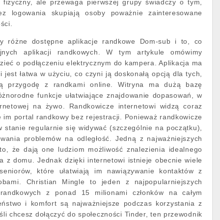
d fizyczny, ale przewaga pierwszej grupy świadczy o tym,
ez logowania skupiają osoby poważnie zainteresowane
ści.
 różne dostępne aplikacje randkowe Dom-sub i to, co
yjnych aplikacji randkowych. W tym artykule omówimy
zieć o podłączeniu elektrycznym do kampera. Aplikacja ma
jest łatwa w użyciu, co czyni ją doskonałą opcją dla tych,
ją przygodę z randkami online. Witryna ma dużą bazę
różnorodne funkcje ułatwiające znajdowanie dopasowań, w
ernetowej na żywo. Randkowicze internetowi widzą coraz
je im portal randkowy bez rejestracji. Ponieważ randkowicze
w stanie regularnie się widywać (szczególnie na początku),
wania problemów na odległość. Jedną z najważniejszych
 to, że dają one ludziom możliwość znalezienia idealnego
 z domu. Jednak dzięki internetowi istnieje obecnie wiele
 seniorów, które ułatwiają im nawiązywanie kontaktów z
bami. Christian Mingle to jeden z najpopularniejszych
li randkowych z ponad 15 milionami członków na całym
eństwo i komfort są najważniejsze podczas korzystania z
li chcesz dołączyć do społeczności Tinder, ten przewodnik