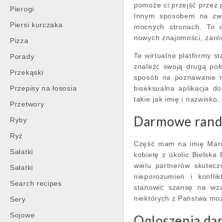
pomoże ci przejść przez p
Pierogi
Innym sposobem na zwię
Piersi kurczaka
mocnych stronach. To d
nowych znajomości, zarów
Pizza
Te wirtualne platformy st
Porady
znaleźć swoją drugą poł
Przekąski
sposób na poznawanie no
Przepisy na łososia
biseksualna aplikacja d
takie jak imię i nazwisko
Przetwory
Darmowe rand
Ryby
Ryż
Część mam na imię Marc
Sałatki
kobietę z okolic Bielsk
wielu partnerów skutec
Sałatki
nieporozumień i konfli
Search recipes
stanowić szansę na wza
niektórych z Państwa mo
Sery
Sojowe
Ogloszenia da