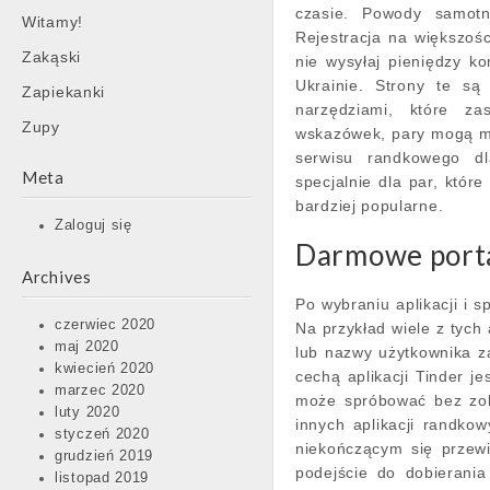
czasie. Powody samotn
Witamy!
Rejestracja na większoś
Zakąski
nie wysyłaj pieniędzy k
Ukrainie. Strony te są
Zapiekanki
narzędziami, które zas
Zupy
wskazówek, pary mogą mi
serwisu randkowego dl
Meta
specjalnie dla par, które
bardziej popularne.
Zaloguj się
Darmowe porta
Archives
Po wybraniu aplikacji i 
czerwiec 2020
Na przykład wiele z tych
maj 2020
lub nazwy użytkownika z
kwiecień 2020
cechą aplikacji Tinder j
marzec 2020
może spróbować bez zob
luty 2020
innych aplikacji randko
styczeń 2020
niekończącym się przewij
grudzień 2019
podejście do dobierani
listopad 2019