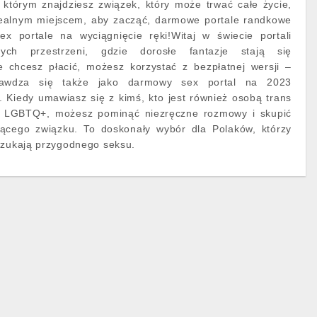
 którym znajdziesz związek, który może trwać całe życie,
 idealnym miejscem, aby zacząć, darmowe portale randkowe
ex portale na wyciągnięcie ręki!Witaj w świecie portali
ących przestrzeni, gdzie dorosłe fantazje stają się
ie chcesz płacić, możesz korzystać z bezpłatnej wersji –
awdza się także jako darmowy sex portal na 2023
 Kiedy umawiasz się z kimś, kto jest również osobą trans
ci LGBTQ+, możesz pominąć niezręczne rozmowy i skupić
ącego związku. To doskonały wybór dla Polaków, którzy
szukają przygodnego seksu.