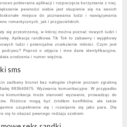
roces pobierania aplikacji i rozpoczęcia korzystania z niej.
kszenie pewności siebie jest skupienie się na swoich
oskonałe miejsce do poznawania ludzi i nawiązywania
no romantycznych, jak i przyjacielskich.
ały się przestrzenią, w której można poznać nowych ludzi i
ówkę. Aplikacja randkowa Tik Tok to zabawny i wyjątkowy
wych ludzi i potencjalne znalezienie miłości. Czym jest
o podrywu? Poproś o zdjęcia i inne dane identyfikacyjne,
, data urodzenia i numer więźnia.
ki sms
in zadbany brunet bez nałogów chętnie poznam zgrabną
a Białej 883640675. Wyzwania komunikacyjne: W przypadku
zna komunikacja może stanowić wyzwanie, prowadząc do
któw. Różnice mogą być źródłem konfliktów, ale także
jemne uzupełnienie się i rozwijanie się jako para. Dla
że się to okazać pewnego rodzaju szokiem.
rmowe seks randki