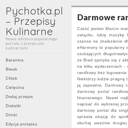
Pychotka.pl
Darmowe ran
– Przepisy
Kulinarne
Cześć jestem Marcin mam
związku, lubię muzykę 
Nowa odsłona popularnego
szanse na znalezienie d
portalu z przepisami
eHarmony to popularny i
kulinarnymi
szukających długotrwałyc
Main
Skip
Baranina
że Brad spotyka się z ak
menu
to
na kilku wydarzeniach - 
Biwak
content
randkowy bez logowania j
Chleb
Niektórzy ludzie pragną t
ją zapewnia. Darmowy cz
Cielęcina
darmowy portal randkow
Dodaj przepis
finansowego. Nawet naj
napisać do wybranej prze
Dodatki
darmowy portal dla sing
Drinki
sprawia okazję do spot
słuchaj uważnie drugiej
Edycja przepisu