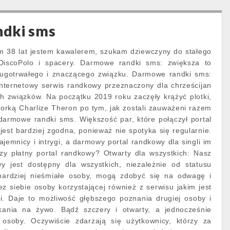
dki sms
 38 lat jestem kawalerem, szukam dziewczyny do stałego
DiscoPolo i spacery. Darmowe randki sms: zwiększa to
ługotrwałego i znaczącego związku. Darmowe randki sms:
nternetowy serwis randkowy przeznaczony dla chrześcijan
h związków. Na początku 2019 roku zaczęły krążyć plotki,
torką Charlize Theron po tym, jak zostali zauważeni razem
darmowe randki sms. Większość par, które połączył portal
est bardziej zgodna, ponieważ nie spotyka się regularnie.
ajemnicy i intrygi, a darmowy portal randkowy dla singli im
y płatny portal randkowy? Otwarty dla wszystkich: Nasz
y jest dostępny dla wszystkich, niezależnie od statusu
bardziej nieśmiałe osoby, mogą zdobyć się na odwagę i
z siebie osoby korzystającej również z serwisu jakim jest
li. Daje to możliwość głębszego poznania drugiej osoby i
kania na żywo. Bądź szczery i otwarty, a jednocześnie
 osoby. Oczywiście zdarzają się użytkownicy, którzy za