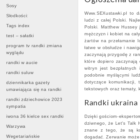
Sosy
Www.SEXustawki.pl to d
Słodkości:
ludzi z całej Polski. Naj
Tags index
Polski. Matthew Hussey
mężczyzn i kobiet na cał
test – sałatki
żartów na przełamanie 
program tv randki zmiana
łatwe w obsłudze i nawig
wyglądu
zaczynają przygodę z ran
które dopiero zaczynają 
randki w aucie
witryn jest bezpłatnyc
randki suluw
podobnie myślącymi ludź
dotyczące komunikacji, 
dziennikarka gazety
tekstowych oraz tematy,
umawiająca się na randki
randki zdziechowice 2023
Randki ukraina
sympatia
iwona 36 kielce sex randki
Dzięki gościom-eksperto
dziwnego, że Let's Talk 
Warzywa
znane z tego, że są ko
Wegetariańskie
dogadać. Zerwanie może b