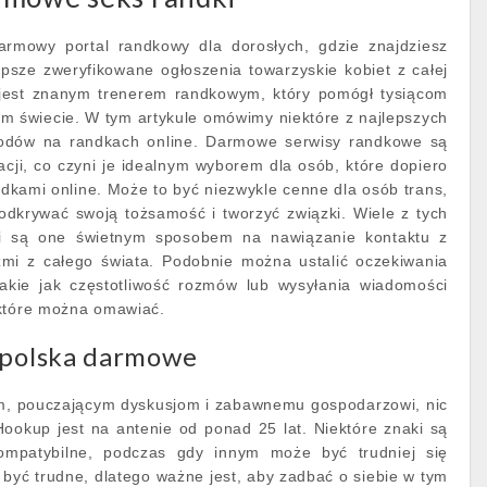
armowy portal randkowy dla dorosłych, gdzie znajdziesz
lepsze zweryfikowane ogłoszenia towarzyskie kobiet z całej
 jest znanym trenerem randkowym, który pomógł tysiącom
ym świecie. W tym artykule omówimy niektóre z najlepszych
lodów na randkach online. Darmowe serwisy randkowe są
acji, co czyni je idealnym wyborem dla osób, które dopiero
dkami online. Może to być niezwykle cenne dla osób trans,
odkrywać swoją tożsamość i tworzyć związki. Wiele z tych
h i są one świetnym sposobem na nawiązanie kontaktu z
mi z całego świata. Podobnie można ustalić oczekiwania
takie jak częstotliwość rozmów lub wysyłania wiadomości
 które można omawiać.
 polska darmowe
m, pouczającym dyskusjom i zabawnemu gospodarzowi, nic
Hookup jest na antenie od ponad 25 lat. Niektóre znaki są
mpatybilne, podczas gdy innym może być trudniej się
yć trudne, dlatego ważne jest, aby zadbać o siebie w tym