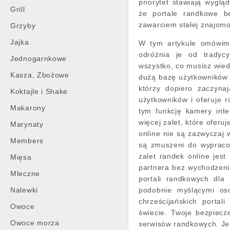
priorytet stawiają wyglą
Grill
że portale randkowe b
zawarciem stałej znajomo
Grzyby
Jajka
W tym artykule omówimy
odróżnia je od tradyc
Jednogarnkowe
wszystko, co musisz wied
Kasza, Zbożowe
dużą bazę użytkowników i 
którzy dopiero zaczyna
Koktajle i Shake
użytkowników i oferuje 
Makarony
tym funkcję kamery int
więcej zalet, które oferu
Marynaty
online nie są zazwyczaj 
Members
są zmuszeni do wypraco
zalet randek online jest
Mięsa
partnera bez wychodzenia
Mleczne
portali randkowych dla
Nalewki
podobnie myślącymi oso
chrześcijańskich porta
Owoce
świecie. Twoje bezpiecz
Owoce morza
serwisów randkowych. Jeś