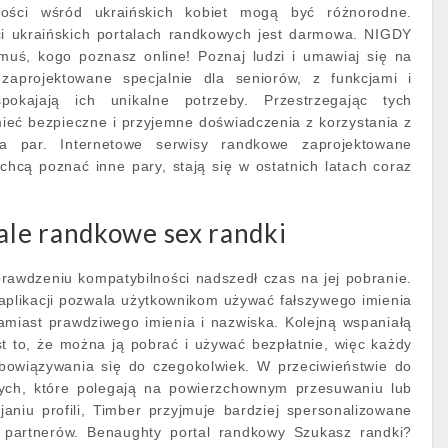
ości wśród ukraińskich kobiet mogą być różnorodne.
ci ukraińskich portalach randkowych jest darmowa. NIGDY
omuś, kogo poznasz online! Poznaj ludzi i umawiaj się na
 zaprojektowane specjalnie dla seniorów, z funkcjami i
pokajają ich unikalne potrzeby. Przestrzegając tych
eć bezpieczne i przyjemne doświadczenia z korzystania z
a par. Internetowe serwisy randkowe zaprojektowane
 chcą poznać inne pary, stają się w ostatnich latach coraz
le randkowe sex randki
sprawdzeniu kompatybilności nadszedł czas na jej pobranie.
 aplikacji pozwala użytkownikom używać fałszywego imienia
amiast prawdziwego imienia i nazwiska. Kolejną wspaniałą
est to, że można ją pobrać i używać bezpłatnie, więc każdy
owiązywania się do czegokolwiek. W przeciwieństwie do
wych, które polegają na powierzchownym przesuwaniu lub
aniu profili, Timber przyjmuje bardziej spersonalizowane
a partnerów. Benaughty portal randkowy Szukasz randki?