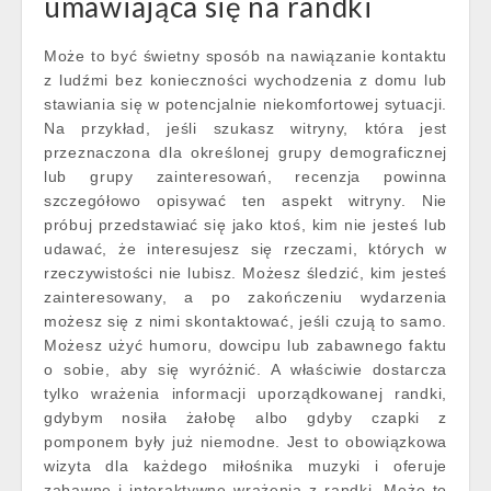
umawiająca się na randki
Może to być świetny sposób na nawiązanie kontaktu
z ludźmi bez konieczności wychodzenia z domu lub
stawiania się w potencjalnie niekomfortowej sytuacji.
Na przykład, jeśli szukasz witryny, która jest
przeznaczona dla określonej grupy demograficznej
lub grupy zainteresowań, recenzja powinna
szczegółowo opisywać ten aspekt witryny. Nie
próbuj przedstawiać się jako ktoś, kim nie jesteś lub
udawać, że interesujesz się rzeczami, których w
rzeczywistości nie lubisz. Możesz śledzić, kim jesteś
zainteresowany, a po zakończeniu wydarzenia
możesz się z nimi skontaktować, jeśli czują to samo.
Możesz użyć humoru, dowcipu lub zabawnego faktu
o sobie, aby się wyróżnić. A właściwie dostarcza
tylko wrażenia informacji uporządkowanej randki,
gdybym nosiła żałobę albo gdyby czapki z
pomponem były już niemodne. Jest to obowiązkowa
wizyta dla każdego miłośnika muzyki i oferuje
zabawne i interaktywne wrażenia z randki. Może to