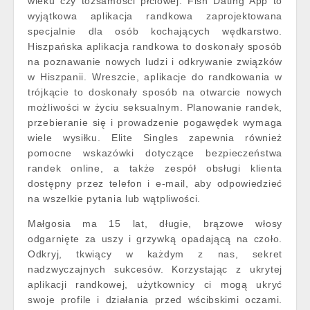
wieku czy tożsamości płciowej. Fish Dating App to
wyjątkowa aplikacja randkowa zaprojektowana
specjalnie dla osób kochających wędkarstwo.
Hiszpańska aplikacja randkowa to doskonały sposób
na poznawanie nowych ludzi i odkrywanie związków
w Hiszpanii. Wreszcie, aplikacje do randkowania w
trójkącie to doskonały sposób na otwarcie nowych
możliwości w życiu seksualnym. Planowanie randek,
przebieranie się i prowadzenie pogawędek wymaga
wiele wysiłku. Elite Singles zapewnia również
pomocne wskazówki dotyczące bezpieczeństwa
randek online, a także zespół obsługi klienta
dostępny przez telefon i e-mail, aby odpowiedzieć
na wszelkie pytania lub wątpliwości.
Małgosia ma 15 lat, długie, brązowe włosy
odgarnięte za uszy i grzywką opadającą na czoło.
Odkryj, tkwiący w każdym z nas, sekret
nadzwyczajnych sukcesów. Korzystając z ukrytej
aplikacji randkowej, użytkownicy ci mogą ukryć
swoje profile i działania przed wścibskimi oczami.