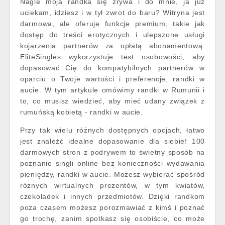
Nagle moja randka się zrywa i do mnie, ja już
uciekam, idziesz i w tył zwrot do baru? Witryna jest
darmowa, ale oferuje funkcje premium, takie jak
dostęp do treści erotycznych i ulepszone usługi
kojarzenia partnerów za opłatą abonamentową.
EliteSingles wykorzystuje test osobowości, aby
dopasować Cię do kompatybilnych partnerów w
oparciu o Twoje wartości i preferencje, randki w
aucie. W tym artykule omówimy randki w Rumunii i
to, co musisz wiedzieć, aby mieć udany związek z
rumuńską kobietą - randki w aucie.
Przy tak wielu różnych dostępnych opcjach, łatwo
jest znaleźć idealne dopasowanie dla siebie! 100
darmowych stron z podrywem to świetny sposób na
poznanie singli online bez konieczności wydawania
pieniędzy, randki w aucie. Możesz wybierać spośród
różnych wirtualnych prezentów, w tym kwiatów,
czekoladek i innych przedmiotów. Dzięki randkom
poza czasem możesz porozmawiać z kimś i poznać
go trochę, zanim spotkasz się osobiście, co może