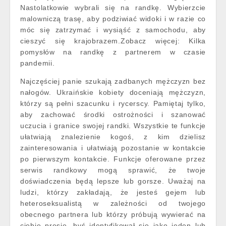
Nastolatkowie wybrali się na randkę. Wybierzcie
malowniczą trasę, aby podziwiać widoki i w razie co
móc się zatrzymać i wysiąść z samochodu, aby
cieszyć się krajobrazem.Zobacz więcej: Kilka
pomysłów na randkę z partnerem w czasie
pandemii.
Najczęściej panie szukają zadbanych mężczyzn bez
nałogów. Ukraińskie kobiety doceniają mężczyzn,
którzy są pełni szacunku i rycerscy. Pamiętaj tylko,
aby zachować środki ostrożności i szanować
uczucia i granice swojej randki. Wszystkie te funkcje
ułatwiają znalezienie kogoś, z kim dzielisz
zainteresowania i ułatwiają pozostanie w kontakcie
po pierwszym kontakcie. Funkcje oferowane przez
serwis randkowy mogą sprawić, że twoje
doświadczenia będą lepsze lub gorsze. Uważaj na
ludzi, którzy zakładają, że jesteś gejem lub
heteroseksualistą w zależności od twojego
obecnego partnera lub którzy próbują wywierać na
ciebie presję, byś identyfikował się jako jeden lub