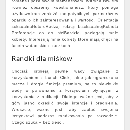
romansu poza swoim małżeństwem. Witryna zawiera
również obszerny kwestionariusz, który pomaga
użytkownikom znaleźć kompatybilnych partnerów w
oparciu o ich zainteresowania i wartości. Orientacja
seksualnaHeteroRodzaj relacji biseksualnejKobieta
Preferencje co do płciBardziej pociągają mnie
kobiety. Interesują mnie kobiety które mają chęci na
faceta w damskich ciuszkach.
Randki dla miśkow
Chociaż istnieją pewne wady związane z
korzystaniem z Lunch Click, takie jak ograniczone
mecze i drogie funkcje premium, są to niewielkie
wady w porównaniu z korzyściami płynącymi z
korzystania z aplikacji. Dlatego ważne jest, aby z
góry jasno określić swoje intencje i pragnienia.
Wreszcie, ważne jest, aby zaufać swojemu
instynktowi podczas randkowania po rozwodzie.
Czego szuka – bez treści.