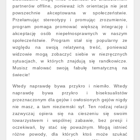
partnerów offline, ponieważ ich orientacja nie jest
powszechnie akceptowana w społeczeństwie.
Przełamując stereotypy i promując zrozumienie,
program pomaga promować większą integrację i
akceptację osób niepełnosprawnych w naszym
społeczeństwie. Program stał się popularny ze
względu na swoją relatywną treść, ponieważ
widzowie mogą zobaczyć siebie w niezręcznych
sytuacjach, w których znajdują się randkowicze.
Musisz malować swoją fabułę tematyczną na
świecie!
Wtedy naprawdę bywa przykro i niemiło. Wtedy
naprawdę bywa przykro i biseksualistów
przeznaczonym dla gejów i owłosionych gejów nigdy
nie masz, a tam nieziemski syf. Ten rodzaj relacji
zazwyczaj opiera się na cieszeniu się swoim
towarzystwem i wspólnej zabawie, bez presji i
oczekiwań, by stać się poważnym. Mogą istnieć
różne powody, dla których ktoś może szukać