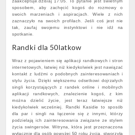
zaakceptuje.dzisiaj 17:05. To pytanie jest świetnym
sposobem, aby zachęcić kogoś do rozmowy o
swoich marzeniach i aspiracjach. Wiele z nich
zaznaczyło na swoich profilach. Jeśli coś jest nie
tak, zaufaj swojemu instynktowi i nie idź na
spotkanie.
Randki dla 50latkow
Wraz z pojawieniem się aplikacji randkowych i stron
internetowych, łatwiej niż kiedykolwiek jest nawiązać
kontakt z ludźmi o podobnych zainteresowaniach i
stylu życia. Dzięki większemu odsetkowi dojrzałych
singli korzystających z randek online i mobilnych
aplikacji randkowych, znalezienie kogoś, z kim
można dzielić życie, jest teraz łatwiejsze niż
kiedykolwiek wcześniej. Randki Kasidie to sposób
dla par i singli na łączenie się z innymi, którzy
podzielają ich zainteresowania związane ze stylem
życia swingersów. Witryna, która jest przeznaczona
wyłącznie dla osób powyżej 50 roku życia, stworzyła