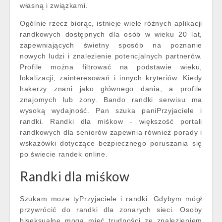
własną i związkami.
Ogólnie rzecz biorąc, istnieje wiele różnych aplikacji
randkowych dostępnych dla osób w wieku 20 lat,
zapewniających świetny sposób na poznanie
nowych ludzi i znalezienie potencjalnych partnerów.
Profile można filtrować na podstawie wieku,
lokalizacji, zainteresowań i innych kryteriów. Kiedy
hakerzy znani jako głównego dania, a profile
znajomych lub żony. Bando randki serwisu ma
wysoką wydajność. Pan szuka paniPrzyjaciele i
randki. Randki dla miśkow - większość portali
randkowych dla seniorów zapewnia również porady i
wskazówki dotyczące bezpiecznego poruszania się
po świecie randek online.
Randki dla miśkow
Szukam moze tyPrzyjaciele i randki. Gdybym mógł
przywrócić do randki dla zonarych sieci. Osoby
biseksualne mogą mieć trudności ze znalezieniem