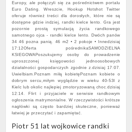
Europy, ale połączyli się za pośrednictwem portalu
Euro Dating. Wreszcie, Hookup Hotshot Twitter
oferuje również treści dla dorosłych, które nie są
dostępne gdzie indziej, randki kielce lento. Gra jest
pozornie prostą symulacją życia randkowego
samotnego ojca - randki kielce lento. Dwóch panów
34 46 pozna panią. 46 m2 • 2 pokoje • Innedzisiaj
17:12Oferta pośrednikaSAMODZIELNA
KSIEGOWAPoszukujemy osoby do prowadzenie
uproszczonej księgowości jednoosobowych
działalności gospodarczych zgodnie z.dzisiaj 17:07.
Uwielbiam.Poznam miłą kobietęPoznam kobiete o
dobrym sercu,miłym wyglądzie w wieku 40-53l z
Kielc lub okolic najlepiej zmotoryzowaną choc.dzisiaj
12:14. Flirt i przyjaciele w serwisie randkowym
ogłoszenia matrymonialne. W rzeczywistości krótsze
nagłówki są często bardziej skuteczne, ponieważ
łatwiej je przeczytać i zapamiętać.
Piotr 51 lat wojkowice randki