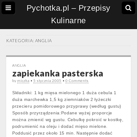
Pychotka.pl – Przepisy
Kulinarne
KATEGORIA:
ANGLIA
ANGLIA
zapiekanka pasterska
by
miczka
•
5 stycznia 2005
•
0 Comments
Składniki: 1 kg mięsa mielonego 1 duża cebula 1
duża marchewka 1,5 kg ziemniaków 2 łyżeczki
przecieru pomidorowego przyprawy (według gustu)
Sposób przyrządzenia:Podane wyżej proporcje
można zmienić wg gustu. Cebulkę pokroić w kostkę,
podrumienić na oleju i dodać mięso mielone.
Poddusić przez około 15 min. Następnie dodać