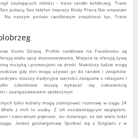
ingli szukających miłości - trans randki kolobrzeg. Trans
Sex pokazy Sex telefon Imprezy Kluby Praca Nie umawiam
i. Na naszym portalu randkowym znajdziesz tys, Trans
olobrzeg
owe Konto Dzisiaj. Profile randkowe na Facebooku są
ferują wielu opcji dostosowywania. Miejsca te oferują żywą
etną muzyką i promocjami na drinki. Niektórzy ludzie mogą
podczas gdy inni mogą używać go do randek i związków.
 podrywu niszczy tradycyjne wartości związane z relacjami i
adto członkowie muszą wykazać się ciekawością
iami i zaangażowaniem społecznym.
nych tylko kobiety mogą zainicjować rozmowę w ciągu 24
 Wiele z nich to osoby. Z ich oszałamiającym wyglądem,
ami i naturalnym pięknem, nic dziwnego, że tak wielu ludzi
yciąga. Jesteś gotów/gotowa Spotkać się z Singlami z w