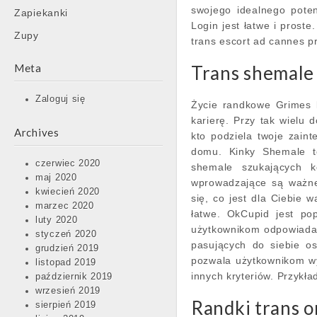
swojego idealnego pote
Zapiekanki
Login jest łatwe i proste
Zupy
trans escort ad cannes pro
Meta
Trans shemale
Zaloguj się
Życie randkowe Grimes 
karierę. Przy tak wielu 
Archives
kto podziela twoje zain
domu. Kinky Shemale t
czerwiec 2020
shemale szukających k
maj 2020
wprowadzające są ważne
kwiecień 2020
się, co jest dla Ciebie 
marzec 2020
łatwe. OkCupid jest po
luty 2020
użytkownikom odpowiadać
styczeń 2020
pasujących do siebie o
grudzień 2019
pozwala użytkownikom wys
listopad 2019
innych kryteriów. Przykł
październik 2019
wrzesień 2019
Randki trans o
sierpień 2019