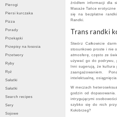
źródłem informacji dla s
Pierogi
Masaże Tańce erotyczne 
Piersi kurczaka
się na bezpłatne randk
Randki.
Pizza
Trans randki k
Porady
Przekąski
Stwórz Całkowicie darm
Przepisy na łososia
stosunkowo proste i nie o
Przetwory
atmosferę, często ze świ
używać go do podrywu, 
Ryby
Inni sugerują, że kultura
Ryż
zaangażowaniem. Pon
intelektualną, osiągnięc
Sałatki
W meczach heteroseksual
Sałatki
godzin od dopasowania.
Search recipes
intrygującymi osobowości
szybko się do nich prz
Sery
Kołobrzeg?
Sojowe