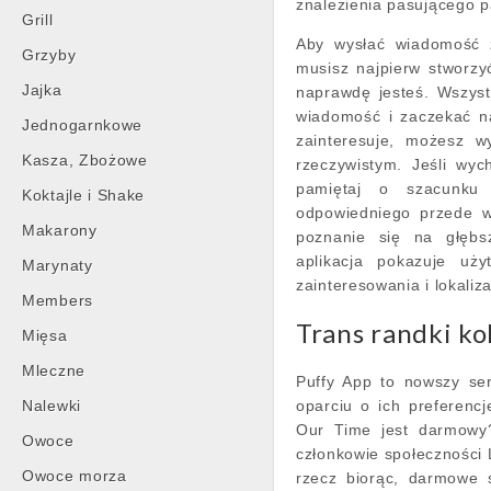
znalezienia pasującego p
Grill
Aby wysłać wiadomość 
Grzyby
musisz najpierw stworz
Jajka
naprawdę jesteś. Wszyst
wiadomość i zaczekać na
Jednogarnkowe
zainteresuje, możesz 
Kasza, Zbożowe
rzeczywistym. Jeśli wy
pamiętaj o szacunku
Koktajle i Shake
odpowiedniego przede w
Makarony
poznanie się na głębs
aplikacja pokazuje uż
Marynaty
zainteresowania i lokaliza
Members
Trans randki ko
Mięsa
Mleczne
Puffy App to nowszy ser
Nalewki
oparciu o ich preferenc
Our Time jest darmowy?
Owoce
członkowie społeczności 
Owoce morza
rzecz biorąc, darmowe 