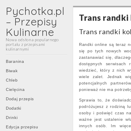
Pychotka.pl
Trans randki
– Przepisy
Kulinarne
Trans randki ko
Nowa odsłona popularnego
portalu z przepisami
Randki online są teraz 
kulinarnymi
się po tych nowych wod
zastanawiać się, dlaczeg
Main
Skip
Baranina
dostępnych serwisach 
menu
to
wiedzieć, który z nich 
Biwak
content
wiele zalet. Jednak wi
Chleb
potencjalnych partneró
Cielęcina
ponieważ nie ma potrzeby
Dodaj przepis
Sprawia to, że doświadc
podróżujesz z rodziną l
Dodatki
osoby i poświęć czas na
Drinki
ważne jest ustalenie w
innych osób. Im więce
Edycja przepisu