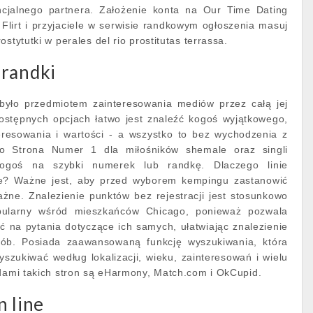
ncjalnego partnera. Założenie konta na Our Time Dating
. Flirt i przyjaciele w serwisie randkowym ogłoszenia masuj
stytutki w perales del rio prostitutas terrassa.
 randki
było przedmiotem zainteresowania mediów przez całą jej
dostępnych opcjach łatwo jest znaleźć kogoś wyjątkowego,
teresowania i wartości - a wszystko to bez wychodzenia z
o Strona Numer 1 dla miłośników shemale oraz singli
ogoś na szybki numerek lub randkę. Dlaczego linie
? Ważne jest, aby przed wyborem kempingu zastanowić
ważne. Znalezienie punktów bez rejestracji jest stosunkowo
pularny wśród mieszkańców Chicago, ponieważ pozwala
 na pytania dotyczące ich samych, ułatwiając znalezienie
sób. Posiada zaawansowaną funkcję wyszukiwania, która
zukiwać według lokalizacji, wieku, zainteresowań i wielu
adami takich stron są eHarmony, Match.com i OkCupid.
n line