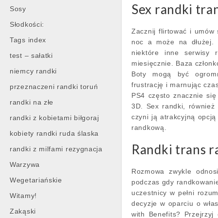
Sex randki tra
Sosy
Słodkości:
Zacznij flirtować i umó
Tags index
noc a może na dłużej. 
niektóre inne serwisy
test – sałatki
miesięcznie. Baza członk
niemcy randki
Boty mogą być ogromn
frustrację i marnując cza
przeznaczeni randki toruń
PS4 często znacznie się r
randki na złe
3D. Sex randki, również 
czyni ją atrakcyjną opcją
randki z kobietami biłgoraj
randkową.
kobiety randki ruda ślaska
Randki trans r
randki z milfami rezygnacja
Warzywa
Rozmowa zwykle odnosi 
Wegetariańskie
podczas gdy randkowanie
uczestnicy w pełni rozu
Witamy!
decyzje w oparciu o włas
Zakąski
with Benefits? Przejrzyj