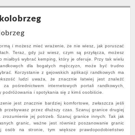
 kolobrzeg
lobrzeg
normą i możesz mieć wrażenie, że nie wiesz, jak poruszać
ach. Teraz, gdy już wiesz, czym są przyłącza, możesz
o miałbyś wybrać kemping, który je oferuje. Przy tak wielu
randkowych dla bogatych mężczyzn, może być trudno
wybrać. Korzystanie z gejowskich aplikacji randkowych ma
ększość ludzi uważa, że znacznie łatwiej jest znaleźć
w za pośrednictwem internetowych portali randkowych,
 podróżowania i spotykania się z kimś osobiście.
zenie jest znacznie bardziej komfortowe, zwłaszcza jeśli
ub przebywasz przez dłuższy czas. Szanuj granice drugiej
 zrozumienie jej potrzeb. Szanuj granice innych: Tak jak
łasnych granic, ważne jest również poszanowanie granic
j osób na stronie, tym większe prawdopodobieństwo