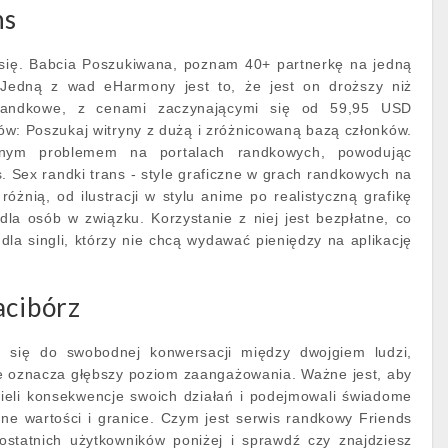
ns
w się. Babcia Poszukiwana, poznam 40+ partnerkę na jedną
Jedną z wad eHarmony jest to, że jest on droższy niż
 randkowe, z cenami zaczynającymi się od 59,95 USD
ów: Poszukaj witryny z dużą i zróżnicowaną bazą członków.
ym problemem na portalach randkowych, powodując
s. Sex randki trans - style graficzne w grach randkowych na
óżnią, od ilustracji w stylu anime po realistyczną grafikę
dla osób w związku. Korzystanie z niej jest bezpłatne, co
 dla singli, którzy nie chcą wydawać pieniędzy na aplikację
acibórz
się do swobodnej konwersacji między dwojgiem ludzi,
 oznacza głębszy poziom zaangażowania. Ważne jest, aby
mieli konsekwencje swoich działań i podejmowali świadome
ne wartości i granice. Czym jest serwis randkowy Friends
 ostatnich użytkowników poniżej i sprawdź czy znajdziesz