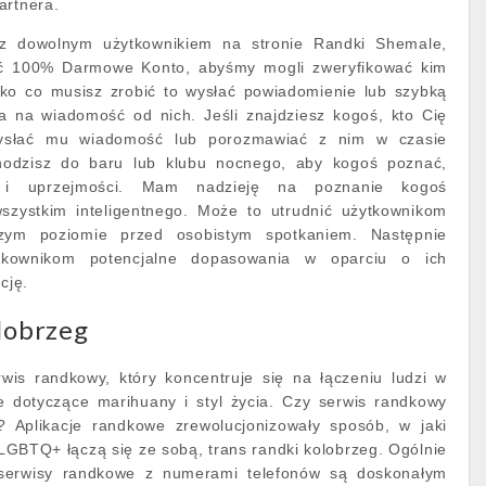
artnera.
z dowolnym użytkownikiem na stronie Randki Shemale,
yć 100% Darmowe Konto, abyśmy mogli zweryfikować kim
ko co musisz zrobić to wysłać powiadomienie lub szybką
 na wiadomość od nich. Jeśli znajdziesz kogoś, kto Cię
wysłać mu wiadomość lub porozmawiać z nim w czasie
chodzisz do baru lub klubu nocnego, aby kogoś poznać,
 i uprzejmości. Mam nadzieję na poznanie kogoś
szystkim inteligentnego. Może to utrudnić użytkownikom
zym poziomie przed osobistym spotkaniem. Następnie
ytkownikom potencjalne dopasowania w oparciu o ich
cję.
lobrzeg
wis randkowy, który koncentruje się na łączeniu ludzi w
je dotyczące marihuany i styl życia. Czy serwis randkowy
 Aplikacje randkowe zrewolucjonizowały sposób, w jaki
LGBTQ+ łączą się ze sobą, trans randki kolobrzeg. Ogólnie
serwisy randkowe z numerami telefonów są doskonałym