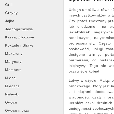
Grill
Usługa umożliwia również
Grzyby
innych użytkowników, a t
Jajka
Czy jesteś zmęczony prze
lub chodzeniem na prz
Jednogarnkowe
jakiekolwiek negatywn
Kasza, Zbożowe
randkowych, natychmias
profesjonalisty. Częst
Koktajle i Shake
osobowości, usługi swa
Makarony
dostępne na innych porta
partnerami, od haitańs
Marynaty
inicjatywy. Tego nie w
Members
oczywiście kobiet.
Mięsa
Łatwy w użyciu: Mając og
Mleczne
randkowego, który jest ł
z funkcjami dostosowa
Nalewki
wiadomości, czaty i for
Owoce
uczniów szkół średnic
umiejętności społecznyc
Owoce morza