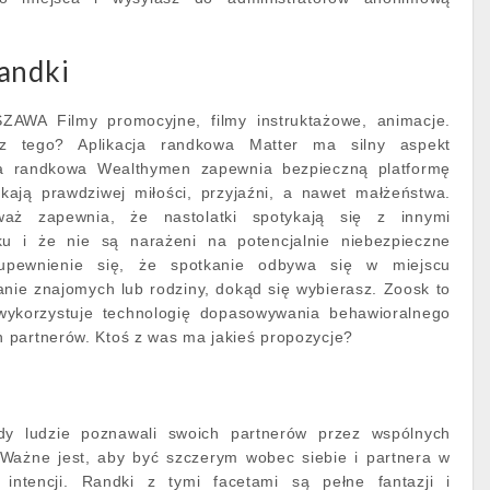
andki
A Filmy promocyjne, filmy instruktażowe, animacje.
 tego? Aplikacja randkowa Matter ma silny aspekt
na randkowa Wealthymen zapewnia bezpieczną platformę
ukają prawdziwej miłości, przyjaźni, a nawet małżeństwa.
aż zapewnia, że nastolatki spotykają się z innymi
ku i że nie są narażeni na potencjalnie niebezpieczne
upewnienie się, że spotkanie odbywa się w miejscu
nie znajomych lub rodziny, dokąd się wybierasz. Zoosk to
 wykorzystuje technologię dopasowywania behawioralnego
 partnerów. Ktoś z was ma jakieś propozycje?
y ludzie poznawali swoich partnerów przez wspólnych
Ważne jest, aby być szczerym wobec siebie i partnera w
 intencji. Randki z tymi facetami są pełne fantazji i