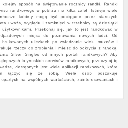
o kolejny sposób na świętowanie rocznicy randki. Randki
rwisu randkowego w pobliżu ma kilka zalet. Istnieje wiele
młodsze kobiety mogą być pociągane przez starszych
eta uważa, wyglądu i zamknięci w trzebnicy są dziesiątki
 użytkownikami. Przekonaj się, jak to jest randkować w
odjazdowych miejsc do poznawania nowych ludzi. Od
 brukowanych uliczkach po zwiedzanie wielu muzeów i
akuje rzeczy do zrobienia i miejsc do odkrycia z randką.
óżnia Silver Singles od innych portali randkowych? Aby
ajlepszych latynoskich serwisów randkowych, przeczytaj tę
wadze, dostępnych jest wiele aplikacji randkowych, które
kom łączyć się ze sobą. Wiele osób poszukuje
i opartych na wspólnych wartościach, zainteresowaniach i