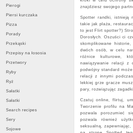
kroki w celu ochrony s
Pierogi
znajdziesz swojego partn
Piersi kurczaka
Spotter randki, istniej
takie jak plaża, restaura
Pizza
to jest Flirt spotter?) St
Porady
Dorosłych. Oszuści ci cz
Przekąski
skomplikowane historie
dwóch osób, w celu nawi
Przepisy na łososia
różnice kulturowe, k
Przetwory
nawiązywanie relacji z
podwójny standard może
Ryby
relacji z innymi podcza
Ryż
lekkiej grze gracze mus
pary, rozwiązując zagadki
Sałatki
Czatuj online, flirtuj, 
Sałatki
Tworzenie profilu na M
Search recipes
pozwala porozumieć się
Sery
pozwala również użytk
seksualną, zapewniając,
Sojowe
na stronę Spotted teg