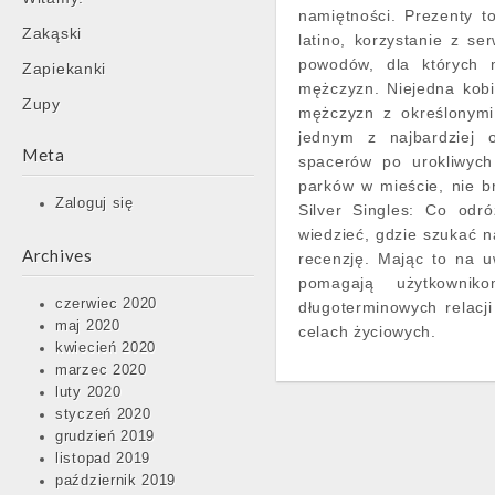
namiętności. Prezenty t
Zakąski
latino, korzystanie z se
powodów, dla których 
Zapiekanki
mężczyzn. Niejedna kobi
Zupy
mężczyzn z określonymi
jednym z najbardziej 
Meta
spacerów po urokliwych
parków w mieście, nie br
Zaloguj się
Silver Singles: Co odr
wiedzieć, gdzie szukać n
Archives
recenzję. Mając to na u
pomagają użytkowni
czerwiec 2020
długoterminowych relacj
maj 2020
celach życiowych.
kwiecień 2020
marzec 2020
luty 2020
styczeń 2020
grudzień 2019
listopad 2019
październik 2019