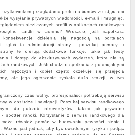
 użytkownikom przeglądanie profili i albumów ze zdjęciami
akże wysyłanie prywatnych wiadomości, e-maili i mrugnięć.
glądaniem niezliczonych profili w aplikacjach randkowych
eciętne randki w ciemno? Wreszcie, jeśli napotkasz
e konsekwencje dzielenia się nagością na portalach
t zgłoś to administracji strony i poszukaj pomocy u
o strony te oferują dodatkowe funkcje, takie jak testy
tania i dostęp do ekskluzywnych wydarzeń, które nie są
lach randkowych. Jeśli chodzi o spotkania z potencjalnymi
kich mężczyzn i kobiet często oczekuje się przejęcia
iemy, ale jego ogłoszenie zyskało dużo reakcji, w tym
raniczony czas wolny, profesjonaliści potrzebują serwisu
atwy w obsłudze i nawigacji. Poszukaj serwisu randkowego
nymi do potrzeb introwertyków, takimi jak prywatne
a - spotter randki. Korzystanie z serwisu randkowego dla
h może również pomóc w budowaniu pewności siebie i
h. Ważne jest jednak, aby być świadomym ryzyka i podjąć