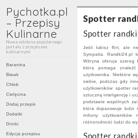
Pychotka.pl
Spotter rand
– Przepisy
Kulinarne
Spotter randki
Nowa odsłona popularnego
portalu z przepisami
Jeśli lubisz flirt, al
kulinarnymi
Sympatia. Randki24.pl 
Witryna oferuje szereg
Main
Skip
Baranina
która pomaga znaleźć
menu
to
Biwak
użytkownika. Niektóre w
content
siebie, podczas gdy inn
Chleb
użytkowników: spotter ran
Cielęcina
sztuczną inteligencję i
podstawie wspólnych zai
Dodaj przepis
która dopasowuje ludzi 
Dodatki
miliony użytkowników 
różnorodność ludzi do wy
Drinki
Spotter randki
Edycja przepisu