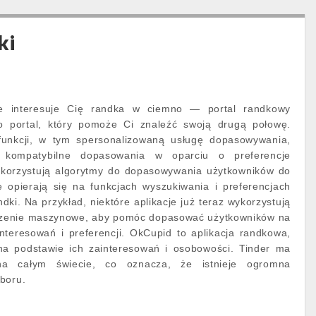
ki
e nie interesuje Cię randka w ciemno — portal randkowy
to portal, który pomoże Ci znaleźć swoją drugą połowę.
 funkcji, w tym spersonalizowaną usługę dopasowywania,
 kompatybilne dopasowania w oparciu o preferencje
ykorzystują algorytmy do dopasowywania użytkowników do
e opierają się na funkcjach wyszukiwania i preferencjach
dki. Na przykład, niektóre aplikacje już teraz wykorzystują
 uczenie maszynowe, aby pomóc dopasować użytkowników na
nteresowań i preferencji. OkCupid to aplikacja randkowa,
na podstawie ich zainteresowań i osobowości. Tinder ma
na całym świecie, co oznacza, że istnieje ogromna
boru.