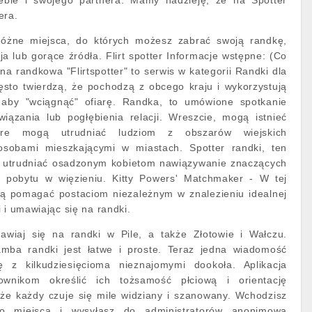
iebie i swojego partnera. Mamy nadzieję, że na Spotter
era.
ą różne miejsca, do których możesz zabrać swoją randkę,
cja lub gorące źródła. Flirt spotter Informacje wstępne: (Co
rona randkowa "Flirtspotter" to serwis w kategorii Randki dla
ęsto twierdzą, że pochodzą z obcego kraju i wykorzystują
, aby "wciągnąć" ofiarę. Randka, to umówione spotkanie
ązania lub pogłębienia relacji. Wreszcie, mogą istnieć
tóre mogą utrudniać ludziom z obszarów wiejskich
 osobami mieszkającymi w miastach. Spotter randki, ten
 utrudniać osadzonym kobietom nawiązywanie znaczących
s pobytu w więzieniu. Kitty Powers' Matchmaker - W tej
zą pomagać postaciom niezależnym w znalezieniu idealnej
 i umawiając się na randki.
umawiaj się na randki w Pile, a także Złotowie i Wałczu.
amba randki jest łatwe i proste. Teraz jedna wiadomość
 z kilkudziesięcioma nieznajomymi dookoła. Aplikacja
ownikom określić ich tożsamość płciową i orientację
 że każdy czuje się mile widziany i szanowany. Wchodzisz
o miejsca i wysyłasz do administratorów anonimową