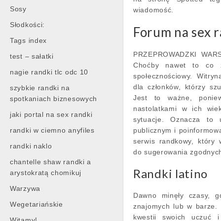
Sosy
wiadomość.
Słodkości:
Forum na sex r
Tags index
PRZEPROWADZKI WARSZAW
test – sałatki
Choćby nawet to co z
nagie randki tlc odc 10
społecznościowy. Witry
dla członków, którzy sz
szybkie randki na
Jest to ważne, poniew
spotkaniach biznesowych
nastolatkami w ich wie
jaki portal na sex randki
sytuacje. Oznacza to 
randki w ciemno anyfiles
publicznym i poinformowa
serwis randkowy, który
randki naklo
do sugerowania zgodnych
chantelle shaw randki a
Randki latino
arystokratą chomikuj
Warzywa
Dawno minęły czasy, gd
Wegetariańskie
znajomych lub w barze. 
kwestii swoich uczuć i
Witamy!