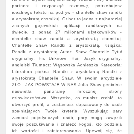
partnera i rozpocząć rozmowę, potrzebujesz
idealnego tekstu na podryw - chantelle shaw randki
a arystokratą chomikuj. Grindr to jedna z najbardziej
znanych gejowskich aplikacji randkowych na
świecie, z ponad 27 milionami użytkowników -
chantelle shaw randki a arystokratą chomikuj.
Chantelle Shaw Randki z arystokratą. Książka:
Randki z arystokratą Autor: Shaw Chantelle Tytuł
oryginalny: His Unknown Heir Język oryginalny:
angielski Tłumacz: Wąsowska Agnieszka Kategoria:
Literatura piękna. Randki z arystokratą Randki z
arystokratą Chantelle Shaw. W swoim arcydziele
ZŁO –JAK POWSTAJE W NAS Julia Shaw genialnie
naświetla panoramę mrocznej strony
człowieczeństwa. Wszystko, co musisz zrobić, to
utworzyć profil, a zostaniesz dopasowany do osób
spełniających Twoje kryteria. Wyszukując pary
zamiast pojedynczych osób, pary mogą zawęzić
swoje poszukiwania i znaleźć kogoś, kto podziela
ich wartości i zainteresowania. Upewnij się, że