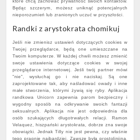
które chcą zachować prywatność swoich kontaktów.
Będąc szczerym, możesz uniknąć potencjalnych
nieporozumień lub zranionych uczuć w przyszłości.
Randki z arystokrata chomikuj
Jeśli nie zmienisz ustawień dotyczących cookies w
Twojej przeglądarce, będą one umieszczane na
Twoim komputerze. W każdej chwili możesz zmienić
swoje ustawienia dotyczące cookies w swojej
przeglądarce internetowej. Jeśli twój partner mówi
"nie", wysłuchaj go i nie naciskaj. Są one
zaprojektowane tak, aby naśladować owady i inne
małe stworzenia, którymi żywią się ryby. Aplikacja
randkowa Unicorn zapewnia parom bezpieczny i
wygodny sposób na odkrywanie swoich fantazji
seksualnych. Aplikacja nie jest odpowiednia dla
osób szukających długotrwałych relacji. Ramon
Velaquez, hiszpański arystokrata, dobrze zna swoje
obowiązki. Jednak Tilly nie jest pewna, czy właśnie
tego pragnie najbardziej. Zawsze była prostolinijna,