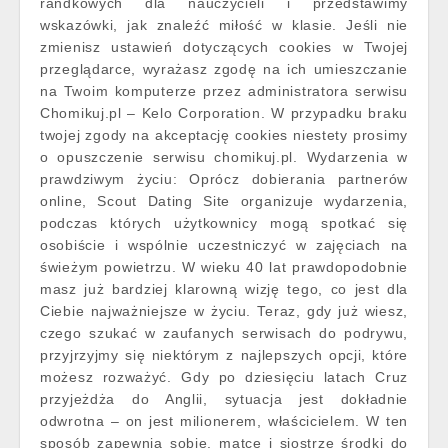
randkowych dla nauczycieli i przedstawimy
wskazówki, jak znaleźć miłość w klasie. Jeśli nie
zmienisz ustawień dotyczących cookies w Twojej
przeglądarce, wyrażasz zgodę na ich umieszczanie
na Twoim komputerze przez administratora serwisu
Chomikuj.pl – Kelo Corporation. W przypadku braku
twojej zgody na akceptację cookies niestety prosimy
o opuszczenie serwisu chomikuj.pl. Wydarzenia w
prawdziwym życiu: Oprócz dobierania partnerów
online, Scout Dating Site organizuje wydarzenia,
podczas których użytkownicy mogą spotkać się
osobiście i wspólnie uczestniczyć w zajęciach na
świeżym powietrzu. W wieku 40 lat prawdopodobnie
masz już bardziej klarowną wizję tego, co jest dla
Ciebie najważniejsze w życiu. Teraz, gdy już wiesz,
czego szukać w zaufanych serwisach do podrywu,
przyjrzyjmy się niektórym z najlepszych opcji, które
możesz rozważyć. Gdy po dziesięciu latach Cruz
przyjeżdża do Anglii, sytuacja jest dokładnie
odwrotna – on jest milionerem, właścicielem. W ten
sposób zapewnia sobie, matce i siostrze środki do