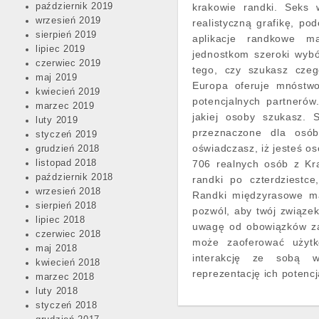
październik 2019
krakowie randki. Seks 
wrzesień 2019
realistyczną grafikę, p
sierpień 2019
aplikacje randkowe m
lipiec 2019
jednostkom szeroki wybór
czerwiec 2019
tego, czy szukasz czeg
maj 2019
Europa oferuje mnóstwo
kwiecień 2019
potencjalnych partnerów
marzec 2019
jakiej osoby szukasz. 
luty 2019
przeznaczone dla osób
styczeń 2019
oświadczasz, iż jesteś os
grudzień 2018
listopad 2018
706 realnych osób z K
październik 2018
randki po czterdziestce
wrzesień 2018
Randki międzyrasowe maj
sierpień 2018
pozwól, aby twój związe
lipiec 2018
uwagę od obowiązków z
czerwiec 2018
może zaoferować użytk
maj 2018
interakcję ze sobą w
kwiecień 2018
reprezentację ich potenc
marzec 2018
luty 2018
styczeń 2018