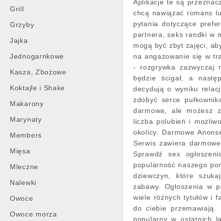
Aplikacje te są przezna
Grill
chcą nawiązać romans l
pytania dotyczące prefer
Grzyby
partnera, seks randki w m
Jajka
mogą być zbyt zajęci, ab
Jednogarnkowe
na angażowanie się w tr
- rozgrywka zazwyczaj 
Kasza, Zbożowe
będzie ścigał, a nastę
Koktajle i Shake
decydują o wyniku relac
zdobyć serce pułkownika
Makarony
darmowa, ale możesz za
Marynaty
liczba polubień i możliw
okolicy. Darmowe Anonse 
Members
Serwis zawiera darmowe 
Mięsa
Sprawdź sex ogłoszenia
popularność naszego por
Mleczne
dziewczyn, które szuka
Nalewki
zabawy. Ogłoszenia w po
wiele różnych tytułów i f
Owoce
do ciebie przemawiają. 
Owoce morza
popularny w ostatnich l