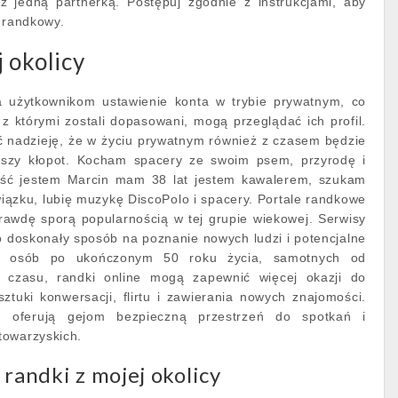
z jedną partnerką. Postępuj zgodnie z instrukcjami, aby
l randkowy.
 okolicy
a użytkownikom ustawienie konta w trybie prywatnym, co
 z którymi zostali dopasowani, mogą przeglądać ich profil.
ć nadzieję, że w życiu prywatnym również z czasem będzie
ejszy kłopot. Kocham spacery ze swoim psem, przyrodę i
ześć jestem Marcin mam 38 lat jestem kawalerem, szukam
iązku, lubię muzykę DiscoPolo i spacery. Portale randkowe
rawdę sporą popularnością w tej grupie wiekowej. Serwisy
 doskonały sposób na poznanie nowych ludzi i potencjalne
Dla osób po ukończonym 50 roku życia, samotnych od
 czasu, randki online mogą zapewnić więcej okazji do
tuki konwersacji, flirtu i zawierania nowych znajomości.
e oferują gejom bezpieczną przestrzeń do spotkań i
towarzyskich.
 randki z mojej okolicy