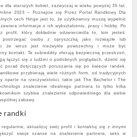
ine dla starszych kobiet, zazwyczaj w wieku powyżej 35 lat.
nline 2023 – Poznajcie się Przez Portal Randkowy Dla
alnych cech Hinge jest to, że użytkownicy muszą wypełnić
 zawiera informacje o ich wykształceniu, pracy i hobby. Po
rz profil, który dokładnie odzwierciedla to, kim jesteś.
 postrzegać osoby z opryszczką jako rozwiązłe lub
imo że wirus jest niezwykle powszechny i może być
ny kontakt. Te subreddity oferują bezpieczną przestrzeń,
ą łączyć się z ludźmi o podobnych poglądach, dzielić się
ać porad dotyczących poruszania się po świecie randek.
ndkowe przybierają wiele różnych form, od tradycyjnych
y oparte na rzeczywistości, takie jak The Bachelor i The
chnologii znalezienie idealnego partnera to tylko kilka
ytkownikom szybkie znalezienie odpowiedniego dla siebie
wspólnej zabawy.
e randki
egularnie, aktualizuj swój profil i kontaktuj się z innymi
ększyć swoje szanse na znalezienie partnera, seks w