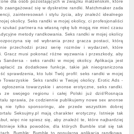
czone dla osób pozostających w związku małżeńskim, które
ub zaangażować się w dyskretne randki. Matchmaker zada
encji, zainteresowań i stylu życia, aby znaleźć idealnego
ojej okolicy. Seks randki w mojej okolicy, ci profesjonaliści
y szukać partnera na własną rękę lub mogą nie mieć czasu
adycyjne metody randkowania. Seks randki w mojej okolicy
rozpoczyna się od wybrania przez gracza postaci, którą
pnie przechodzi przez serię rozmów i wydarzeń, które
ji. Gracz musi pokonać różne wyzwania i przeszkody, aby
 Sandersa - seks randki w mojej okolicy. Aplikacja jest
płacić za dodatkowe funkcje, takie jak nieograniczona
ość sprawdzenia, kto lubi Twój profil: seks randki w mojej
Towarzyskie ️️ Seks randki w Twojej okolicy. Erotic Ads -
ogłoszenia towarzyskie i anonse erotyczne, seks randki.
 ze swojego regionu i całej Polski już dziś!Rosnąca
talu sprawia, że codziennie publikujemy nowe sex anonse
ją nie tylko sponsoringu, ale przede wszystkim dobrej
rtalu Seksujmy.pl mają charakter erotyczny. Istnieje tak
abuł, więc nie spiesz się, aby znaleźć te, które najbardziej
Istnieje kilka powodów, dla których Bumble stał się tak
atach. Bumble: Bumble to popularna aplikacja randkowa,