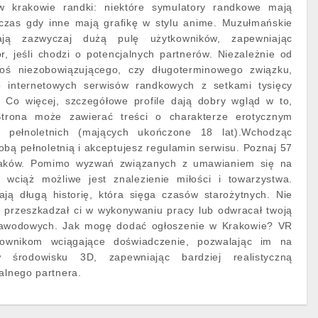
w krakowie randki: niektóre symulatory randkowe mają
odczas gdy inne mają grafikę w stylu anime. Muzułmańskie
ają zazwyczaj dużą pulę użytkowników, zapewniając
, jeśli chodzi o potencjalnych partnerów. Niezależnie od
oś niezobowiązującego, czy długoterminowego związku,
 internetowych serwisów randkowych z setkami tysięcy
. Co więcej, szczegółowe profile dają dobry wgląd w to,
Strona może zawierać treści o charakterze erotycznym
 pełnoletnich (mających ukończone 18 lat).Wchodząc
obą pełnoletnią i akceptujesz regulamin serwisu. Poznaj 57
raków. Pomimo wyzwań związanych z umawianiem się na
, wciąż możliwe jest znalezienie miłości i towarzystwa.
ą długą historię, która sięga czasów starożytnych. Nie
k przeszkadzał ci w wykonywaniu pracy lub odwracał twoją
awodowych. Jak mogę dodać ogłoszenie w Krakowie? VR
ownikom wciągające doświadczenie, pozwalając im na
 środowisku 3D, zapewniając bardziej realistyczną
jalnego partnera.