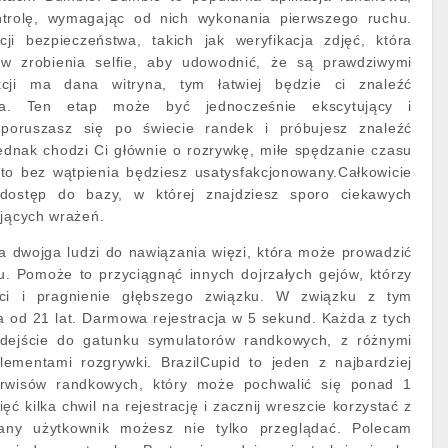
ntrolę, wymagając od nich wykonania pierwszego ruchu.
cji bezpieczeństwa, takich jak weryfikacja zdjęć, która
 zrobienia selfie, aby udowodnić, że są prawdziwymi
kcji ma dana witryna, tym łatwiej będzie ci znaleźć
era. Ten etap może być jednocześnie ekscytujący i
poruszasz się po świecie randek i próbujesz znaleźć
jednak chodzi Ci głównie o rozrywkę, miłe spędzanie czasu
 to bez wątpienia będziesz usatysfakcjonowany.Całkowicie
dostęp do bazy, w której znajdziesz sporo ciekawych
ających wrażeń.
la dwojga ludzi do nawiązania więzi, która może prowadzić
u. Pomoże to przyciągnąć innych dojrzałych gejów, którzy
ści i pragnienie głębszego związku. W związku z tym
na od 21 lat. Darmowa rejestracja w 5 sekund. Każda z tych
podejście do gatunku symulatorów randkowych, z różnymi
elementami rozgrywki. BrazilCupid to jeden z najbardziej
serwisów randkowych, który może pochwalić się ponad 1
ć kilka chwil na rejestrację i zacznij wreszcie korzystać z
wany użytkownik możesz nie tylko przeglądać. Polecam