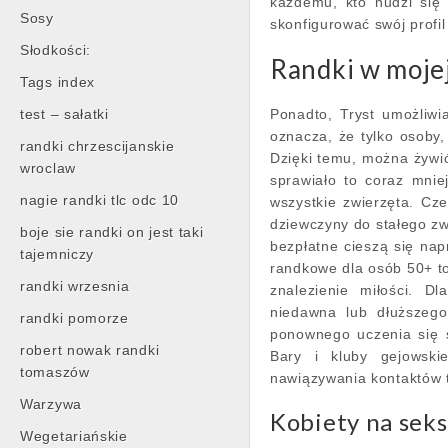
każdemu, kto nudzi się 
Sosy
skonfigurować swój profi
Słodkości:
Randki w mojej
Tags index
test – sałatki
Ponadto, Tryst umożliwi
oznacza, że tylko osoby,
randki chrzescijanskie
Dzięki temu, można żywi
wroclaw
sprawiało to coraz mni
nagie randki tlc odc 10
wszystkie zwierzęta. C
dziewczyny do stałego zw
boje sie randki on jest taki
bezpłatne cieszą się nap
tajemniczy
randkowe dla osób 50+ to
randki wrzesnia
znalezienie miłości. 
niedawna lub dłuższego
randki pomorze
ponownego uczenia się sz
robert nowak randki
Bary i kluby gejowski
tomaszów
nawiązywania kontaktów 
Warzywa
Kobiety na seks
Wegetariańskie