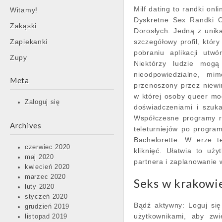
Milf dating to randki onl
Witamy!
Dyskretne Sex Randki O
Zakąski
Dorosłych. Jedną z unik
Zapiekanki
szczegółowy profil, który
pobraniu aplikacji utwó
Zupy
Niektórzy ludzie mogą
nieodpowiedzialne, m
Meta
przenoszony przez niewin
w której osoby queer mog
Zaloguj się
doświadczeniami i szuk
Współczesne programy ra
Archives
teleturniejów po program
Bachelorette. W erze te
czerwiec 2020
kliknięć. Ułatwia to uż
maj 2020
partnera i zaplanowanie 
kwiecień 2020
marzec 2020
Seks w krakowi
luty 2020
styczeń 2020
Bądź aktywny: Loguj się r
grudzień 2019
użytkownikami, aby zwi
listopad 2019