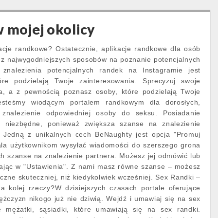
w mojej okolicy
cje randkowe? Ostatecznie, aplikacje randkowe dla osób
 z najwygodniejszych sposobów na poznanie potencjalnych
znalezienia potencjalnych randek na Instagramie jest
re podzielają Twoje zainteresowania. Sprecyzuj swoje
ia, a z pewnością poznasz osoby, które podzielają Twoje
esteśmy wiodącym portalem randkowym dla dorosłych,
 znalezienie odpowiedniej osoby do seksu. Posiadanie
st niezbędne, ponieważ zwiększa szanse na znalezienie
. Jedną z unikalnych cech BeNaughty jest opcja "Promuj
ala użytkownikom wysyłać wiadomości do szerszego grona
ch szanse na znalezienie partnera. Możesz jej odmówić lub
ikając w "Ustawienia". Z nami masz równe szanse – możesz
czne skuteczniej, niż kiedykolwiek wcześniej. Sex Randki –
 kolej rzeczy?W dzisiejszych czasach portale oferujące
mężczyzn nikogo już nie dziwią. Wejdź i umawiaj się na sex
e mężatki, sąsiadki, które umawiają się na sex randki.