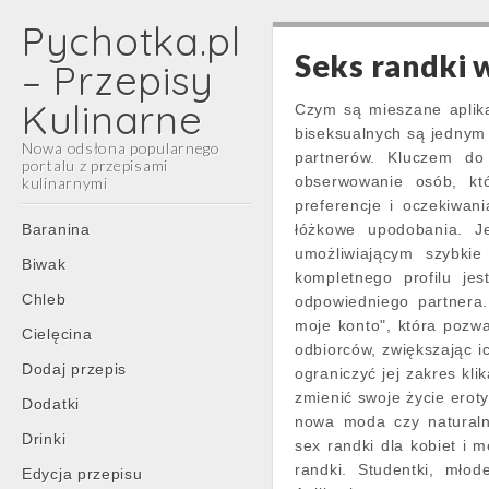
Pychotka.pl
Seks randki 
– Przepisy
Kulinarne
Czym są mieszane aplika
biseksualnych są jednym
Nowa odsłona popularnego
partnerów. Kluczem do 
portalu z przepisami
obserwowanie osób, któ
kulinarnymi
preferencje i oczekiwan
Main
Skip
Baranina
łóżkowe upodobania. J
menu
to
umożliwiającym szybkie
Biwak
content
kompletnego profilu je
Chleb
odpowiedniego partnera
moje konto", która pozw
Cielęcina
odbiorców, zwiększając i
Dodaj przepis
ograniczyć jej zakres kl
zmienić swoje życie eroty
Dodatki
nowa moda czy naturalna
Drinki
sex randki dla kobiet i 
randki. Studentki, młod
Edycja przepisu