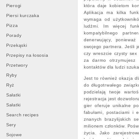
Pierogi
która daje kobietom ko
Aplikacja ma kilka funk
Piersi kurczaka
wymaga od użytkowników
Pizza
ludźmi. Im więcej fun
kompatybilnego partn
Porady
denerwujący, ponieważ 
Przekąski
swojego partnera. Jeśli 
czy wreszcie czysty sex
Przepisy na łososia
za darmo otrzymujesz 
Przetwory
kontaktów dla ludzi szuk
Ryby
Jest to również okazja d
Ryż
do długotrwałego związk
podzielają twoje warto
Sałatki
rejestracja jest dozwolo
Sałatki
gier oferuje unikalne 
fabułami, postaciami i 
Search recipes
znanych brazylijskich 
Sery
milionem członków. Poświę
życia. Jako zarejestro
Sojowe