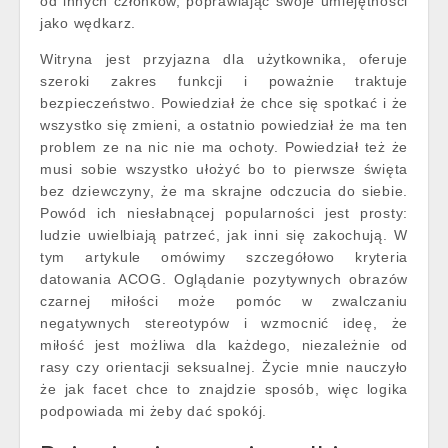
od innych członków, poprawiając swoje umiejętności
jako wędkarz.
Witryna jest przyjazna dla użytkownika, oferuje
szeroki zakres funkcji i poważnie traktuje
bezpieczeństwo. Powiedział że chce się spotkać i że
wszystko się zmieni, a ostatnio powiedział że ma ten
problem ze na nic nie ma ochoty. Powiedział też że
musi sobie wszystko ułożyć bo to pierwsze święta
bez dziewczyny, że ma skrajne odczucia do siebie.
Powód ich niesłabnącej popularności jest prosty:
ludzie uwielbiają patrzeć, jak inni się zakochują. W
tym artykule omówimy szczegółowo kryteria
datowania ACOG. Oglądanie pozytywnych obrazów
czarnej miłości może pomóc w zwalczaniu
negatywnych stereotypów i wzmocnić ideę, że
miłość jest możliwa dla każdego, niezależnie od
rasy czy orientacji seksualnej. Życie mnie nauczyło
że jak facet chce to znajdzie sposób, więc logika
podpowiada mi żeby dać spokój.