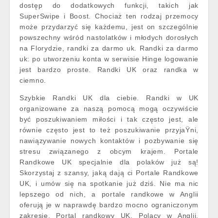
dostęp do dodatkowych funkcji, takich jak
SuperSwipe i Boost. Chociaż ten rodzaj przemocy
może przydarzyć się każdemu, jest on szczególnie
powszechny wśród nastolatków i młodych dorosłych
na Florydzie, randki za darmo uk. Randki za darmo
uk: po utworzeniu konta w serwisie Hinge logowanie
jest bardzo proste. Randki UK oraz randka w
ciemno.
Szybkie Randki UK dla ciebie. Randki w UK
organizowane za naszą pomocą mogą oczywiście
być poszukiwaniem miłości i tak często jest, ale
równie często jest to też poszukiwanie przyjaŸni,
nawiązywanie nowych kontaktów i pozbywanie się
stresu związanego z obcym krajem. Portale
Randkowe UK specjalnie dla polaków już są!
Skorzystaj z szansy, jaką dają ci Portale Randkowe
UK, i umów się na spotkanie już dziś. Nie ma nic
lepszego od nich, a portale randkowe w Anglii
oferują je w naprawdę bardzo mocno ograniczonym
zakresie. Portal randkowy UK, Polacy w Anglii.