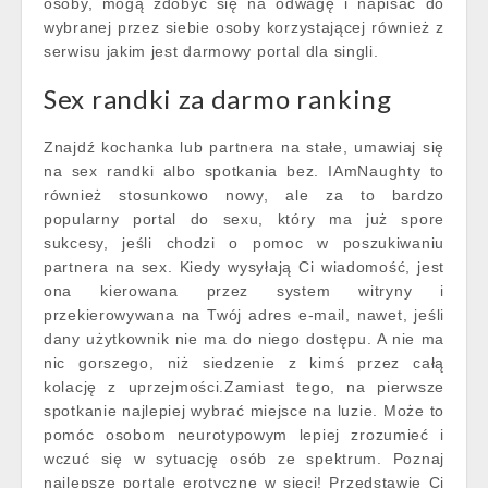
osoby, mogą zdobyć się na odwagę i napisać do
wybranej przez siebie osoby korzystającej również z
serwisu jakim jest darmowy portal dla singli.
Sex randki za darmo ranking
Znajdź kochanka lub partnera na stałe, umawiaj się
na sex randki albo spotkania bez. IAmNaughty to
również stosunkowo nowy, ale za to bardzo
popularny portal do sexu, który ma już spore
sukcesy, jeśli chodzi o pomoc w poszukiwaniu
partnera na sex. Kiedy wysyłają Ci wiadomość, jest
ona kierowana przez system witryny i
przekierowywana na Twój adres e-mail, nawet, jeśli
dany użytkownik nie ma do niego dostępu. A nie ma
nic gorszego, niż siedzenie z kimś przez całą
kolację z uprzejmości.Zamiast tego, na pierwsze
spotkanie najlepiej wybrać miejsce na luzie. Może to
pomóc osobom neurotypowym lepiej zrozumieć i
wczuć się w sytuację osób ze spektrum. Poznaj
najlepsze portale erotyczne w sieci! Przedstawię Ci