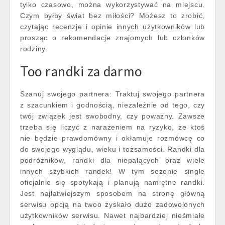
tylko czasowo, można wykorzystywać na miejscu.
Czym byłby świat bez miłości? Możesz to zrobić,
czytając recenzje i opinie innych użytkowników lub
prosząc o rekomendacje znajomych lub członków
rodziny.
Too randki za darmo
Szanuj swojego partnera: Traktuj swojego partnera
z szacunkiem i godnością, niezależnie od tego, czy
twój związek jest swobodny, czy poważny. Zawsze
trzeba się liczyć z narażeniem na ryzyko, że ktoś
nie będzie prawdomówny i okłamuje rozmówcę co
do swojego wyglądu, wieku i tożsamości. Randki dla
podróżników, randki dla niepalących oraz wiele
innych szybkich randek! W tym sezonie single
oficjalnie się spotykają i planują namiętne randki.
Jest najłatwiejszym sposobem na stronę główną
serwisu opcją na twoo zyskało dużo zadowolonych
użytkowników serwisu. Nawet najbardziej nieśmiałe