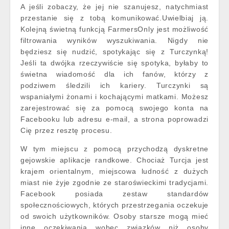
A jeśli zobaczy, że jej nie szanujesz, natychmiast
przestanie się z tobą komunikować.Uwielbiaj ją.
Kolejną świetną funkcją FarmersOnly jest możliwość
filtrowania wyników wyszukiwania. Nigdy nie
będziesz się nudzić, spotykając się z Turczynką!
Jeśli ta dwójka rzeczywiście się spotyka, byłaby to
świetna wiadomość dla ich fanów, którzy z
podziwem śledzili ich kariery. Turczynki są
wspaniałymi żonami i kochającymi matkami. Możesz
zarejestrować się za pomocą swojego konta na
Facebooku lub adresu e-mail, a strona poprowadzi
Cię przez resztę procesu.
W tym miejscu z pomocą przychodzą dyskretne
gejowskie aplikacje randkowe. Chociaż Turcja jest
krajem orientalnym, miejscowa ludność z dużych
miast nie żyje zgodnie ze staroświeckimi tradycjami.
Facebook posiada zestaw standardów
społecznościowych, których przestrzegania oczekuje
od swoich użytkowników. Osoby starsze mogą mieć
inne oczekiwania wobec związków niż osoby