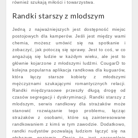
również szukają miłości i towarzystwa.
Randki starszy z mlodszym
Jedną z najważniejszych jest dostępność miejsc
postojowych dla kamperów. Jeśli jest między wami
chemia, możesz umówić się na spotkanie i
zobaczyć, jak potoczą się sprawy. Jest to coś, w co
angażują się ludzie w każdym wieku, ale jest to
głównie kojarzone z młodszymi ludźmi. CougarD to
kolejna popularna aplikacja randkowa dla kuguarów,
która łączy starsze kobiety z młodszymi
mężczyznami szukającymi romantycznych relacji.
Randki międzyrasowe przeszły długą drogę od
czasów segregacji i dyskryminacji. Randki starszy z
mlodszym, serwis randkowy dla strażaków może
stanowić rozwiązanie tego problemu, łącząc
strażaków z osobami, które są zainteresowane
randkowaniem z kimś w tym zawodzie. Dodatkowo,
randki nudystów pozwalają ludziom łączyć się na
głębszym poziomie. Opcja ta jest szczególnie