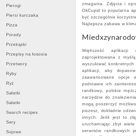
zmagania. Zdjęcia i op
Pierogi
OkCupid to popularna ap
Piersi kurczaka
być szczególnie korzystn
Najlepsza zabawa w klim
Pizza
Porady
Miedxzynarodo
Przekąski
Większość aplikacji
Przepisy na łososia
zaprojektowana z myślą
Przetwory
wyszukiwać konkretnych 
aplikacji, aby dopasow
Ryby
zaawansowane opcje wy
Ryż
podstawie ich zainteres
randkowy, polskie mężc
Sałatki
narzędzie do znalezieni
Sałatki
mogą poszerzyć możliwośc
piszesz, dokładnie odzwi
Search recipes
innych. Jeśli jest to z
Sery
uruchamiając zbyt wiel
serwisów randkowych j
Sojowe