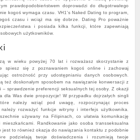
szym prawdopodobieństwem doprowadzi do długotrwałego
nie kogoś wymaga czasu. VH1's Naked Dating to program,
akiegoś czasu i wciąż ma się dobrze. Dating Pro poważnie
zpieczeństwa i posiada kilka funkcji, które zapewniają
osobowych użytkowników.
ki
rszą w wieku powyżej 70 lat i rozważasz skorzystanie z
ie spiesz się z poznawaniem kogoś online i zachowaj
ując ostrożność przy udostępnianiu danych osobowych.
są też doskonałym sposobem na nawiązanie konwersacji z
 – sprawdzenie preferencji seksualnych tej osoby. Z okazji
 dla Was dwie propozycje! W przypadku dojrzałych singli
 które należy wziąć pod uwagę, rozpoczynając proces
należy rozważyć funkcje witryny i interfejs użytkownika.
wszechnie używany na Filipinach, co ułatwia komunikację
i mieszkańcami. Randkowanie jako osoba transseksualna
jest to również okazja do nawiązania kontaktu z podobnie
re podzielają twoje doświadczenia i rozumieją twoje