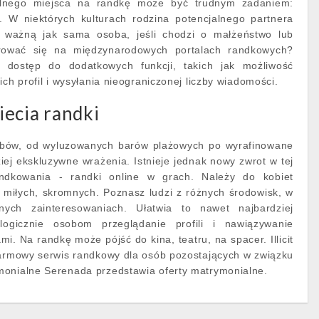
ealnego miejsca na randkę może być trudnym zadaniem:
 W niektórych kulturach rodzina potencjalnego partnera
 ważną jak sama osoba, jeśli chodzi o małżeństwo lub
trować się na międzynarodowych portalach randkowych?
ą dostęp do dodatkowych funkcji, takich jak możliwość
ich profil i wysyłania nieograniczonej liczby wiadomości.
ecia randki
klubów, od wyluzowanych barów plażowych po wyrafinowane
ziej ekskluzywne wrażenia. Istnieje jednak nowy zwrot w tej
andkowania - randki online w grach. Należy do kobiet
, miłych, skromnych. Poznasz ludzi z różnych środowisk, w
ych zainteresowaniach. Ułatwia to nawet najbardziej
ogicznie osobom przeglądanie profili i nawiązywanie
mi. Na randkę może pójść do kina, teatru, na spacer. Illicit
darmowy serwis randkowy dla osób pozostających w związku
monialne Serenada przedstawia oferty matrymonialne.