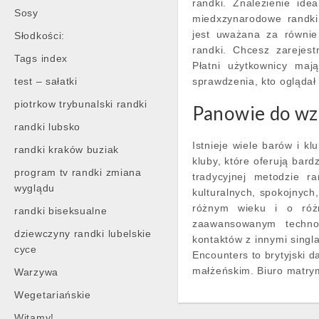
randki. Znalezienie id
Sosy
miedxzynarodowe randki.
jest uważana za równie
Słodkości:
randki. Chcesz zarejes
Tags index
Płatni użytkownicy maj
test – sałatki
sprawdzenia, kto oglądał 
piotrkow trybunalski randki
Panowie do wzi
randki lubsko
Istnieje wiele barów i 
randki kraków buziak
kluby, które oferują bard
program tv randki zmiana
tradycyjnej metodzie r
wyglądu
kulturalnych, spokojnych
różnym wieku i o różn
randki biseksualne
zaawansowanym technol
dziewczyny randki lubelskie
kontaktów z innymi singla
cyce
Encounters to brytyjski 
małżeńskim. Biuro matry
Warzywa
Wegetariańskie
Witamy!