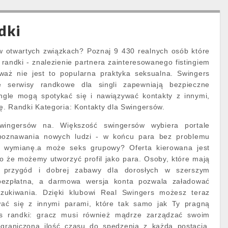
dki
 w otwartych związkach? Poznaj 9 430 realnych osób które
 randki - znalezienie partnera zainteresowanego fistingiem
waż nie jest to popularna praktyka seksualna. Swingers
ie serwisy randkowe dla singli zapewniają bezpieczne
ngle mogą spotykać się i nawiązywać kontakty z innymi,
rę. Randki Kategoria: Kontakty dla Swingersów.
swingersów na. Większość swingersów wybiera portale
poznawania nowych ludzi - w końcu para bez problemu
a wymianę.a może seks grupowy? Oferta kierowana jest
o że możemy utworzyć profil jako para. Osoby, które mają
ks przygód i dobrej zabawy dla dorosłych w szerszym
t bezpłatna, a darmowa wersja konta pozwala załadować
szukiwania. Dzięki klubowi Real Swingers możesz teraz
wać się z innymi parami, które tak samo jak Ty pragną
s randki: gracz musi również mądrze zarządzać swoim
raniczoną ilość czasu do spędzenia z każdą postacią.