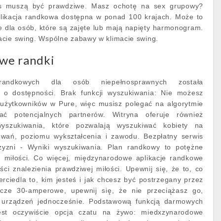
is muszą być prawdziwe. Masz ochotę na sex grupowy?
likacja randkowa dostępna w ponad 100 krajach. Może to
e dla osób, które są zajęte lub mają napięty harmonogram.
acie swing. Wspólne zabawy w klimacie swing.
we randki
 randkowych dla osób niepełnosprawnych została
 o dostępności. Brak funkcji wyszukiwania: Nie możesz
użytkowników w Pure, więc musisz polegać na algorytmie
ać potencjalnych partnerów. Witryna oferuje również
szukiwania, które pozwalają wyszukiwać kobiety na
owań, poziomu wykształcenia i zawodu. Bezpłatny serwis
zyzni - Wyniki wyszukiwania. Plan randkowy to potężne
a miłości. Co więcej, międzynarodowe aplikacje randkowe
i znalezienia prawdziwej miłości. Upewnij się, że to, co
erciedla to, kim jesteś i jak chcesz być postrzegany przez
łącze 30-amperowe, upewnij się, że nie przeciążasz go,
e urządzeń jednocześnie. Podstawową funkcją darmowych
est oczywiście opcja czatu na żywo: miedxzynarodowe