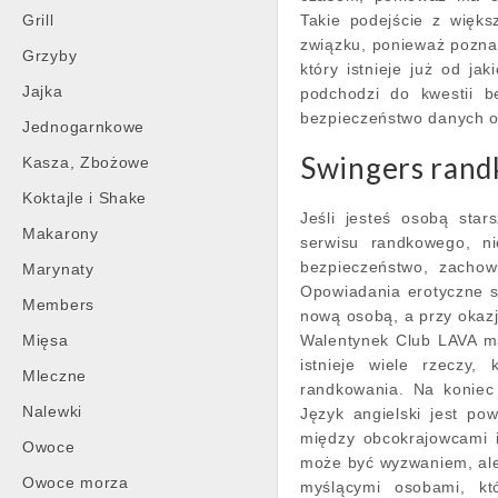
Grill
Takie podejście z więk
związku, ponieważ pozna
Grzyby
który istnieje już od j
Jajka
podchodzi do kwestii be
bezpieczeństwo danych 
Jednogarnkowe
Swingers rand
Kasza, Zbożowe
Koktajle i Shake
Jeśli jesteś osobą sta
Makarony
serwisu randkowego, n
bezpieczeństwo, zachow
Marynaty
Opowiadania erotyczne 
Members
nową osobą, a przy okazji
Mięsa
Walentynek Club LAVA ma
istnieje wiele rzeczy,
Mleczne
randkowania. Na koniec 
Nalewki
Język angielski jest po
między obcokrajowcami 
Owoce
może być wyzwaniem, ale 
Owoce morza
myślącymi osobami, któ