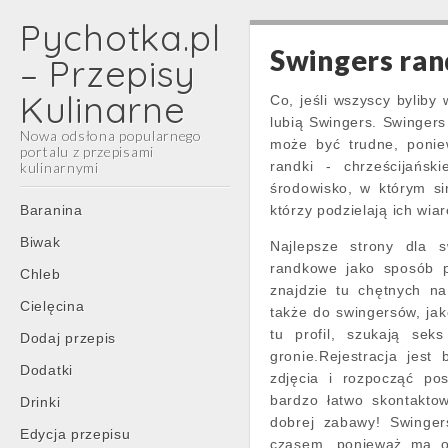
Pychotka.pl
Swingers ran
– Przepisy
Kulinarne
Co, jeśli wszyscy byliby
lubią Swingers. Swingers
Nowa odsłona popularnego
może być trudne, ponie
portalu z przepisami
randki - chrześcijańsk
kulinarnymi
środowisko, w którym si
Main
Skip
Baranina
którzy podzielają ich wia
menu
to
Biwak
Najlepsze strony dla 
content
randkowe jako sposób 
Chleb
znajdzie tu chętnych n
Cielęcina
także do swingersów, jak
tu profil, szukają se
Dodaj przepis
gronie.Rejestracja jes
Dodatki
zdjęcia i rozpocząć po
bardzo łatwo skontakto
Drinki
dobrej zabawy! Swinger
Edycja przepisu
czasem, ponieważ ma og