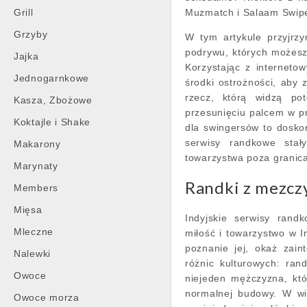
Grill
Muzmatch i Salaam Swipe
Grzyby
W tym artykule przyjrzy
podrywu, których możesz
Jajka
Korzystając z interneto
Jednogarnkowe
środki ostrożności, aby 
rzecz, którą widzą po
Kasza, Zbożowe
przesunięciu palcem w pr
Koktajle i Shake
dla swingersów to dosk
serwisy randkowe stał
Makarony
towarzystwa poza granic
Marynaty
Randki z mezcz
Members
Mięsa
Indyjskie serwisy rand
Mleczne
miłość i towarzystwo w 
poznanie jej, okaż zain
Nalewki
różnic kulturowych: ra
Owoce
niejeden mężczyzna, któ
normalnej budowy. W wię
Owoce morza