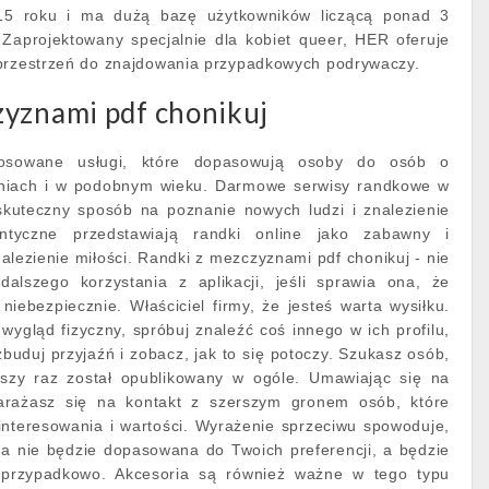
2015 roku i ma dużą bazę użytkowników liczącą ponad 3
 Zaprojektowany specjalnie dla kobiet queer, HER oferuje
 przestrzeń do znajdowania przypadkowych podrywaczy.
zyznami pdf chonikuj
tosowane usługi, które dopasowują osoby do osób o
niach i w podobnym wieku. Darmowe serwisy randkowe w
 skuteczny sposób na poznanie nowych ludzi i znalezienie
ntyczne przedstawiają randki online jako zabawny i
alezienie miłości. Randki z mezczyznami pdf chonikuj - nie
alszego korzystania z aplikacji, jeśli sprawia ona, że
niebezpiecznie. Właściciel firmy, że jesteś warta wysiłku.
ygląd fizyczny, spróbuj znaleźć coś innego w ich profilu,
buduj przyjaźń i zobacz, jak to się potoczy. Szukasz osób,
wszy raz został opublikowany w ogóle. Umawiając się na
arażasz się na kontakt z szerszym gronem osób, które
interesowania i wartości. Wyrażenie sprzeciwu spowoduje,
ma nie będzie dopasowana do Twoich preferencji, a będzie
 przypadkowo. Akcesoria są również ważne w tego typu