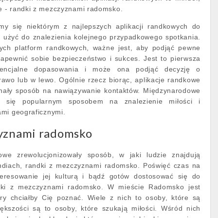
 - randki z mezczyznami radomsko.
my się niektórym z najlepszych aplikacji randkowych do
 użyć do znalezienia kolejnego przypadkowego spotkania.
wych platform randkowych, ważne jest, aby podjąć pewne
zapewnić sobie bezpieczeństwo i sukces. Jest to pierwsza
tencjalne dopasowania i może ona podjąć decyzję o
awo lub w lewo. Ogólnie rzecz biorąc, aplikacje randkowe
onały sposób na nawiązywanie kontaktów. Międzynarodowe
y się popularnym sposobem na znalezienie miłości i
ami geograficznymi.
yznami radomsko
kowe zrewolucjonizowały sposób, w jaki ludzie znajdują
Indiach, randki z mezczyznami radomsko. Poświęć czas na
teresowanie jej kulturą i bądź gotów dostosować się do
ndki z mezczyznami radomsko. W mieście Radomsko jest
ry chciałby Cię poznać. Wiele z nich to osoby, które są
kszości są to osoby, które szukają miłości. Wśród nich