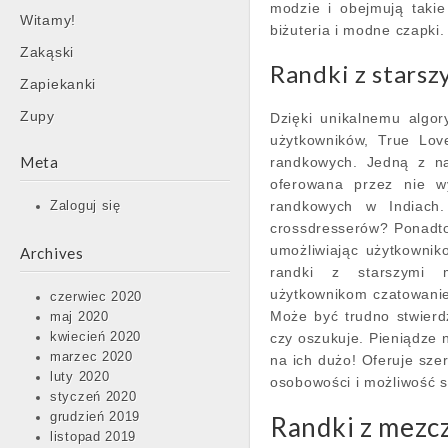
modzie i obejmują takie
Witamy!
biżuteria i modne czapki.
Zakąski
Randki z stars
Zapiekanki
Zupy
Dzięki unikalnemu algor
użytkowników, True Love
Meta
randkowych. Jedną z naj
oferowana przez nie wy
randkowych w Indiach.
Zaloguj się
crossdresserów? Ponadto w
umożliwiając użytkownik
Archives
randki z starszymi m
użytkownikom czatowanie
czerwiec 2020
Może być trudno stwierd
maj 2020
kwiecień 2020
czy oszukuje. Pieniądze n
marzec 2020
na ich dużo! Oferuje sze
luty 2020
osobowości i możliwość sp
styczeń 2020
grudzień 2019
Randki z mezc
listopad 2019