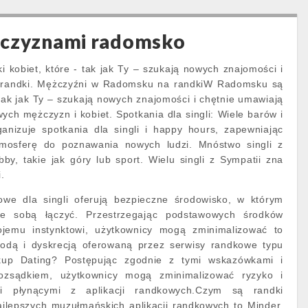
zczyznami radomsko
 kobiet, które - tak jak Ty – szukają nowych znajomości i
a randki. Mężczyźni w Radomsku na randkiW Radomsku są
 tak jak Ty – szukają nowych znajomości i chętnie umawiają
ych mężczyzn i kobiet. Spotkania dla singli: Wiele barów i
ganizuje spotkania dla singli i happy hours, zapewniając
osferę do poznawania nowych ludzi. Mnóstwo singli z
y, takie jak góry lub sport. Wielu singli z Sympatii zna
i.
owe dla singli oferują bezpieczne środowisko, w którym
e sobą łączyć. Przestrzegając podstawowych środków
wojemu instynktowi, użytkownicy mogą zminimalizować to
godą i dyskrecją oferowaną przez serwisy randkowe typu
kup Dating? Postępując zgodnie z tymi wskazówkami i
ozsądkiem, użytkownicy mogą zminimalizować ryzyko i
mi płynącymi z aplikacji randkowych.Czym są randki
ajlepszych muzułmańskich aplikacji randkowych to Minder,