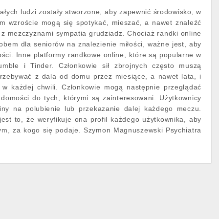
ałych ludzi zostały stworzone, aby zapewnić środowisko, w
m wzroście mogą się spotykać, mieszać, a nawet znaleźć
 z mezczyznami sympatia grudziadz. Chociaż randki online
bem dla seniorów na znalezienie miłości, ważne jest, aby
ści. Inne platformy randkowe online, które są popularne w
umble i Tinder. Członkowie sił zbrojnych często muszą
przebywać z dala od domu przez miesiące, a nawet lata, i
 w każdej chwili. Członkowie mogą następnie przeglądać
iadomości do tych, którymi są zainteresowani. Użytkownicy
iny na polubienie lub przekazanie dalej każdego meczu.
jest to, że weryfikuje ona profil każdego użytkownika, aby
 tym, za kogo się podaje. Szymon Magnuszewski Psychiatra