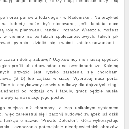
zukają single blondyni, którzy mają niebieskie oczy i są
 pań oraz panów z łódzkiego - w Radomsku . Na przykład
e na kobietę może być stosowane, jeśli kobieta chce
ną rolę w planowaniu randek i rozmów. Wreszcie, możesz
k w ciemno na portalach społecznościowych, takich jak
wać pytania, dzielić się swoimi zainteresowaniami i
ie czasu i dobrą zabawę? Użytkownicy nie muszą spędzać
ugich profili lub odpowiadaniu na kwestionariusze. Kolejną
cnych przygód jest ryzyko zarażenia się chorobami
ciową (STD) lub zajścia w ciążę. Wypróbuj nasz portal
urTime to dedykowany serwis randkowy dla dojrzałych singli
ależności od rodzaju gry i fabuły, gracz będzie musiał
e wpłyną na relacje jego postaci.
go miejsca niż eharmony, z jego unikalnym systemem
 więc zarejestruj się i zacznij budować związek już dziś!
ż funkcję o nazwie "Private Detector", która wykorzystuje
wania i oznaczania potencjalnie nieodpowiednich obrazów.