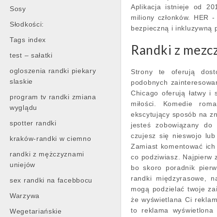
Aplikacja istnieje od 
Sosy
miliony członków. HER -
Słodkości:
bezpieczną i inkluzywną
Tags index
Randki z mezc
test – sałatki
ogloszenia randki piekary
Strony te oferują dos
slaskie
podobnych zainteresowa
Chicago oferują łatwy i
program tv randki zmiana
miłości. Komedie roma
wyglądu
ekscytujący sposób na zn
spotter randki
jesteś zobowiązany do d
czujesz się nieswojo lub 
kraków-randki w ciemno
Zamiast komentować ich w
randki z mężczyznami
co podziwiasz. Najpierw z
uniejów
bo skoro poradnik pier
randki międzyrasowe, n
sex randki na facebbocu
mogą podzielać twoje za
Warzywa
że wyświetlana Ci rekla
to reklama wyświetlona
Wegetariańskie