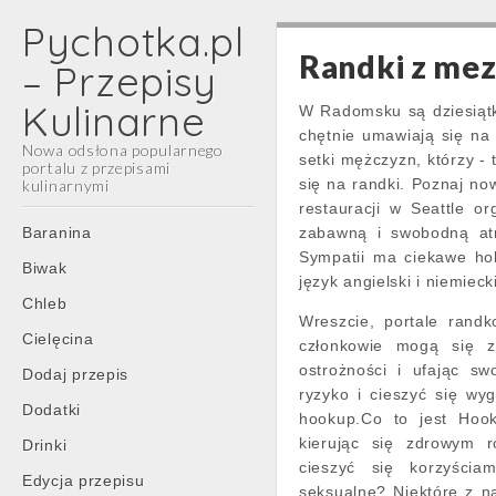
Pychotka.pl
Randki z me
– Przepisy
Kulinarne
W Radomsku są dziesiątki
chętnie umawiają się n
Nowa odsłona popularnego
setki mężczyzn, którzy -
portalu z przepisami
się na randki. Poznaj now
kulinarnymi
restauracji w Seattle or
Main
Skip
Baranina
zabawną i swobodną atm
menu
to
Sympatii ma ciekawe hobb
Biwak
content
język angielski i niemieck
Chleb
Wreszcie, portale randk
Cielęcina
członkowie mogą się z
ostrożności i ufając s
Dodaj przepis
ryzyko i cieszyć się wy
Dodatki
hookup.Co to jest Hoo
kierując się zdrowym r
Drinki
cieszyć się korzyścia
Edycja przepisu
seksualne? Niektóre z n