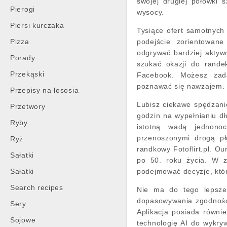
swojej drugiej połówki s
Pierogi
wysocy.
Piersi kurczaka
Tysiące ofert samotnych
Pizza
podejście zorientowan
odgrywać bardziej aktyw
Porady
szukać okazji do rande
Przekąski
Facebook. Możesz zada
poznawać się nawzajem.
Przepisy na łososia
Lubisz ciekawe spędzan
Przetwory
godzin na wypełnianiu dł
Ryby
istotną wadą jednono
przenoszonymi drogą pł
Ryż
randkowy Fotoflirt.pl. O
Sałatki
po 50. roku życia. W z
Sałatki
podejmować decyzje, któr
Search recipes
Nie ma do tego lepsze
dopasowywania zgodności,
Sery
Aplikacja posiada równie
Sojowe
technologię AI do wykry