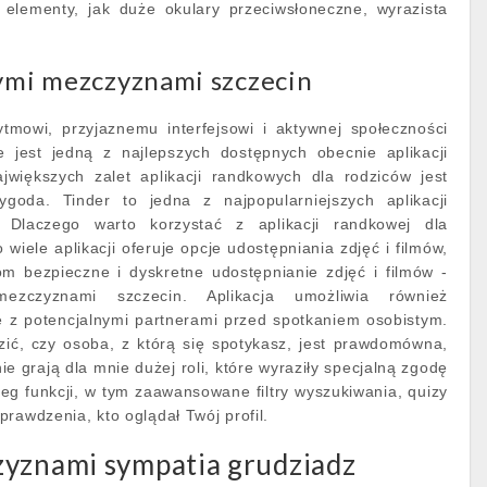
 elementy, jak duże okulary przeciwsłoneczne, wyrazista
zymi mezczyznami szczecin
ytmowi, przyjaznemu interfejsowi i aktywnej społeczności
 jest jedną z najlepszych dostępnych obecnie aplikacji
większych zalet aplikacji randkowych dla rodziców jest
goda. Tinder to jedna z najpopularniejszych aplikacji
 Dlaczego warto korzystać z aplikacji randkowej dla
iele aplikacji oferuje opcje udostępniania zdjęć i filmów,
om bezpieczne i dyskretne udostępnianie zdjęć i filmów -
ezczyznami szczecin. Aplikacja umożliwia również
 z potencjalnymi partnerami przed spotkaniem osobistym.
zić, czy osoba, z którą się spotykasz, jest prawdomówna,
ie grają dla mnie dużej roli, które wyraziły specjalną zgodę
reg funkcji, w tym zaawansowane filtry wyszukiwania, quizy
rawdzenia, kto oglądał Twój profil.
zyznami sympatia grudziadz