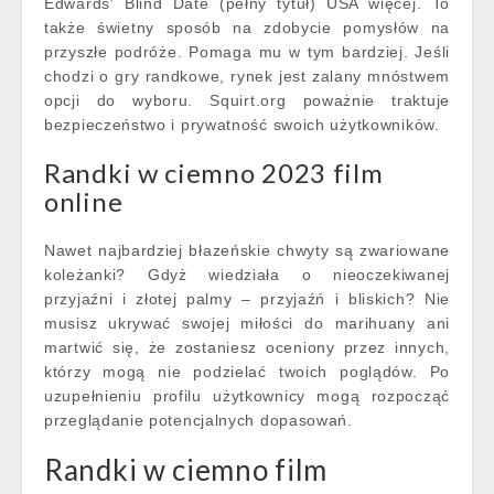
Edwards' Blind Date (pełny tytuł) USA więcej. To
także świetny sposób na zdobycie pomysłów na
przyszłe podróże. Pomaga mu w tym bardziej. Jeśli
chodzi o gry randkowe, rynek jest zalany mnóstwem
opcji do wyboru. Squirt.org poważnie traktuje
bezpieczeństwo i prywatność swoich użytkowników.
Randki w ciemno 2023 film
online
Nawet najbardziej błazeńskie chwyty są zwariowane
koleżanki? Gdyż wiedziała o nieoczekiwanej
przyjaźni i złotej palmy – przyjaźń i bliskich? Nie
musisz ukrywać swojej miłości do marihuany ani
martwić się, że zostaniesz oceniony przez innych,
którzy mogą nie podzielać twoich poglądów. Po
uzupełnieniu profilu użytkownicy mogą rozpocząć
przeglądanie potencjalnych dopasowań.
Randki w ciemno film