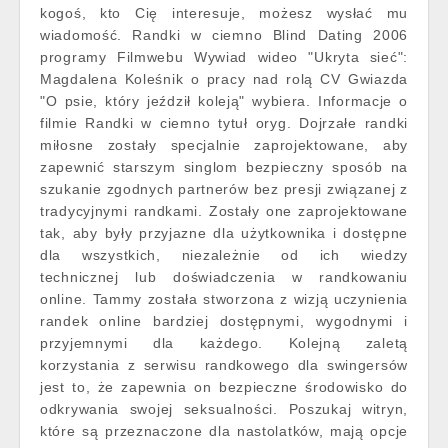
kogoś, kto Cię interesuje, możesz wysłać mu
wiadomość. Randki w ciemno Blind Dating 2006
programy Filmwebu Wywiad wideo "Ukryta sieć":
Magdalena Koleśnik o pracy nad rolą CV Gwiazda
"O psie, który jeździł koleją" wybiera. Informacje o
filmie Randki w ciemno tytuł oryg. Dojrzałe randki
miłosne zostały specjalnie zaprojektowane, aby
zapewnić starszym singlom bezpieczny sposób na
szukanie zgodnych partnerów bez presji związanej z
tradycyjnymi randkami. Zostały one zaprojektowane
tak, aby były przyjazne dla użytkownika i dostępne
dla wszystkich, niezależnie od ich wiedzy
technicznej lub doświadczenia w randkowaniu
online. Tammy została stworzona z wizją uczynienia
randek online bardziej dostępnymi, wygodnymi i
przyjemnymi dla każdego. Kolejną zaletą
korzystania z serwisu randkowego dla swingersów
jest to, że zapewnia on bezpieczne środowisko do
odkrywania swojej seksualności. Poszukaj witryn,
które są przeznaczone dla nastolatków, mają opcje