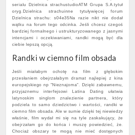
serialu Dzielnica strachustudioATM Grupa S.A.tytuł
oryg.Dzielnica strachuinne tytuływięcej forum
Dzielnica strachu: s04e35Na razie nikt nie dodał
wątku na forum tego odcinka. Jeśli chcesz czegoś
bardziej formalnego i ustrukturyzowanego z jasnymi
intencjami i oczekiwaniami, randki mogą być dla
ciebie lepszą opcją.
Randki w ciemno film obsada
Jeśli miałabym ochotę na film z głębokim
przesłaniem obejrzałabym dramat najlepiej z kina
europejskiego np "Nieznajoma". Dzięki zabawnemu,
przyjaznemu interfejsowi Latina Dating ułatwia
latynoskim singlom znalezienie partnera, który
podziela to samo dziedzictwo i wartości, randki w
ciemno film obsada. Ale w sumie dzięki tej niewiedzy
właśnie, film wydał mi się na tyle zaskakujący, że
obejrzałam go do końca i muszę powiedzieć, że.
Chociaż obszary te mogą nie mieć dostępnych