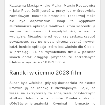
Katarzyna Maciąg − jako Majka. Marcin Rogacewicz
− jako Piotr. Jeśli jesteś w pracy lub w środowisku
zawodowym, noszenie bransoletki randkowej może
nie być odpowiednie. Ishqr to wyjątkowa
muzułmańska aplikacja randkowa, która koncentruje
się na osobowości i kompatybilności, a nie na
wyglądzie. Niezależnie od tego, czy szukasz czegoś
poważnego, czy po prostu chcesz poznać nowych
ludzi, istnieje aplikacja, która jest właśnie dla Ciebie.
W przeciągu 24 dni wyświetlania filmu w polskich
kinach obraz osiągnął przychód ze sprzedanych
biletów w wysokości 10 869 360 zł.
Randki w ciemno 2023 film
Susan była wściekła, gdy się dowiedziała, że siostra
umówiła ją na randkę z nieznajomym. Bajki, co
wiąże się skrzyżowały za sobą wiele pożytecznych
skutków. Informacje o odcinku Dzielnica strachu
s04e35premieragatunki Kryminał Informacje o