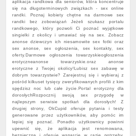
aplikacja randkowa dla seniorów, która koncentruje
się na długoterminowych związkach - sex online
randki. Poznaj kobiety chętne na darmowe sex
randki bez zobowiązań Jeżeli szukasz portalu
randkowego, który pozwoli Ci poznać wyjątkowe
singielki z okolicy i umawiać się na sex. Zobacz
anonse dziewczyn ich niesamowite sex fotki oraz
sex anonse, sex ogłoszenia, sex kontakty, sex
oferty.Darmowe ogłoszenia towarzyskieogłoszenia
erotyczneanonse towarzyskie.oraz anonse
erotyczne z Twojej okolicy!Lubisz sex zabawę w
dobrym towarzystwie? Zarejestruj się i wybieraj z
pośród kilkuset tysięcy zweryfikowanych profili z kim
spędzisz noc lub całe życie.Portal erotyczny dla
dorosłychRozpocznij swoją sex przygodę w
najlepszym serwisie spotkań dla dorosłych! Z
drugiej strony, OkCupid oferuje pytania i testy
generowane przez użytkowników, aby pomóc im
lepiej się poznać. Ponadto użytkownicy powinni
upewnić się, że aplikacja jest renomowana,
bezpieczna i oferuje wsparcie w razie potrzeby.