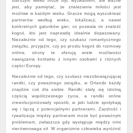
starszym wieku może być wyzwaniem, ale ważne
jest, aby pamiętać, że znalezienie miłości jest
możliwe w każdym wieku. Gracze mogą wyszukiwać
partnerów według wieku, lokalizacji, a nawet
konkretnych gatunków gier, co pozwala im znaleźć
kogoś, kto jest naprawdę idealnie dopasowany.
Niezależnie od tego, czy szukasz romantycznego
związku, przyjaźni, czy po prostu kogoś do rozmowy
online, strony te oferują wiele możliwości
nawiązania kontaktu z innymi osobami z różnych
części Europy.
Niezależnie od tego, czy szukasz niezobowiązującej
randki, czy poważnego związku, w Orlando każdy
znajdzie coś dla siebie. Randki stały się istotną
częścią współczesnego życia, a randki online
zrewolucjonizowały sposób, w jaki ludzie spotykają
się i łączą z potencjalnymi partnerami. Zazdrość i
rywalizacja między partnerami może być poważnym
problemem, zwłaszcza gdy występuje między nimi
nierównowaga sił. W organizmie człowieka wyróżnić