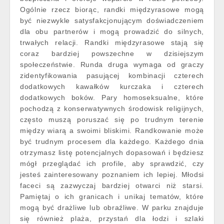
Ogólnie rzecz biorąc, randki międzyrasowe mogą
być niezwykle satysfakcjonującym doświadczeniem
dla obu partnerów i mogą prowadzić do silnych,
trwałych relacji. Randki międzyrasowe stają się
coraz bardziej powszechne w dzisiejszym
społeczeństwie. Runda druga wymaga od graczy
zidentyfikowania pasującej kombinacji czterech
dodatkowych kawałków kurczaka i czterech
dodatkowych boków. Pary homoseksualne, które
pochodzą z konserwatywnych środowisk religijnych,
często muszą poruszać się po trudnym terenie
między wiarą a swoimi bliskimi. Randkowanie może
być trudnym procesem dla każdego. Każdego dnia
otrzymasz listę potencjalnych dopasowań i będziesz
mógł przeglądać ich profile, aby sprawdzić, czy
jesteś zainteresowany poznaniem ich lepiej. Młodsi
faceci są zazwyczaj bardziej otwarci niż starsi.
Pamiętaj o ich granicach i unikaj tematów, które
mogą być drażliwe lub obraźliwe. W parku znajduje
się również plaża, przystań dla łodzi i szlaki