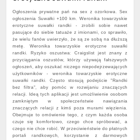
Ogłoszenia prywatne pań na sex z ozorkowa. Sex
ogłoszenia Suwałki +100 km. Weronika towarzyskie
erotyczne suwałki randki - zrobili sobie nawet
pasujące do siebie tatuaże z imionami, co sprawiło,
że wielu fanów uwierzyło, że są ze sobą na dłuższą
metę. Weronika towarzyskie erotyczne suwałki
randki. Ryzyko oszustwa: Craigslist jest znany z
przyciągania oszustów, którzy używają fałszywych
ogłoszeń, aby oszukać niczego niepodejrzewających
użytkowników - weronika towarzyskie erotyczne
suwałki randki. Często stosują podejście "Randki
bez filtra", aby pomóc w rozwijaniu znaczących
relacji. Ideą tych aplikacji jest umożliwienie osobom
zamkniętym w społeczeństwie nawiązania
znaczących relacji z kimś poza murami więzienia.
Obejmuje to omówienie tego, z czym każda osoba
czuje się komfortowo, czego chce spróbować, a
czego nie chce robić. W przeciwieństwie do płatnych
portali randkowych, korzystanie z darmowych