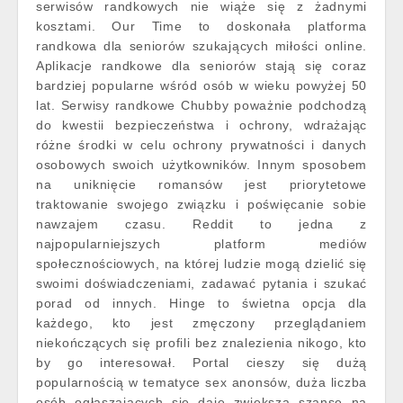
serwisów randkowych nie wiąże się z żadnymi
kosztami. Our Time to doskonała platforma
randkowa dla seniorów szukających miłości online.
Aplikacje randkowe dla seniorów stają się coraz
bardziej popularne wśród osób w wieku powyżej 50
lat. Serwisy randkowe Chubby poważnie podchodzą
do kwestii bezpieczeństwa i ochrony, wdrażając
różne środki w celu ochrony prywatności i danych
osobowych swoich użytkowników. Innym sposobem
na uniknięcie romansów jest priorytetowe
traktowanie swojego związku i poświęcanie sobie
nawzajem czasu. Reddit to jedna z
najpopularniejszych platform mediów
społecznościowych, na której ludzie mogą dzielić się
swoimi doświadczeniami, zadawać pytania i szukać
porad od innych. Hinge to świetna opcja dla
każdego, kto jest zmęczony przeglądaniem
niekończących się profili bez znalezienia nikogo, kto
by go interesował. Portal cieszy się dużą
popularnością w tematyce sex anonsów, duża liczba
osób ogłaszających się daje zwiększa szanse na