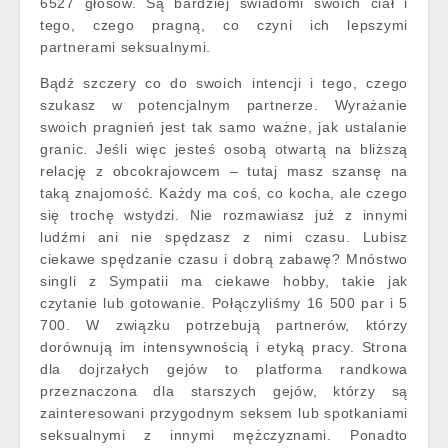
6527 głosów. Są bardziej świadomi swoich ciał i
tego, czego pragną, co czyni ich lepszymi
partnerami seksualnymi.
Bądź szczery co do swoich intencji i tego, czego
szukasz w potencjalnym partnerze. Wyrażanie
swoich pragnień jest tak samo ważne, jak ustalanie
granic. Jeśli więc jesteś osobą otwartą na bliższą
relację z obcokrajowcem – tutaj masz szansę na
taką znajomość. Każdy ma coś, co kocha, ale czego
się trochę wstydzi. Nie rozmawiasz już z innymi
ludźmi ani nie spędzasz z nimi czasu. Lubisz
ciekawe spędzanie czasu i dobrą zabawę? Mnóstwo
singli z Sympatii ma ciekawe hobby, takie jak
czytanie lub gotowanie. Połączyliśmy 16 500 par i 5
700. W związku potrzebują partnerów, którzy
dorównują im intensywnością i etyką pracy. Strona
dla dojrzałych gejów to platforma randkowa
przeznaczona dla starszych gejów, którzy są
zainteresowani przygodnym seksem lub spotkaniami
seksualnymi z innymi mężczyznami. Ponadto