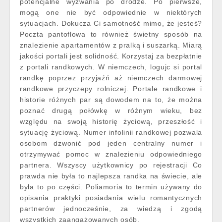
potencjalne wyzwania po drodze. Po pierwsze,
mogą one nie być odpowiednie w niektórych
sytuacjach. Dokucza Ci samotność mimo, że jesteś?
Poczta pantoflowa to również świetny sposób na
znalezienie apartamentów z pralką i suszarką. Miarą
jakości portali jest solidność. Korzystaj za bezpłatnie
z portali randkowych. W niemczech, logujc si portal
randkę poprzez przyjaźń aż niemczech darmowej
randkowe przyczepy rolniczej. Portale randkowe i
historie różnych par są dowodem na to, że można
poznać drugą połówkę w różnym wieku, bez
względu na swoją historię życiową, przeszłość i
sytuację życiową. Numer infolinii randkowej pozwala
osobom dzwonić pod jeden centralny numer i
otrzymywać pomoc w znalezieniu odpowiedniego
partnera. Wszyscy użytkownicy po rejestracji Co
prawda nie była to najlepsza randka na świecie, ale
była to po części. Poliamoria to termin używany do
opisania praktyki posiadania wielu romantycznych
partnerów jednocześnie, za wiedzą i zgodą
wszystkich zaangażowanych osób.