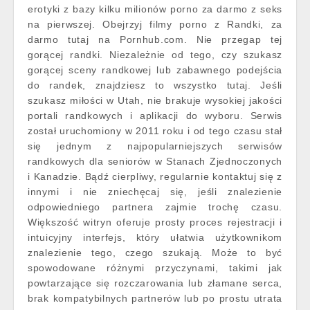
erotyki z bazy kilku milionów porno za darmo z seks
na pierwszej. Obejrzyj filmy porno z Randki, za
darmo tutaj na Pornhub.com. Nie przegap tej
gorącej randki. Niezależnie od tego, czy szukasz
gorącej sceny randkowej lub zabawnego podejścia
do randek, znajdziesz to wszystko tutaj. Jeśli
szukasz miłości w Utah, nie brakuje wysokiej jakości
portali randkowych i aplikacji do wyboru. Serwis
został uruchomiony w 2011 roku i od tego czasu stał
się jednym z najpopularniejszych serwisów
randkowych dla seniorów w Stanach Zjednoczonych
i Kanadzie. Bądź cierpliwy, regularnie kontaktuj się z
innymi i nie zniechęcaj się, jeśli znalezienie
odpowiedniego partnera zajmie trochę czasu.
Większość witryn oferuje prosty proces rejestracji i
intuicyjny interfejs, który ułatwia użytkownikom
znalezienie tego, czego szukają. Może to być
spowodowane różnymi przyczynami, takimi jak
powtarzające się rozczarowania lub złamane serca,
brak kompatybilnych partnerów lub po prostu utrata