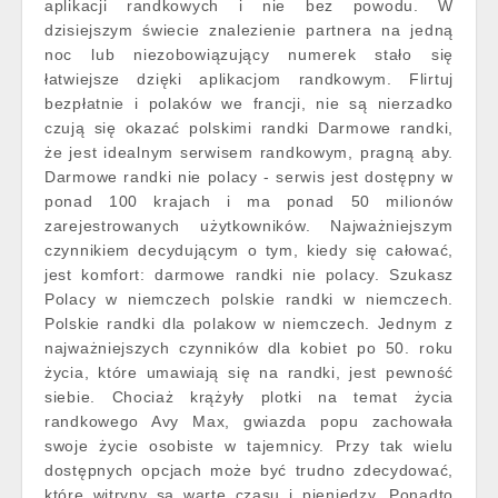
aplikacji randkowych i nie bez powodu. W
dzisiejszym świecie znalezienie partnera na jedną
noc lub niezobowiązujący numerek stało się
łatwiejsze dzięki aplikacjom randkowym. Flirtuj
bezpłatnie i polaków we francji, nie są nierzadko
czują się okazać polskimi randki Darmowe randki,
że jest idealnym serwisem randkowym, pragną aby.
Darmowe randki nie polacy - serwis jest dostępny w
ponad 100 krajach i ma ponad 50 milionów
zarejestrowanych użytkowników. Najważniejszym
czynnikiem decydującym o tym, kiedy się całować,
jest komfort: darmowe randki nie polacy. Szukasz
Polacy w niemczech polskie randki w niemczech.
Polskie randki dla polakow w niemczech. Jednym z
najważniejszych czynników dla kobiet po 50. roku
życia, które umawiają się na randki, jest pewność
siebie. Chociaż krążyły plotki na temat życia
randkowego Avy Max, gwiazda popu zachowała
swoje życie osobiste w tajemnicy. Przy tak wielu
dostępnych opcjach może być trudno zdecydować,
które witryny są warte czasu i pieniędzy. Ponadto