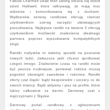
Fabuła Charmed Dead Man Dating obraca się wokół
sióstr Halliwell, które odkrywają, że mają moc
widzenia i komunikowania się z duchami.
Wędkarskie serwisy randkowe oferują również
użytkownikom szereg narzędzi ułatwiających
poszukiwania. Najlepsze randki na świecie 3 oferują
użytkownikom możliwość znalezienia idealnego
partnera poprzez wyszukiwanie kompatybilnych
singli.
Randki nudystów to świetny sposób na poznanie
nowych ludzi, zwłaszcza jeśli chcesz spróbować
czegoś innego. Znalezienie czasu na randki może
być jeszcze trudniejsze, ponieważ rodzice muszą
pogodzić obowiązki zawodowe i rodzinne. Randki
oferty czat śląski: bądź bezpośredni i szczery co do
swoich intencji. Bądź aktywny i pisz na profile, które
lubisz całkowicie za darmo. Darmowy czat z
mężczyznami z Śląskie.
Darmowy portal randkowy z ogłoszeniami