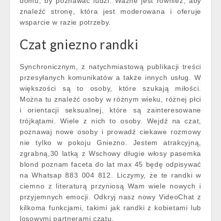
domu, by poznawać ludzi. Ważne jest również, aby
znaleźć stronę, która jest moderowana i oferuje
wsparcie w razie potrzeby.
Czat gniezno randki
Synchronicznym, z natychmiastową publikacji treści
przesyłanych komunikatów a także innych usług. W
większości są to osoby, które szukają miłości.
Można tu znaleźć osoby w różnym wieku, różnej płci
i orientacji seksualnej, które są zainteresowane
trójkątami. Wiele z nich to osoby. Wejdź na czat,
poznawaj nowe osoby i prowadź ciekawe rozmowy
nie tylko w pokoju Gniezno. Jestem atrakcyjną,
zgrabną,30 latką z Wschowy długie włosy pasemka
blond poznam faceta do lat max 45 będę odpisywać
na Whatsap 883 004 812. Liczymy, że te randki w
ciemno z literaturą przyniosą Wam wiele nowych i
przyjemnych emocji. Odkryj nasz nowy VideoChat z
kilkoma funkcjami, takimi jak randki z kobietami lub
losowymi partnerami czatu.