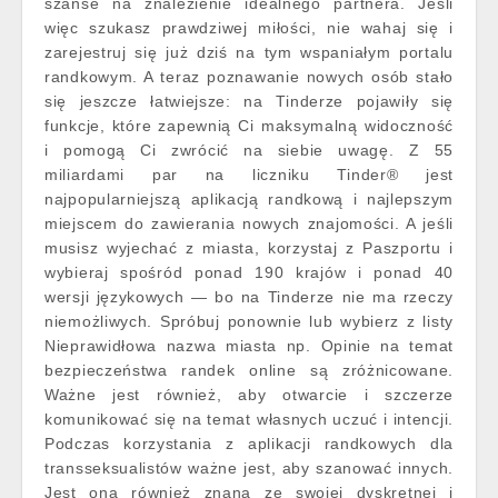
szanse na znalezienie idealnego partnera. Jeśli
więc szukasz prawdziwej miłości, nie wahaj się i
zarejestruj się już dziś na tym wspaniałym portalu
randkowym. A teraz poznawanie nowych osób stało
się jeszcze łatwiejsze: na Tinderze pojawiły się
funkcje, które zapewnią Ci maksymalną widoczność
i pomogą Ci zwrócić na siebie uwagę. Z 55
miliardami par na liczniku Tinder® jest
najpopularniejszą aplikacją randkową i najlepszym
miejscem do zawierania nowych znajomości. A jeśli
musisz wyjechać z miasta, korzystaj z Paszportu i
wybieraj spośród ponad 190 krajów i ponad 40
wersji językowych — bo na Tinderze nie ma rzeczy
niemożliwych. Spróbuj ponownie lub wybierz z listy
Nieprawidłowa nazwa miasta np. Opinie na temat
bezpieczeństwa randek online są zróżnicowane.
Ważne jest również, aby otwarcie i szczerze
komunikować się na temat własnych uczuć i intencji.
Podczas korzystania z aplikacji randkowych dla
transseksualistów ważne jest, aby szanować innych.
Jest ona również znana ze swojej dyskretnej i