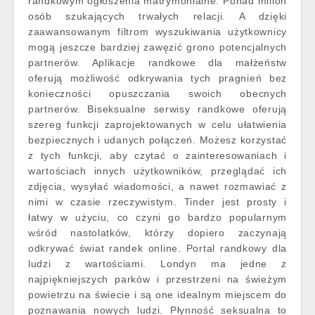
randkowym ogłoszenia matrymonialne. Ponad milion
osób szukających trwałych relacji. A dzięki
zaawansowanym filtrom wyszukiwania użytkownicy
mogą jeszcze bardziej zawęzić grono potencjalnych
partnerów. Aplikacje randkowe dla małżeństw
oferują możliwość odkrywania tych pragnień bez
konieczności opuszczania swoich obecnych
partnerów. Biseksualne serwisy randkowe oferują
szereg funkcji zaprojektowanych w celu ułatwienia
bezpiecznych i udanych połączeń. Możesz korzystać
z tych funkcji, aby czytać o zainteresowaniach i
wartościach innych użytkowników, przeglądać ich
zdjęcia, wysyłać wiadomości, a nawet rozmawiać z
nimi w czasie rzeczywistym. Tinder jest prosty i
łatwy w użyciu, co czyni go bardzo popularnym
wśród nastolatków, którzy dopiero zaczynają
odkrywać świat randek online. Portal randkowy dla
ludzi z wartościami. Londyn ma jedne z
najpiękniejszych parków i przestrzeni na świeżym
powietrzu na świecie i są one idealnym miejscem do
poznawania nowych ludzi. Płynność seksualna to