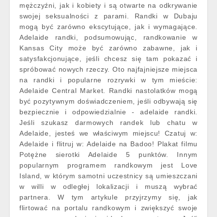
mężczyźni, jak i kobiety i są otwarte na odkrywanie
swojej seksualności z parami. Randki w Dubaju
mogą być zarówno ekscytujące, jak i wymagające.
Adelaide randki, podsumowując, randkowanie w
Kansas City może być zarówno zabawne, jak i
satysfakcjonujące, jeśli chcesz się tam pokazać i
spróbować nowych rzeczy. Oto najfajniejsze miejsca
na randki i popularne rozrywki w tym mieście:
Adelaide Central Market. Randki nastolatków mogą
być pozytywnym doświadczeniem, jeśli odbywają się
bezpiecznie i odpowiedzialnie - adelaide randki.
Jeśli szukasz darmowych randek lub chatu w
Adelaide, jesteś we właściwym miejscu! Czatuj w:
Adelaide i flitruj w: Adelaide na Badoo! Plakat filmu
Potężne sierotki Adelaide 5 punktów. Innym
popularnym programem randkowym jest Love
Island, w którym samotni uczestnicy są umieszczani
w willi w odległej lokalizacji i muszą wybrać
partnera. W tym artykule przyjrzymy się, jak
flirtować na portalu randkowym i zwiększyć swoje