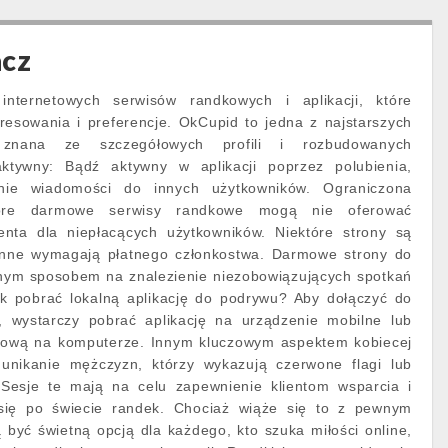
acz
internetowych serwisów randkowych i aplikacji, które
resowania i preferencje. OkCupid to jedna z najstarszych
, znana ze szczegółowych profili i rozbudowanych
aktywny: Bądź aktywny w aplikacji poprzez polubienia,
nie wiadomości do innych użytkowników. Ograniczona
które darmowe serwisy randkowe mogą nie oferować
ienta dla niepłacących użytkowników. Niektóre strony są
nne wymagają płatnego członkostwa. Darmowe strony do
nym sposobem na znalezienie niezobowiązujących spotkań
ak pobrać lokalną aplikację do podrywu? Aby dołączyć do
, wystarczy pobrać aplikację na urządzenie mobilne lub
etową na komputerze. Innym kluczowym aspektem kobiecej
t unikanie mężczyzn, którzy wykazują czerwone flagi lub
Sesje te mają na celu zapewnienie klientom wsparcia i
się po świecie randek. Chociaż wiąże się to z pewnym
 być świetną opcją dla każdego, kto szuka miłości online,