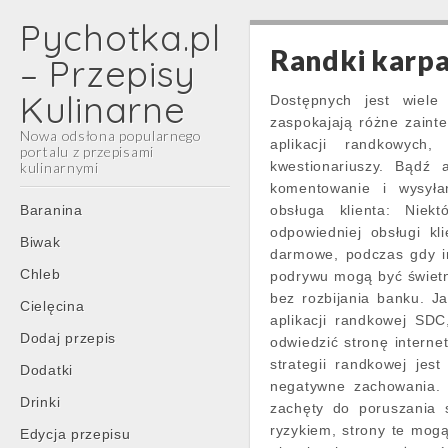
Pychotka.pl
Randki karp
– Przepisy
Kulinarne
Dostępnych jest wiele 
zaspokajają różne zainte
Nowa odsłona popularnego
aplikacji randkowych
portalu z przepisami
kwestionariuszy. Bądź 
kulinarnymi
komentowanie i wysyła
Main
Skip
Baranina
obsługa klienta: Nie
menu
to
odpowiedniej obsługi kl
Biwak
content
darmowe, podczas gdy i
Chleb
podrywu mogą być świet
bez rozbijania banku. J
Cielęcina
aplikacji randkowej SDC
Dodaj przepis
odwiedzić stronę intern
strategii randkowej jes
Dodatki
negatywne zachowania. 
Drinki
zachęty do poruszania 
ryzykiem, strony te mogą
Edycja przepisu