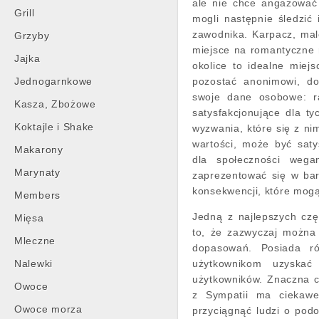
ale nie chce angażować 
Grill
mogli następnie śledzić
zawodnika. Karpacz, mal
Grzyby
miejsce na romantyczne 
Jajka
okolice to idealne mie
Jednogarnkowe
pozostać anonimowi, do
swoje dane osobowe: r
Kasza, Zbożowe
satysfakcjonujące dla ty
Koktajle i Shake
wyzwania, które się z ni
wartości, może być saty
Makarony
dla społeczności weg
Marynaty
zaprezentować się w bard
konsekwencji, które mogą
Members
Jedną z najlepszych czę
Mięsa
to, że zazwyczaj można 
Mleczne
dopasowań. Posiada ró
Nalewki
użytkownikom uzyskać
użytkowników. Znaczna cz
Owoce
z Sympatii ma ciekawe
Owoce morza
przyciągnąć ludzi o pod