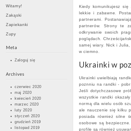
Witamy!
Kiedy komunikujesz się 
lekkie i zabawne. Post
Zakąski
partnerami. Postanawiaj
Zapiekanki
partnerów. Strony te z
odkrywanie swoich prag
Zupy
poglądach. Chrześcijańs
samej wiary. Nick i Julia
Meta
w ciemno.
Zaloguj się
Ukrainki w poz
Archives
Ukrainki uwielbiają rand
poznniu na randki - pobr
czerwiec 2020
Jeśli dotychczasowe pró
maj 2020
wszystkie randki okazały
kwiecień 2020
normą dla wielu osób szu
marzec 2020
ale nauczenie się kilku
luty 2020
styczeń 2020
posiada również silne 
grudzień 2019
osobowe są bezpieczne. 
listopad 2019
profile są również usuwa