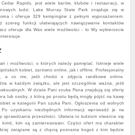
 Cedar Rapids, jest wiele barów, klubów i restauracji, w
nowych ludzi. Lake Murray State Park znajduje się w
homa i oferuje 329 kempingów z pełnym wyposażeniem.
eż szereg funkcji ułatwiających nawiązywanie kontaktów
acz oferuje dla Was wiele możliwości - to Wy wybierzecie
interesuje.
z
ń i możliwości, o których należy pamiętać. Istnieje wiele
pińskich kobiet, zarówno online, jak i offline. Profesjonalny
a, a co nie, jeśli chodzi o zdjęcia randkowe online.
dna w każdym związku, ale jest szczególnie ważna, jeśli
iseksualnych. W dziale Pani szuka Pana znajdują się oferty
era lub osoby, z którą po prostu będą mogły pójść na kawę
kobiet w kategorii Pan szuka Pani. Ogłoszenia od wolnych
 Po uzyskaniu niezbędnych informacji wprowadź je na
gi sprawdzania przeszłości. Ułatwia to ludziom otwarcie się
 kimś, kim są zainteresowani. Części ofert ma charakter
dziej związane są z chęcią poznania kogoś z kim będzie