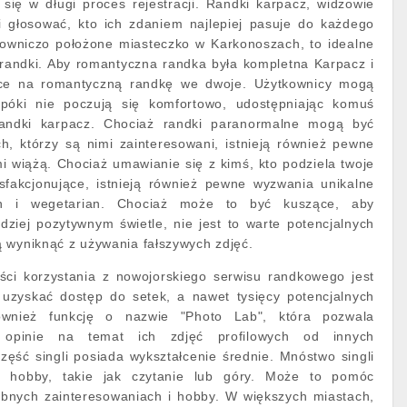
się w długi proces rejestracji. Randki karpacz, widzowie
 i głosować, kto ich zdaniem najlepiej pasuje do każdego
owniczo położone miasteczko w Karkonoszach, to idealne
randki. Aby romantyczna randka była kompletna Karpacz i
jsce na romantyczną randkę we dwoje. Użytkownicy mogą
póki nie poczują się komfortowo, udostępniając komuś
andki karpacz. Chociaż randki paranormalne mogą być
ch, którzy są nimi zainteresowani, istnieją również pewne
mi wiążą. Chociaż umawianie się z kimś, kto podziela twoje
sfakcjonujące, istnieją również pewne wyzwania unikalne
an i wegetarian. Chociaż może to być kuszące, aby
ziej pozytywnym świetle, nie jest to warte potencjalnych
 wyniknąć z używania fałszywych zdjęć.
ści korzystania z nowojorskiego serwisu randkowego jest
uzyskać dostęp do setek, a nawet tysięcy potencjalnych
wnież funkcję o nazwie "Photo Lab", która pozwala
 opinie na temat ich zdjęć profilowych od innych
ęść singli posiada wykształcenie średnie. Mnóstwo singli
 hobby, takie jak czytanie lub góry. Może to pomóc
obnych zainteresowaniach i hobby. W większych miastach,