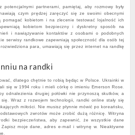
z potencjalnymi partnerami, pamiętaj, aby rozmowy były
anawiają czym prędzej zaręczyć się ze swoimi obecnymi
ą pomagać kobietom i na zlecenie testować lojalność ich
apewniają kobietom bezpieczny i dyskretny sposób na
nień i nawiązywanie kontaktów z osobami o podobnych
kie serwisy randkowe zapewniają społeczność dla osób tej
, rozwiedziona para, umawiają się przez internet na randkę
nniu na randki
kować, dlatego chętnie to robią będąc w Polsce. Ukrainki w
ali się w 1994 roku i mieli córkę o imieniu Emerson Rose.
by odnalezienia drugiej połówki nie przynoszą skutków, a
 się. Wraz z rozwojem technologii, randki online stały się
kających miłości. Nie musisz płynnie mówić po koreańsku,
 podstawowych zwrotów może zrobić dużą różnicę. Witryna
środki bezpieczeństwa, aby zapewnić, że wszystkie dane
Zapisz moje dane, adres e-mail i witrynę w. Nieaktywne
ne.