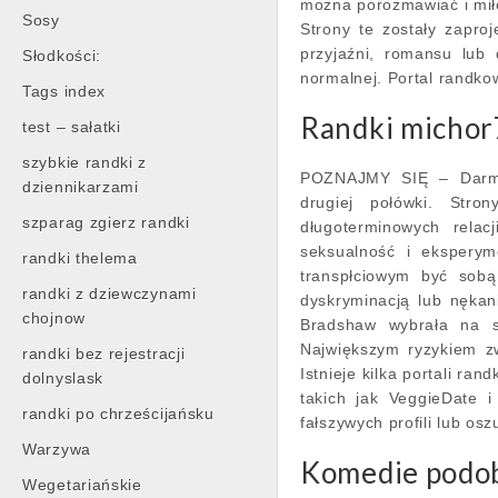
można porozmawiać i miło
Sosy
Strony te zostały zapro
przyjaźni, romansu lub 
Słodkości:
normalnej. Portal randko
Tags index
Randki micho
test – sałatki
szybkie randki z
POZNAJMY SIĘ – Darmo
dziennikarzami
drugiej połówki. Str
szparag zgierz randki
długoterminowych relac
seksualność i ekspery
randki thelema
transpłciowym być sob
randki z dziewczynami
dyskryminacją lub nękan
chojnow
Bradshaw wybrała na s
Największym ryzykiem z
randki bez rejestracji
Istnieje kilka portali ra
dolnyslask
takich jak VeggieDate i
randki po chrześcijańsku
fałszywych profili lub os
Warzywa
Komedie podob
Wegetariańskie