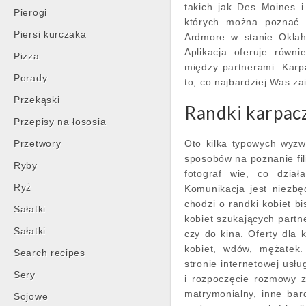
takich jak Des Moines i
Pierogi
których można poznać 
Piersi kurczaka
Ardmore w stanie Okla
Aplikacja oferuje równi
Pizza
między partnerami. Karp
Porady
to, co najbardziej Was za
Przekąski
Randki karpac
Przepisy na łososia
Przetwory
Oto kilka typowych wyzwa
sposobów na poznanie fili
Ryby
fotograf wie, co dział
Ryż
Komunikacja jest niezbę
chodzi o randki kobiet b
Sałatki
kobiet szukających partn
Sałatki
czy do kina. Oferty dla 
kobiet, wdów, mężatek.
Search recipes
stronie internetowej usłu
Sery
i rozpoczęcie rozmowy z
matrymonialny, inne bar
Sojowe