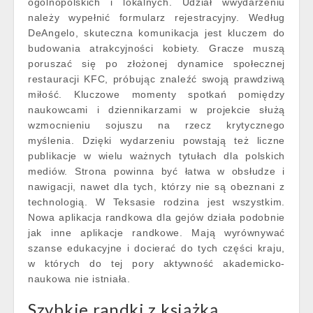
ogólnopolskich i lokalnych. Udział wwydarzeniu
należy wypełnić formularz rejestracyjny. Według
DeAngelo, skuteczna komunikacja jest kluczem do
budowania atrakcyjności kobiety. Gracze muszą
poruszać się po złożonej dynamice społecznej
restauracji KFC, próbując znaleźć swoją prawdziwą
miłość. Kluczowe momenty spotkań pomiędzy
naukowcami i dziennikarzami w projekcie służą
wzmocnieniu sojuszu na rzecz krytycznego
myślenia. Dzięki wydarzeniu powstają też liczne
publikacje w wielu ważnych tytułach dla polskich
mediów. Strona powinna być łatwa w obsłudze i
nawigacji, nawet dla tych, którzy nie są obeznani z
technologią. W Teksasie rodzina jest wszystkim.
Nowa aplikacja randkowa dla gejów działa podobnie
jak inne aplikacje randkowe. Mają wyrównywać
szanse edukacyjne i docierać do tych części kraju,
w których do tej pory aktywność akademicko-
naukowa nie istniała.
Szybkie randki z książką