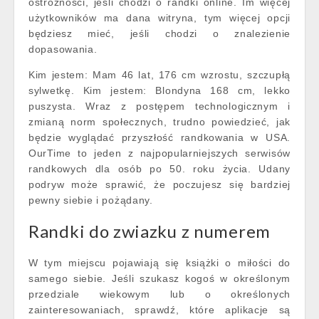
ostrożności, jeśli chodzi o randki online. Im więcej
użytkowników ma dana witryna, tym więcej opcji
będziesz mieć, jeśli chodzi o znalezienie
dopasowania.
Kim jestem: Mam 46 lat, 176 cm wzrostu, szczupłą
sylwetkę. Kim jestem: Blondyna 168 cm, lekko
puszysta. Wraz z postępem technologicznym i
zmianą norm społecznych, trudno powiedzieć, jak
będzie wyglądać przyszłość randkowania w USA.
OurTime to jeden z najpopularniejszych serwisów
randkowych dla osób po 50. roku życia. Udany
podryw może sprawić, że poczujesz się bardziej
pewny siebie i pożądany.
Randki do zwiazku z numerem
W tym miejscu pojawiają się książki o miłości do
samego siebie. Jeśli szukasz kogoś w określonym
przedziale wiekowym lub o określonych
zainteresowaniach, sprawdź, które aplikacje są