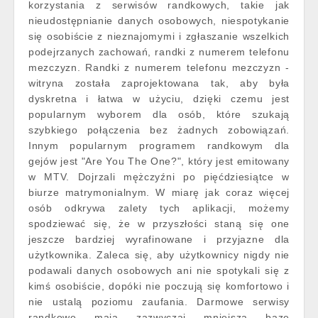
korzystania z serwisów randkowych, takie jak
nieudostępnianie danych osobowych, niespotykanie
się osobiście z nieznajomymi i zgłaszanie wszelkich
podejrzanych zachowań, randki z numerem telefonu
mezczyzn. Randki z numerem telefonu mezczyzn -
witryna została zaprojektowana tak, aby była
dyskretna i łatwa w użyciu, dzięki czemu jest
popularnym wyborem dla osób, które szukają
szybkiego połączenia bez żadnych zobowiązań.
Innym popularnym programem randkowym dla
gejów jest "Are You The One?", który jest emitowany
w MTV. Dojrzali mężczyźni po pięćdziesiątce w
biurze matrymonialnym. W miarę jak coraz więcej
osób odkrywa zalety tych aplikacji, możemy
spodziewać się, że w przyszłości staną się one
jeszcze bardziej wyrafinowane i przyjazne dla
użytkownika. Zaleca się, aby użytkownicy nigdy nie
podawali danych osobowych ani nie spotykali się z
kimś osobiście, dopóki nie poczują się komfortowo i
nie ustalą poziomu zaufania. Darmowe serwisy
randkowe mają zazwyczaj mniejszą bazę