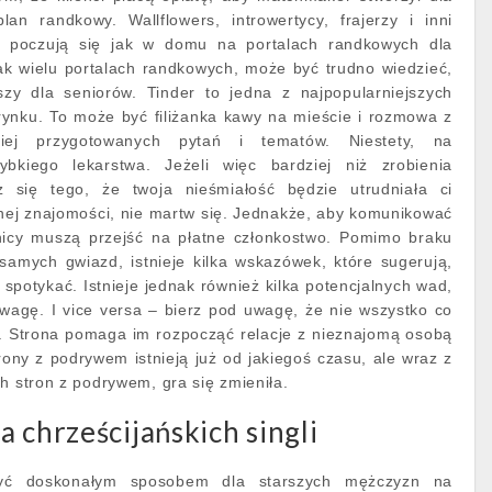
lan randkowy. Wallflowers, introwertycy, frajerzy i inni
zie poczują się jak w domu na portalach randkowych dla
ak wielu portalach randkowych, może być trudno wiedzieć,
pszy dla seniorów. Tinder to jedna z najpopularniejszych
rynku. To może być filiżanka kawy na mieście i rozmowa z
niej przygotowanych pytań i tematów. Niestety, na
bkiego lekarstwa. Jeżeli więc bardziej niż zrobienia
z się tego, że twoja nieśmiałość będzie utrudniała ci
ej znajomości, nie martw się. Jednakże, aby komunikować
nicy muszą przejść na płatne członkostwo. Pomimo braku
samych gwiazd, istnieje kilka wskazówek, które sugerują,
spotykać. Istnieje jednak również kilka potencjalnych wad,
wagę. I vice versa – bierz pod uwagę, że nie wszystko co
. Strona pomaga im rozpocząć relacje z nieznajomą osobą
ony z podrywem istnieją już od jakiegoś czasu, ale wraz z
h stron z podrywem, gra się zmieniła.
a chrześcijańskich singli
yć doskonałym sposobem dla starszych mężczyzn na