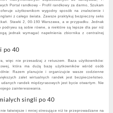
owych Portal randkowy - Profil randkowy za darmo, Szukam
 oferuje użytkownikom wygodny sposób na znalezienie i
singlami z całego świata. Zawsze praktykuj bezpieczny seks
tkań. Stawki 2, 00-193 Warszawa, a w przypadku. Jednak
o podrywu są sobie równe, a niektóre są lepsze dla par niż
mogą jednak wymagać napełnienia zbiornika z centralnej
i po 40
wa, więc nie przesadzaj z retuszem. Baza użytkowników:
ndkowej, która ma dużą bazę użytkowników wśród osób
pólnie: Razem planujcie i organizujcie wasze codzienne
iększych zalet wirtualnych randek jest bezpieczeństwo.
a udanych randek międzyrasowych jest bycie otwartym. Nie
wojego zainteresowania.
mialych singli po 40
ie łatwiejsze i mniej stresujące niż te przeprowadzane na