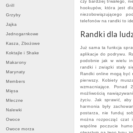
czy bardziej trwałego, n
Grill
hookupów, która jest dl
niezobowiązującego p
Grzyby
telefonów na randki to i
Jajka
Randki dla lud
Jednogarnkowe
Kasza, Zbożowe
Już sama ta funkcja spra
Koktajle i Shake
aplikacje do podrywu. Ra
podobnie jak w wielu i
Makarony
randki i związki stały s
Marynaty
Randki online mogą być m
pierwszy. Kobiety musz
Members
wzmacniające. Ponad 2 
Mięsa
możliwością nawiązywani
życiu. Jak sprawić, aby
Mleczne
harmonia były zachowan
Nalewki
postarza, nie funduj so
Owoce
można rozpocząć czat i
wspólne poczucie humor
Owoce morza
otwartym na tego typu zna