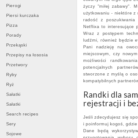
Pierogi
życzy "miłej zabawy". 
użytkowaniu - niektóre 
Piersi kurczaka
radość z poszukiwania 
Pizza
Netflixa to interesując
Wraz z postępem techno
Porady
ludźmi, również będzie 
Przekąski
Pani nadzieję na owoc
miejscowym, czy nowym 
Przepisy na łososia
możliwości randkowani
Przetwory
potencjalnych partner
stworzone z myślą o oso
Ryby
kompatybilnych partneró
Ryż
Randki dla sam
Sałatki
rejestracji i b
Sałatki
Search recipes
Jeśli zdecydujesz się sp
Sery
i poinformuj kogoś, gdzi
Dane będą wykorzystyw
Sojowe
przygotowania wyboru 