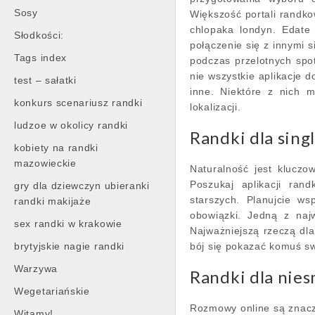
Sosy
Większość portali randk
chlopaka londyn. Edate
Słodkości:
połączenie się z innymi 
Tags index
podczas przelotnych spo
nie wszystkie aplikacje d
test – sałatki
inne. Niektóre z nich 
konkurs scenariusz randki
lokalizacji.
ludzoe w okolicy randki
Randki dla singl
kobiety na randki
mazowieckie
Naturalność jest kluczo
Poszukaj aplikacji ra
gry dla dziewczyn ubieranki
starszych. Planujcie ws
randki makijaże
obowiązki. Jedną z najw
sex randki w krakowie
Najważniejszą rzeczą dl
brytyjskie nagie randki
bój się pokazać komuś s
Warzywa
Randki dla nies
Wegetariańskie
Rozmowy online są znaczn
Witamy!