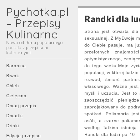
Pychotka.pl
Randki dla lu
– Przepisy
Kulinarne
Strona jest otwarta dla
seksualnej. Z MyDwoje m
Nowa odsłona popularnego
do Ciebie pasuje, ma j
portalu z przepisami
przelotnych znajomoś
kulinarnymi
optymistycznego, ceniące
Main
Skip
Baranina
do tego wieku.Moje życie
menu
to
populacji, w której ludzi
Biwak
content
rozwód, śmierć partner
Chleb
właściwego. Ważne jest,
myśli i uczucia. Jest to
Cielęcina
zaoszczędzić pieniądz
Dodaj przepis
zaprojektowany do podr
spotkań. Poliamoria jes
Dodatki
osób, a czarne poliamor
Drinki
według Tatkina istnieją 
Randki dla ludzi po 40 -
Edycja przepisu