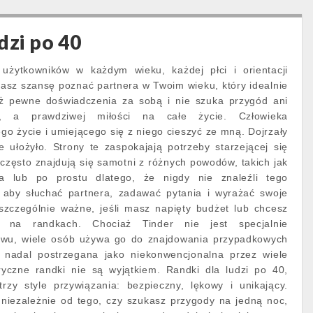
dzi po 40
 użytkowników w każdym wieku, każdej płci i orientacji
asz szansę poznać partnera w Twoim wieku, który idealnie
uż pewne doświadczenia za sobą i nie szuka przygód ani
ci, a prawdziwej miłości na całe życie. Człowieka
go życie i umiejącego się z niego cieszyć ze mną. Dojrzały
 ułożyło. Strony te zaspokajają potrzeby starzejącej się
e często znajdują się samotni z różnych powodów, takich jak
a lub po prostu dlatego, że nigdy nie znaleźli tego
 aby słuchać partnera, zadawać pytania i wyrażać swoje
 szczególnie ważne, jeśli masz napięty budżet lub chcesz
e na randkach. Chociaż Tinder nie jest specjalnie
ywu, wiele osób używa go do znajdowania przypadkowych
t nadal postrzegana jako niekonwencjonalna przez wiele
yczne randki nie są wyjątkiem. Randki dla ludzi po 40,
trzy style przywiązania: bezpieczny, lękowy i unikający.
 niezależnie od tego, czy szukasz przygody na jedną noc,