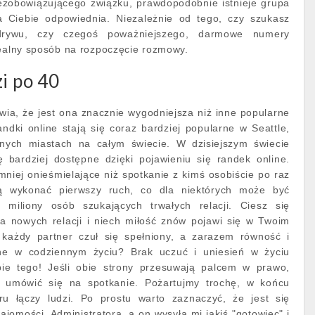
iezobowiązującego związku, prawdopodobnie istnieje grupa
a Ciebie odpowiednia. Niezależnie od tego, czy szukasz
odrywu, czy czegoś poważniejszego, darmowe numery
dealny sposób na rozpoczęcie rozmowy.
zi po 40
wia, że jest ona znacznie wygodniejsza niż inne popularne
ndki online stają się coraz bardziej popularne w Seattle,
nnych miastach na całym świecie. W dzisiejszym świecie
ię bardziej dostępne dzięki pojawieniu się randek online.
niej onieśmielające niż spotkanie z kimś osobiście po raz
ą wykonać pierwszy ruch, co dla niektórych może być
miliony osób szukających trwałych relacji. Ciesz się
a nowych relacji i niech miłość znów pojawi się w Twoim
 każdy partner czuł się spełniony, a zarazem równość i
e w codziennym życiu? Brak uczuć i uniesień w życiu
bie tego! Jeśli obie strony przesuwają palcem w prawo,
 umówić się na spotkanie. Pożartujmy trochę, w końcu
u łączy ludzi. Po prostu warto zaznaczyć, że jest się
jomości. Administratora, a on wysyła mi jakiś "gotowiec" i