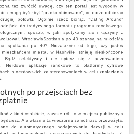
Można też zwrócić uwagę, czy ten portal jest wygodny w
z nich mogą być zbyt "przekombinowane", co może odbierać
drugiej połówki. Ogólnie rzecz biorąc, "Dating Around"
e podejście do tradycyjnego formatu programu randkowego.
logicznym, sposób, w jaki spotykamy się i łączymy z
ewoluował. WrocławiaSpotkania po 40 szansą na miłośćMa
ne spotkania po 40? Niezależnie od tego, czy jesteś
mieszkańcem miasta, w Nashville istnieją nieskończone
a. Bądź selektywny i nie spiesz się z poznawaniem
ów. Nerdowe aplikacje randkowe to platformy cyfrowe
bach o nerdowskich zainteresowaniach w celu znalezienia
w.
otnych po przejsciach bez
ezplatnie
otkać z kimś osobiście, zawsze rób to w miejscu publicznym
e będziesz. Ale właśnie ta wieczorna samotność przeważyła.
ane do automatycznego podejmowania decyzji w celu
ofert matrymonialnych dopasowanych do kandydata, 7.