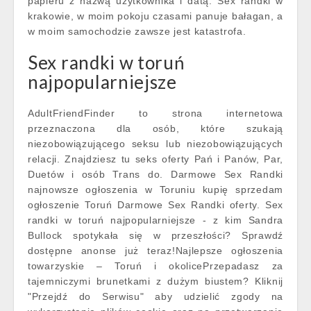
papieru z nazwą użytkownika i datą. Sex randki w
krakowie, w moim pokoju czasami panuje bałagan, a
w moim samochodzie zawsze jest katastrofa.
Sex randki w toruń
najpopularniejsze
AdultFriendFinder to strona internetowa
przeznaczona dla osób, które szukają
niezobowiązującego seksu lub niezobowiązujących
relacji. Znajdziesz tu seks oferty Pań i Panów, Par,
Duetów i osób Trans do. Darmowe Sex Randki
najnowsze ogłoszenia w Toruniu kupię sprzedam
ogłoszenie Toruń Darmowe Sex Randki oferty. Sex
randki w toruń najpopularniejsze - z kim Sandra
Bullock spotykała się w przeszłości? Sprawdź
dostępne anonse już teraz!Najlepsze ogłoszenia
towarzyskie – Toruń i okolicePrzepadasz za
tajemniczymi brunetkami z dużym biustem? Kliknij
"Przejdź do Serwisu" aby udzielić zgody na