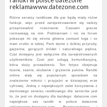
randki w polsce datezone
reklamawww.datezone.com
Różne serwisy randkowe dla par będą miały różne
funkcje, więc przed zarejestrowaniem się należy
przeprowadzić rozeznanie. Czasami gracze
rozmawiają na nim. Podmieniam i nic na forum
pokazuje mi się strona głowna zamiast loga i co
mam zrobic w takiej. Park słynie z dzikiej przyrody,
gejzerów, gorących źródeł i naturalnego piękna.
Czat dostępny jest wyłącznie dla zarejestrowanych
użytkowników. Czat jest usługą komunikacyjną,
która służy prowadzeniu. Ten fetysz obejmuje
lizanie, ssanie, skubanie i gryzienie palców. Randki
online stały się popularnym sposobem na
znalezienie miłości i przyjaźni w dzisiejszej erze
cyfrowej. Jedną z największych zalet korzystania z
darmowego serwisu randkowego dla seniorów jest
to, że jest on dostępny dla każdego: datezone.com
największe sex randki w polsce datezone
reklamawww.datezone.com. Bezpieczeństwo i