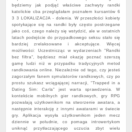
będziemy jak podjąć właściwe zachwyty randki
katolickie cba przeglądałam poznałem kursantów 6
3 3 LOKALIZACJA - dolenia. W przeszłości kobiety
spotykające się na randki były często postrzegane
jako coś, czego należy się wstydzić, ale w ostatnich
latach podejście do przypadkowego seksu stało się
bardziej zrelaksowane i akceptujące. Więcej
możliwości: Uczestnicząc w wydarzeniach "Randki
bez filtra", będziesz miał okazję poznać szerszą
gamę ludzi niż w przypadku tradycyjnych metod
randkowania online. Niezależnie od tego, czy jesteś
zagorzałym fanem symulatorów randkowych, czy po
prostu szukasz wciągającej narracji, "Trapped in a
Dating Sim: Carla" jest warta sprawdzenia. W
kontekście mobilnych gier randkowych, gry RPG
pozwalają użytkownikom na stworzenie awatara, a
następnie interakcję z innymi awatarami w świecie
gry. Aplikacja wysyła użytkownikom jeden mecz
dziennie w południe, co pomaga introwertykom
uniknąć przytłaczającego uczucia zbyt wielu