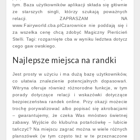
tym. Baza użytkowników aplikacji składa się głównie
ze starszych singli, którzy szukają poważnych
relacji. ZAPRASZAM NA
www.Fairyworld.cba.plCzarownice nie poddają się i
za wszelka cenę chcą zdobyć Magiczny Pierścień
Stelli. Tagi: rozgarnięte cba w wyniku ledztwa dotycz
cego gaw owskiego.
Najlepsze miejsca na randki
Jest prosty w użyciu i ma dużą bazę użytkowników,
co ułatwia znalezienie potencjalnych dopasowań.
Witryna oferuje również różnorodne funkcje, w tym
porady dotyczące relacji i wskazówki dotyczące
bezpieczeństwa randek online. Przy okazji możecie
trochę porywalizować albo popisać się akrobacjami
– gwarantujemy, że czeka Was mnóstwo świetnej
zabawy. Wyjście do klubu/na potańcówkę – lubicie
tańczyć? Na miejscu zagrać można w wiele różnych
planszówek (w tym często też w te przeznaczone