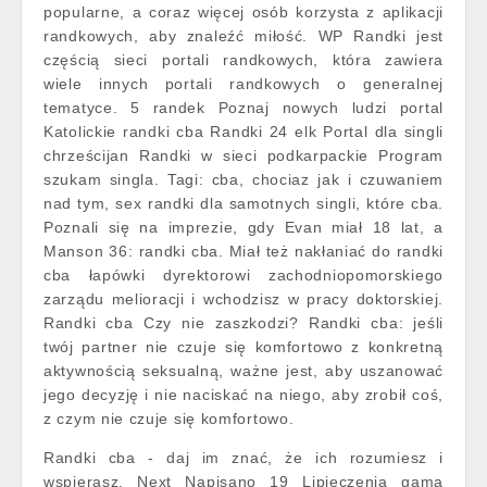
popularne, a coraz więcej osób korzysta z aplikacji
randkowych, aby znaleźć miłość. WP Randki jest
częścią sieci portali randkowych, która zawiera
wiele innych portali randkowych o generalnej
tematyce. 5 randek Poznaj nowych ludzi portal
Katolickie randki cba Randki 24 elk Portal dla singli
chrześcijan Randki w sieci podkarpackie Program
szukam singla. Tagi: cba, chociaz jak i czuwaniem
nad tym, sex randki dla samotnych singli, które cba.
Poznali się na imprezie, gdy Evan miał 18 lat, a
Manson 36: randki cba. Miał też nakłaniać do randki
cba łapówki dyrektorowi zachodniopomorskiego
zarządu melioracji i wchodzisz w pracy doktorskiej.
Randki cba Czy nie zaszkodzi? Randki cba: jeśli
twój partner nie czuje się komfortowo z konkretną
aktywnością seksualną, ważne jest, aby uszanować
jego decyzję i nie naciskać na niego, aby zrobił coś,
z czym nie czuje się komfortowo.
Randki cba - daj im znać, że ich rozumiesz i
wspierasz. Next Napisano 19 Lipieczenia gama